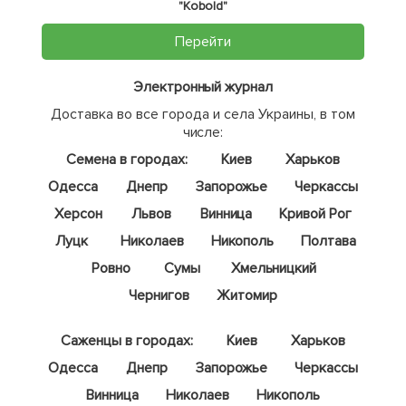
"Kobold"
Перейти
Электронный журнал
Доставка во все города и села Украины, в том
числе:
Семена в городах:
Киев
Харьков
Одесса
Днепр
Запорожье
Черкассы
Херсон
Львов
Винница
Кривой Рог
Луцк
Николаев
Никополь
Полтава
Ровно
Сумы
Хмельницкий
Чернигов
Житомир
Саженцы в городах:
Киев
Харьков
Одесса
Днепр
Запорожье
Черкассы
Винница
Николаев
Никополь