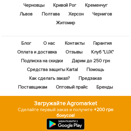
Черновцы
Кривой Рог
Кременчуг
Львов
Полтава
Херсон
Чернигов
Житомир
Блог
О нас
Контакты
Гарантия
Оплата и доставка
Отзывы
Клуб "LUX"
Подписка на скидки
Дарим до 250 грн
Средства защиты Kartal
Помощь
Как сделать заказ?
Предзаказ
Поставщикам
Оптовый прайс
Бренды
Загружайте Agromarket
Сделайте первый заказ и получите
+200 грн
бонусов!