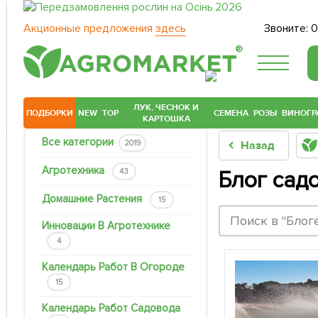
Акционные предложения
здесь
Звоните:
0
®
ЛУК, ЧЕСНОК И
ПОДБОРКИ
NEW
TOP
СЕМЕНА
РОЗЫ
ВИНОГР
КАРТОШКА
Все категории
2019
Назад
Агротехника
43
Блог сад
Домашние Растения
15
Инновации В Агротехнике
4
Календарь Работ В Огороде
15
Календарь Работ Садовода