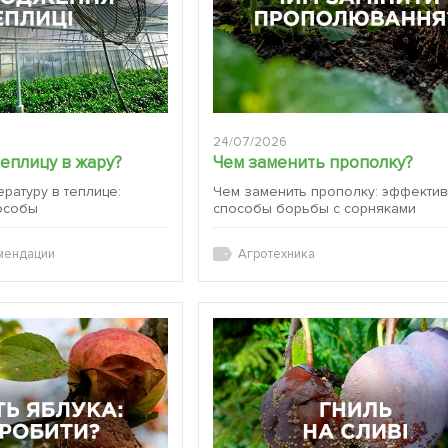
24/07/2026
теплицу в жару?
Чем заменить прополку?
ературу в теплице:
Чем заменить прополку: эффекти
особы
способы борьбы с сорняками
мендации
Агротехника