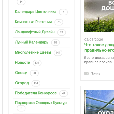
14
Календарь Цветочника
7
Комнатные Растения
75
Ландшафтный Дизайн
74
03/08/2026
Лунный Календарь
59
Что такое дож
правильно его
Многолетние Цветы
144
Все о дождевани
правила полива
Новости
103
Овощи
88
Полив
Огород
154
Победители Конкурсов
47
Подкормка Овощных Культур
3