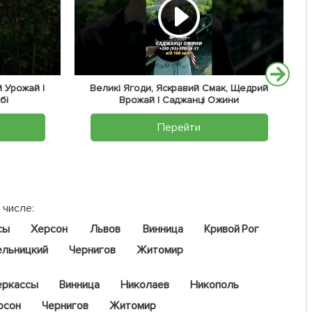
 Урожай |
Великі Ягоди, Яскравий Смак, Щедрий
бі
Врожай | Саджанці Ожини
Перейти
 числе:
сы
Херсон
Львов
Винница
Кривой Рог
ельницкий
Чернигов
Житомир
еркассы
Винница
Николаев
Никополь
рсон
Чернигов
Житомир