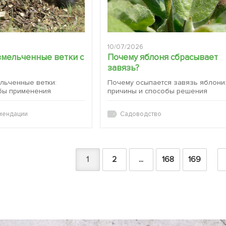
10/07/2026
змельченные ветки с
Почему яблоня сбрасывает
завязь?
ельченные ветки:
Почему осыпается завязь яблони
бы применения
причины и способы решения
мендации
Садоводство
1
2
...
168
169