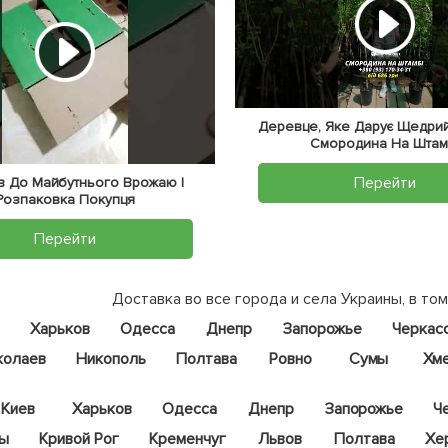
Деревце, Яке Дарує Щедрий
Смородина На Штам
Перейти
тів До Майбутнього Врожаю |
Розпаковка Покупця
Перейти
Доставка во все города и села Украины, в том
Харьков
Одесса
Днепр
Запорожье
Черкас
колаев
Никополь
Полтава
Ровно
Сумы
Хм
Киев
Харьков
Одесса
Днепр
Запорожье
Ч
цы
Кривой Рог
Кременчуг
Львов
Полтава
Хе