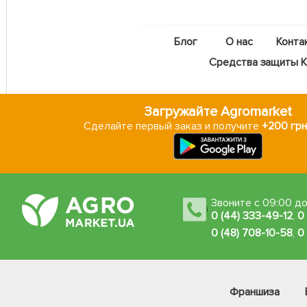
Блог
О нас
Конта
Средства защиты Ka
Загружайте Agromarket
Сделайте первый заказ и получите
+200 грн
Звоните с 09:00 до
0 (44) 333-49-12
,
0
0 (48) 708-10-58
,
0
Франшиза