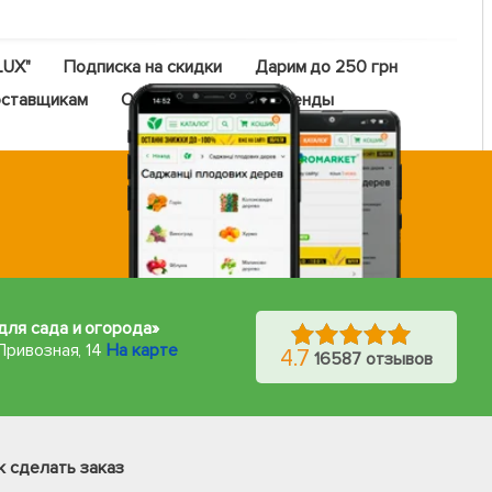
LUX"
Подписка на скидки
Дарим до 250 грн
ставщикам
Оптовый прайс
Бренды
для сада и огорода»
Привозная, 14
На карте
4.7
16587 отзывов
Фейсбук
Телеграм
к сделать заказ
Вайбер