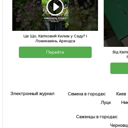
Це Що, Квітковий Килим у Саду? |
Ломикамінь Арендса
Перейти
Від Кві
Электронный журнал
Семена в городах:
Киев
Луцк
Ни
Саженцы в городах:
Чернов