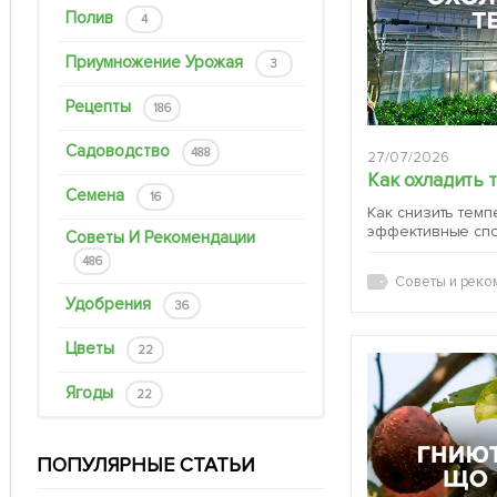
Полив
4
Приумножение Урожая
3
Рецепты
186
Садоводство
488
27/07/2026
Как охладить 
Семена
16
Как снизить темп
эффективные сп
Советы И Рекомендации
486
Советы и реко
Удобрения
36
Цветы
22
Ягоды
22
ПОПУЛЯРНЫЕ СТАТЬИ