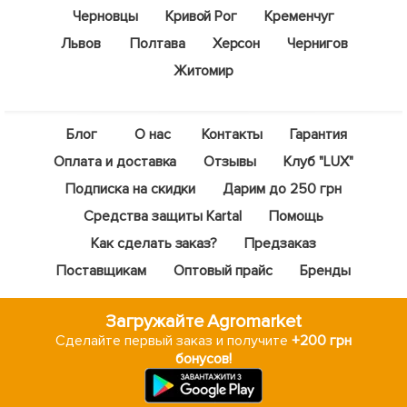
Черновцы
Кривой Рог
Кременчуг
Львов
Полтава
Херсон
Чернигов
Житомир
Блог
О нас
Контакты
Гарантия
Оплата и доставка
Отзывы
Клуб "LUX"
Подписка на скидки
Дарим до 250 грн
Средства защиты Kartal
Помощь
Как сделать заказ?
Предзаказ
Поставщикам
Оптовый прайс
Бренды
Загружайте Agromarket
Сделайте первый заказ и получите
+200 грн
бонусов!