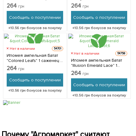
саженец в упаковке
упаковке
264
264
грн
грн
Сообщить о поступлении
Сообщить о поступлении
+
10.56
грн бонусов за покупку
+
10.56
грн бонусов за покупку
Нет в наличии
54701
Нет в наличии
54758
Ипомея ампельная Батат
Ипомея ампельная Батат
"Colored Leafs" 1 саженец в
"Illusion Emerald Lace" 1
упаковке
264
грн
саженец в упаковке
264
грн
Сообщить о поступлении
Сообщить о поступлении
+
10.56
грн бонусов за покупку
+
10.56
грн бонусов за покупку
Почему "Агромаркет" считают