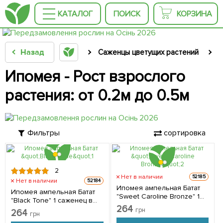
КАТАЛОГ
ПОИСК
КОРЗИНА
Назад
Саженцы цветущих растений
С
Ипомея - Рост взрослого
растения: от 0.2м до 0.5м
Фильтры
сортировка
2
Нет в наличии
52185
Нет в наличии
52184
Ипомея ампельная Батат
Ипомея ампельная Батат
"Sweet Caroline Bronze" 1
"Black Tone" 1 саженец в
саженец в упаковке
264
упаковке
грн
264
грн