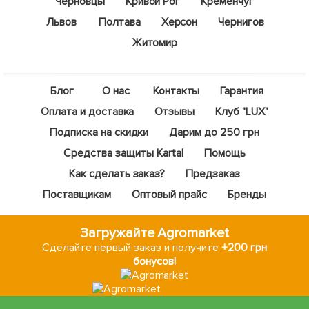
Черновцы
Кривой Рог
Кременчуг
Львов
Полтава
Херсон
Чернигов
Житомир
Блог
О нас
Контакты
Гарантия
Оплата и доставка
Отзывы
Клуб "LUX"
Подписка на скидки
Дарим до 250 грн
Средства защиты Kartal
Помощь
Как сделать заказ?
Предзаказ
Поставщикам
Оптовый прайс
Бренды
Загружайте Agromarket
Сделайте первый заказ и получите
+200 грн
бонусов!