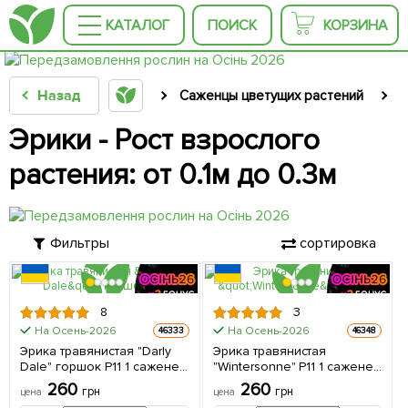
КАТАЛОГ
ПОИСК
КОРЗИНА
Назад
Саженцы цветущих растений
С
Эрики - Рост взрослого
растения: от 0.1м до 0.3м
Фильтры
сортировка
8
3
На Осень-2026
На Осень-2026
46333
46348
Эрика травянистая "Darly
Эрика травянистая
Dale" горшок P11 1 саженец
"Wintersonne" P11 1 саженец
в упаковке
в упаковке
260
260
грн
грн
цена
цена