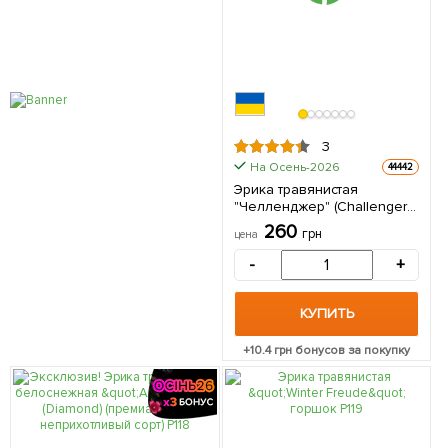
3
На Осень-2026
44442
Эрика травянистая
"Челленджер" (Challenger)
P11 1 саженец в упаковке
260
грн
цена
-
+
КУПИТЬ
+
10.4
грн бонусов за покупку