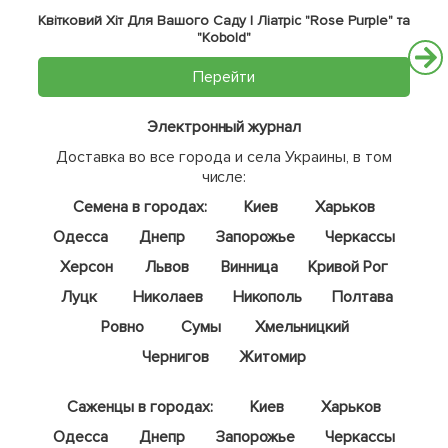
Квітковий Хіт Для Вашого Саду | Ліатріс "Rose Purple" та
"Kobold"
Перейти
Электронный журнал
Доставка во все города и села Украины, в том
числе:
Семена в городах:
Киев
Харьков
Одесса
Днепр
Запорожье
Черкассы
Херсон
Львов
Винница
Кривой Рог
Луцк
Николаев
Никополь
Полтава
Ровно
Сумы
Хмельницкий
Чернигов
Житомир
Саженцы в городах:
Киев
Харьков
Одесса
Днепр
Запорожье
Черкассы