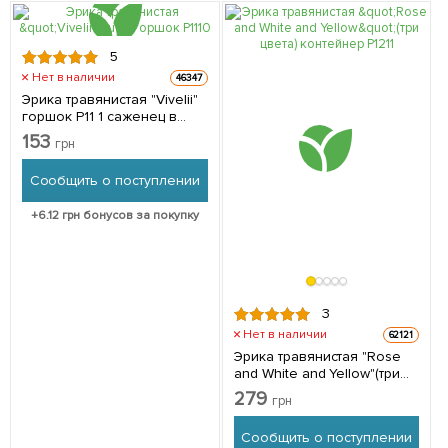
5
Нет в наличии
46347
Эрика травянистая "Vivelii"
горшок P11 1 саженец в
упаковке
153
грн
Сообщить о поступлении
+
6.12
грн бонусов за покупку
3
Нет в наличии
62121
Эрика травянистая "Rose
and White and Yellow"(три
цвета) контейнер P12 3 шт в
279
грн
упаковке
Сообщить о поступлении