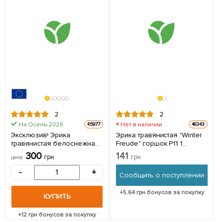
2
2
На Осень-2026
Нет в наличии
45977
46343
Эксклюзив! Эрика
Эрика травянистая "Winter
травянистая белоснежная
Freude" горшок P11 1
"Алмаз" (Diamond)
саженец в упаковке
300
141
грн
грн
цена
(премиальный
неприхотливый сорт) P11 1
-
+
Сообщить о поступлении
саженец в упаковке
+
5.64
грн бонусов за покупку
КУПИТЬ
+
12
грн бонусов за покупку