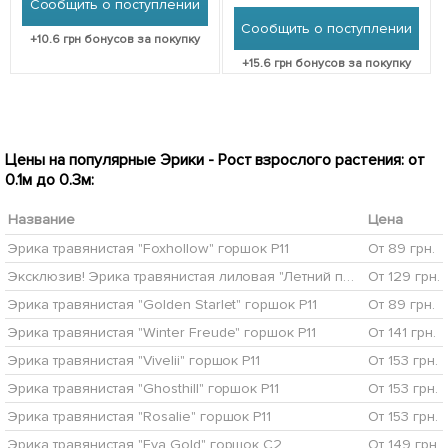
Сообщить о поступлении
Сообщить о поступлении
+
10.6
грн бонусов за покупку
+
15.6
грн бонусов за покупку
Цены на популярные Эрики - Рост взрослого растения: от
0.1м до 0.3м:
Название
Цена
Эрика травянистая "Foxhollow" горшок P11
От 89 грн.
Эксклюзив! Эрика травянистая лиловая "Летний поцелуй" (Summer kiss) (премиальный неприхотливый сорт) P11
От 129 грн.
Эрика травянистая "Golden Starlet" горшок P11
От 89 грн.
Эрика травянистая "Winter Freude" горшок P11
От 141 грн.
Эрика травянистая "Vivelii" горшок P11
От 153 грн.
Эрика травянистая "Ghosthill" горшок P11
От 153 грн.
Эрика травянистая "Rosalie" горшок P11
От 153 грн.
Эрика травянистая "Eva Gold" горшок С2
От 149 грн.