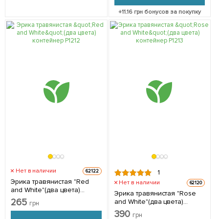
+
11.16
грн бонусов за покупку
Нет в наличии
62122
1
Эрика травянистая "Rеd
Нет в наличии
62120
and White"(два цвета)
Эрика травянистая "Rose
контейнер P12 1 шт в
265
and White"(два цвета)
грн
упаковке
контейнер P12 2 шт в
390
грн
упаковке