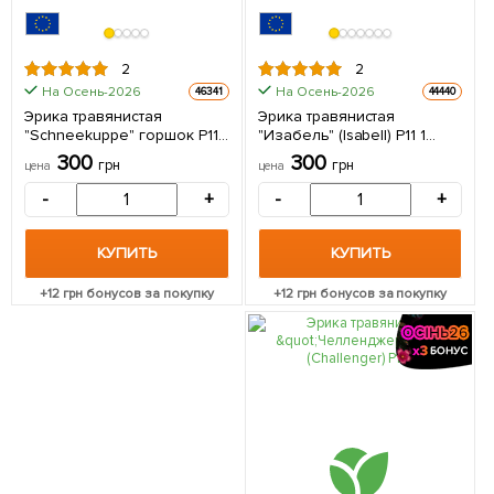
2
2
На Осень-2026
На Осень-2026
46341
44440
Эрика травянистая
Эрика травянистая
"Schneekuрре" горшок P11 1
"Изабель" (Isabell) P11 1
саженец в упаковке
саженец в упаковке
300
300
грн
грн
цена
цена
-
+
-
+
КУПИТЬ
КУПИТЬ
+
12
грн бонусов за покупку
+
12
грн бонусов за покупку