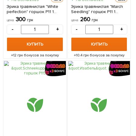
Эрика травянистая "White
Эрика травянистая "March
рerfection" горшок P11 1
Seedling" горшок P11 1
саженец в упаковке
саженец в упаковке
300
260
грн
грн
цена
цена
-
+
-
+
КУПИТЬ
КУПИТЬ
+
12
грн бонусов за покупку
+
10.4
грн бонусов за покупку