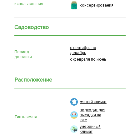
использования
консервирования
Садоводство
с сентября по
Период
декабрь
доставки
с февраля по июнь
Расположение
мягкий климат
подходит для
высадки на
Тип климата
юге
умеренный
климат