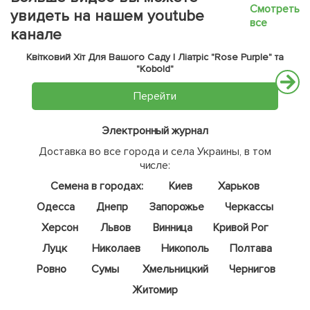
Смотреть
увидеть на нашем youtube
все
канале
Квітковий Хіт Для Вашого Саду | Ліатріс "Rose Purple" та
"Kobold"
Перейти
Электронный журнал
Доставка во все города и села Украины, в том
числе:
Семена в городах:
Киев
Харьков
Одесса
Днепр
Запорожье
Черкассы
Херсон
Львов
Винница
Кривой Рог
Луцк
Николаев
Никополь
Полтава
Ровно
Сумы
Хмельницкий
Чернигов
Житомир