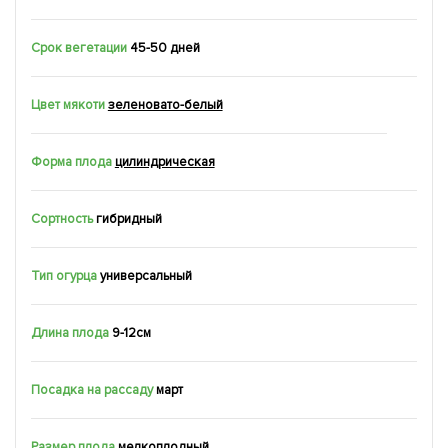
Срок вегетации
45-50 дней
Цвет мякоти
зеленовато-белый
Форма плода
цилиндрическая
Сортность
гибридный
Тип огурца
универсальный
Длина плода
9-12см
Посадка на рассаду
март
Размер плода
мелкоплодный