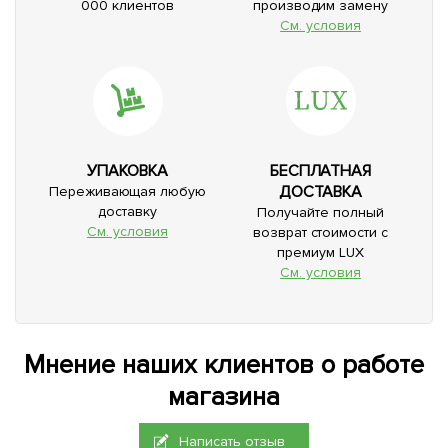
000 клиентов
производим замену
См. условия
УПАКОВКА
БЕСПЛАТНАЯ
ДОСТАВКА
Переживающая любую
доставку
Получайте полный
См. условия
возврат стоимости с
премиум LUX
См. условия
Мнение наших клиентов о работе
магазина
Написать отзыв