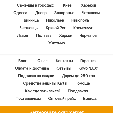
Саженцы в городах:
Киев
Харьков
Одесса
Днепр
Запорожье
Черкассы
Винница
Николаев
Никополь
Черновцы
Кривой Рог
Кременчуг
Львов
Полтава
Херсон
Чернигов
Житомир
Блог
О нас
Контакты
Гарантия
Оплата и доставка
Отзывы
Клуб "LUX"
Подписка на скидки
Дарим до 250 грн
Средства защиты Kartal
Помощь
Как сделать заказ?
Предзаказ
Поставщикам
Оптовый прайс
Бренды
Загружайте Agromarket