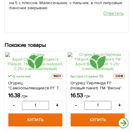
на 5 с плюсом. Малюсенькие, с пальчик, в пол литровые
баночки закрываю.
Ответить
Похожие товары
В наличии.
Быстрая отправка
18831
23618
Огурец
Огурец "Гирлянда F1"
"Самоопыляющиеся F1" ТМ
(Новый пакет) ТМ "Весна"
"Весна" 0.25г
0.25г (самоопыляемый)
16.38
16.53
грн
грн
(самоопыляемый)
-
+
-
+
КУПИТЬ
КУПИТЬ