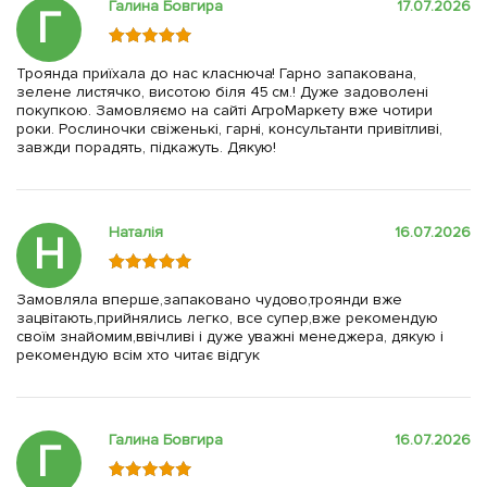
Галина Бовгира
17.07.2026
Г
Троянда приїхала до нас класнюча! Гарно запакована,
зелене листячко, висотою біля 45 см.! Дуже задоволені
покупкою. Замовляємо на сайті АгроМаркету вже чотири
роки. Рослиночки свіженькі, гарні, консультанти привітливі,
завжди порадять, підкажуть. Дякую!
Наталія
16.07.2026
Н
Замовляла вперше,запаковано чудово,троянди вже
зацвітають,прийнялись легко, все супер,вже рекомендую
своїм знайомим,ввічливі і дуже уважні менеджера, дякую і
рекомендую всім хто читає відгук
Галина Бовгира
16.07.2026
Г