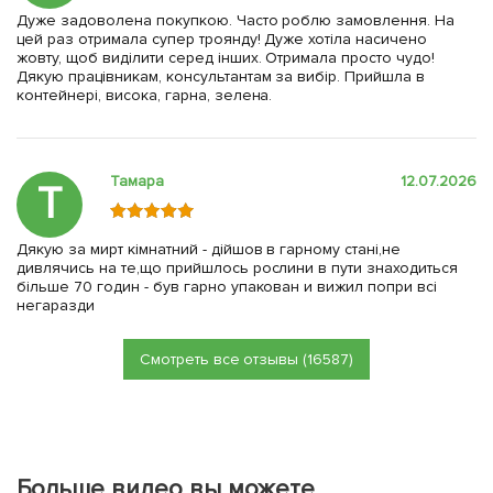
Дуже задоволена покупкою. Часто роблю замовлення. На
цей раз отримала супер троянду! Дуже хотіла насичено
жовту, щоб виділити серед інших. Отримала просто чудо!
Дякую працівникам, консультантам за вибір. Прийшла в
контейнері, висока, гарна, зелена.
Тамара
12.07.2026
Т
Дякую за мирт кімнатний - дійшов в гарному стані,не
дивлячись на те,що прийшлось рослини в пути знаходиться
більше 70 годин - був гарно упакован и вижил попри всі
негаразди
Смотреть все отзывы (16587)
Больше видео вы можете