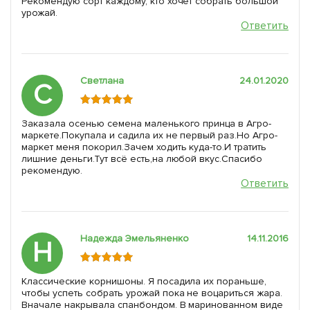
Рекомендую сорт каждому, кто хочет собрать большой
урожай.
Ответить
Светлана
24.01.2020
С
Заказала осенью семена маленького принца в Агро-
маркете.Покупала и садила их не первый раз.Но Агро-
маркет меня покорил.Зачем ходить куда-то.И тратить
лишние деньги.Тут всё есть,на любой вкус.Спасибо
рекомендую.
Ответить
Надежда Эмельяненко
14.11.2016
Н
Классические корнишоны. Я посадила их пораньше,
чтобы успеть собрать урожай пока не воцариться жара.
Вначале накрывала спанбондом. В маринованном виде