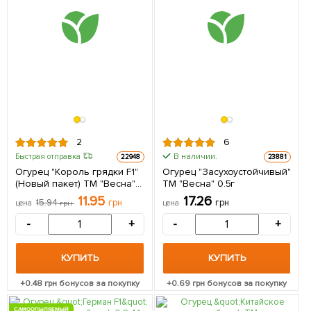
2
6
В наличии.
Быстрая отправка
22948
23881
Огурец "Король грядки F1"
Огурец "Засухоустойчивый"
(Новый пакет) ТМ "Весна"
ТМ "Весна" 0.5г
0.25г
11.95
17.26
15.94
грн
грн
цена
грн
цена
-
+
-
+
КУПИТЬ
КУПИТЬ
+
0.48
грн бонусов за покупку
+
0.69
грн бонусов за покупку
САМООПЫЛЯЕМЫЙ