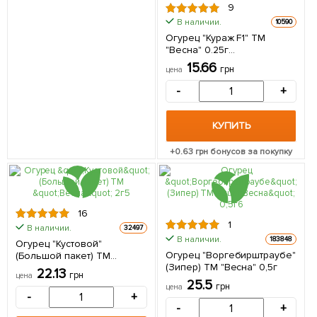
9
В наличии.
10590
Огурец "Кураж F1" ТМ
"Весна" 0.25г
(самоопыляемый)
15.66
грн
цена
-
+
КУПИТЬ
+
0.63
грн бонусов за покупку
16
1
В наличии.
32497
В наличии.
183848
Огурец "Кустовой"
Огурец "Воргебирштраубе"
(Большой пакет) ТМ
(Зипер) ТМ "Весна" 0,5г
"Весна" 2г
22.13
грн
цена
25.5
грн
цена
-
+
-
+