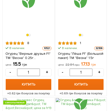
8
1
В наличии.
В наличии.
10521
32509
Огурец "Верные друзья F1"
Огурец "Лёша F1" (Большой
ТМ "Весна" 0.25г
пакет) ТМ "Весна" 1.5г
(самоопыляемый)
15.5
17.13
грн
22.84
грн
цена
цена
грн
-
+
-
+
КУПИТЬ
КУПИТЬ
+
0.62
грн бонусов за покупку
+
0.69
грн бонусов за покупку
САМООПЫЛЯЕМЫЙ