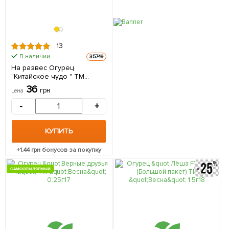
13
В наличии.
35749
На развес Огурец
"Китайское чудо " ТМ
"Весна" цена за 2г
36
грн
цена
-
+
КУПИТЬ
+
1.44
грн бонусов за покупку
САМООПЫЛЯЕМЫЙ