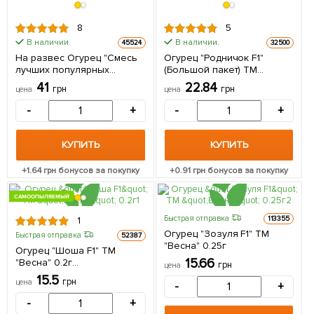
8
5
В наличии.
В наличии.
45524
32500
На развес Огурец "Смесь
Огурец "Родничок F1"
лучших популярных
(Большой пакет) ТМ
сортов" ТМ "Весна" цена за
"Весна" 1.5г
41
22.84
грн
грн
цена
цена
5г
-
+
-
+
КУПИТЬ
КУПИТЬ
+
1.64
грн бонусов за покупку
+
0.91
грн бонусов за покупку
САМООПЫЛЯЕМЫЙ
Быстрая отправка
113355
1
Огурец "Зозуля F1" ТМ
Быстрая отправка
52387
"Весна" 0.25г
Огурец "Шоша F1" ТМ
15.66
"Весна" 0.2г
грн
цена
(самоопыляемый)
15.5
грн
цена
-
+
-
+