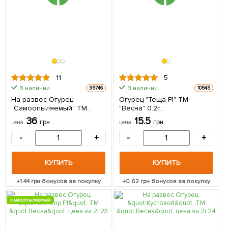
11
5
В наличии.
В наличии.
35746
10545
На развес Огурец
Огурец "Теща F1" ТМ
"Самоопыляемый" ТМ
"Весна" 0.2г
"Весна" цена за 1г
(самоопыляемый)
36
15.5
грн
грн
цена
цена
(самоопыляемый)
-
+
-
+
КУПИТЬ
КУПИТЬ
+
1.44
грн бонусов за покупку
+
0.62
грн бонусов за покупку
САМООПЫЛЯЕМЫЙ