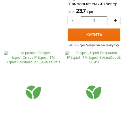
"Самоопыляемый" (Зипер)
ТМ "Весна" 0.5г
23.7
грн
цена
(самоопыляемый)
-
+
КУПИТЬ
+
0.95
грн бонусов за покупку