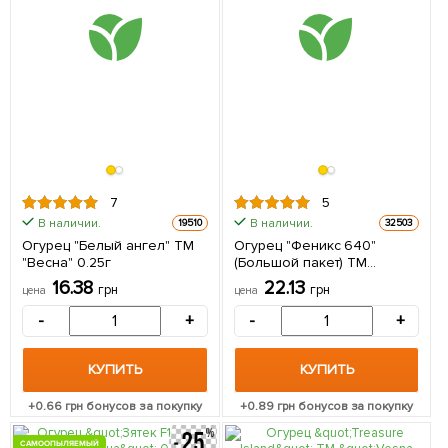
7
5
В наличии.
В наличии.
19510
32503
Огурец "Белый ангел" ТМ
Огурец "Феникс 640"
"Весна" 0.25г
(Большой пакет) ТМ
"Весна" 2г
16.38
22.13
грн
грн
цена
цена
-
+
-
+
КУПИТЬ
КУПИТЬ
+
0.66
грн бонусов за покупку
+
0.89
грн бонусов за покупку
САМООПЫЛЯЕМЫЙ