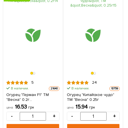
5
24
В наличии.
В наличии.
21640
10759
Огурец "Герман F1" ТМ
Огурец "Китайское чудо"
"Весна" 0.2г
ТМ "Весна" 0.25г
(самоопыляемый)
16.53
15.94
грн
грн
цена
цена
-
+
-
+