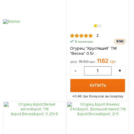
2
В наличии.
18590
Огурец "Хрустящий" ТМ
"Весна" 0.5г
(самоопыляемый)
11.62
15.50
грн
цена
грн
-
+
КУПИТЬ
+
0.46
грн бонусов за покупку