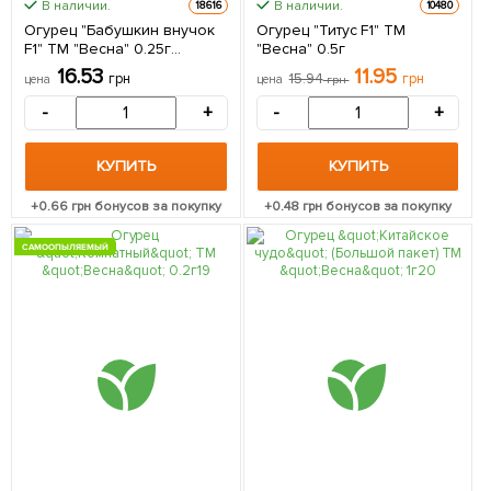
В наличии.
В наличии.
18616
10480
Огурец "Бабушкин внучок
Огурец "Титус F1" ТМ
F1" ТМ "Весна" 0.25г
"Весна" 0.5г
(самоопыляемый)
16.53
11.95
грн
15.94
грн
цена
цена
грн
-
+
-
+
КУПИТЬ
КУПИТЬ
+
0.66
грн бонусов за покупку
+
0.48
грн бонусов за покупку
САМООПЫЛЯЕМЫЙ