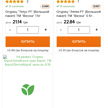
2
1
В наличии.
В наличии.
32495
32507
Огурец "Титус F1" (Большой
Огурец "Зятек F1" (Большой
пакет) ТМ "Весна" 1.5г
пакет) ТМ "Весна" 0.5г
(самоопыляемый)
21.14
22.84
грн
грн
цена
цена
-
+
-
+
КУПИТЬ
КУПИТЬ
+
0.85
грн бонусов за покупку
+
0.91
грн бонусов за покупку