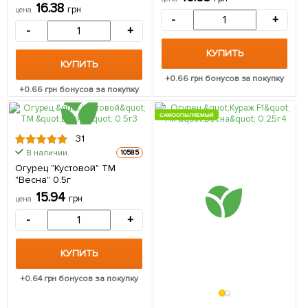
"Весна" 0.25г
16.38
грн
цена
(самоопыляемый)
-
+
-
+
КУПИТЬ
КУПИТЬ
+
0.66
грн бонусов за покупку
+
0.66
грн бонусов за покупку
САМООПЫЛЯЕМЫЙ
31
В наличии.
10585
Огурец "Кустовой" ТМ
"Весна" 0.5г
15.94
грн
цена
-
+
КУПИТЬ
+
0.64
грн бонусов за покупку