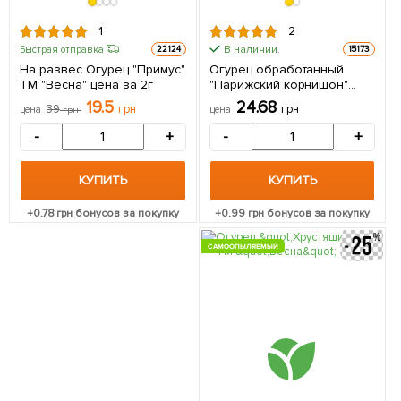
1
2
В наличии.
Быстрая отправка
22124
15173
На развес Огурец "Примус"
Огурец обработанный
ТМ "Весна" цена за 2г
"Парижский корнишон"
(Зипер) ТМ "Весна" 1г
19.5
24.68
39
грн
грн
цена
грн
цена
-
+
-
+
КУПИТЬ
КУПИТЬ
+
0.78
грн бонусов за покупку
+
0.99
грн бонусов за покупку
САМООПЫЛЯЕМЫЙ