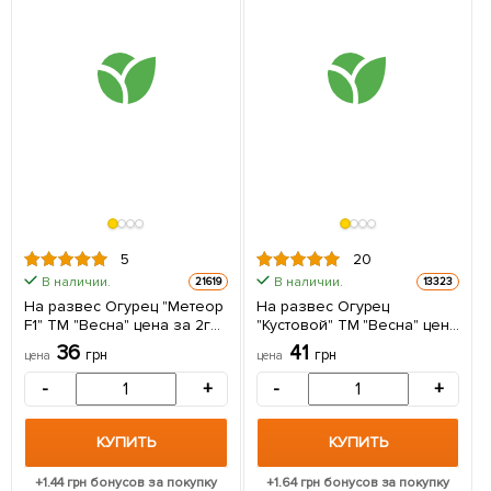
5
20
В наличии.
В наличии.
21619
13323
На развес Огурец "Метеор
На развес Огурец
F1" ТМ "Весна" цена за 2г
"Кустовой" ТМ "Весна" цена
(самоопыляемый)
за 2г
36
41
грн
грн
цена
цена
-
+
-
+
КУПИТЬ
КУПИТЬ
+
1.44
грн бонусов за покупку
+
1.64
грн бонусов за покупку