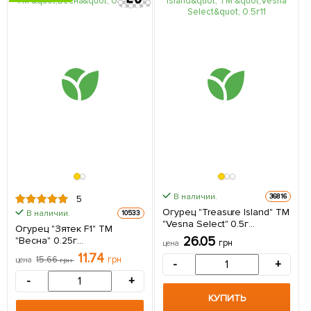
В наличии.
36816
5
Огурец "Treasure Island" ТМ
В наличии.
10533
"Vesna Select" 0.5г
Огурец "Зятек F1" ТМ
(самоопыляемый)
26.05
"Весна" 0.25г
грн
цена
(самоопыляемый)
11.74
15.66
грн
цена
грн
-
+
-
+
КУПИТЬ