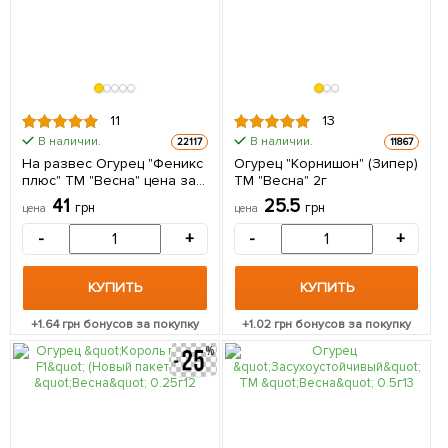
11
13
В наличии.
В наличии.
22117
11867
На развес Огурец "Феникс
Огурец "Корнишон" (Зипер)
плюс" ТМ "Весна" цена за
ТМ "Весна" 2г
5г
41
25.5
грн
грн
цена
цена
-
+
-
+
КУПИТЬ
КУПИТЬ
+
1.64
грн бонусов за покупку
+
1.02
грн бонусов за покупку