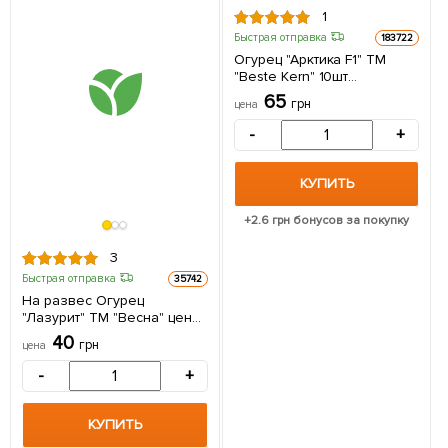
1
Быстрая отправка
183722
Огурец "Арктика F1" ТМ
"Beste Kern" 10шт
(самоопыляемый)
65
грн
цена
-
+
КУПИТЬ
+
2.6
грн бонусов за покупку
3
Быстрая отправка
35742
На развес Огурец
"Лазурит" ТМ "Весна" цена
за 1г (самоопыляемый)
40
грн
цена
-
+
КУПИТЬ