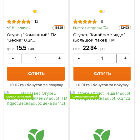
13
9
В наличии.
Быстрая отправка
18828
32493
Огурец "Комнатный" ТМ
Огурец "Китайское чудо"
"Весна" 0.2г
(Большой пакет) ТМ
(самоопыляемый)
"Весна" 1г
15.5
22.84
грн
грн
цена
цена
-
+
-
+
КУПИТЬ
КУПИТЬ
+
0.62
грн бонусов за покупку
+
0.91
грн бонусов за покупку
САМООПЫЛЯЕМЫЙ
САМООПЫЛЯЕМЫЙ