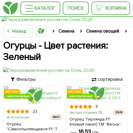
КАТАЛОГ
ПОИСК
КОРЗИНА
Назад
Семена
Семена овощей
Огурцы - Цвет растения:
Зеленый
Фильтры
сортировка
ХИТ ГОДА
ХИТ ГОДА
САМООПЫЛЯЕМЫЙ
САМООПЫЛЯЕМЫЙ
5
22
Быстрая отправка
23618
В наличии.
18831
Огурец "Гирлянда F1"
Огурец
(Новый пакет) ТМ "Весна"
"Самоопыляющиеся F1" ТМ
0.25г (самоопыляемый)
16.53
грн
цена