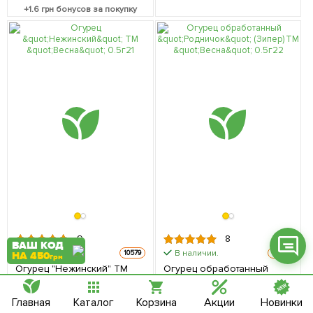
+
1.6
грн бонусов за покупку
Фейсбук
Телеграм
Вайбер
Інстаграм
Онлайн чат
9
8
ВАШ КОД
В наличии.
В наличии.
10579
15172
НА 450
грн
Огурец "Нежинский" ТМ
Огурец обработанный
"Весна" 0.5г
"Родничок" (Зипер) ТМ
"Весна" 0.5г
15.66
24.68
грн
грн
цена
цена
Главная
Каталог
Корзина
Акции
Новинки