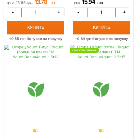
13.78
15.94
15.66
грн
грн
цена
грн
цена
(самоопыляемый)
-
+
-
+
КУПИТЬ
КУПИТЬ
+
0.55
грн бонусов за покупку
+
0.64
грн бонусов за покупку
САМООПЫЛЯЕМЫЙ