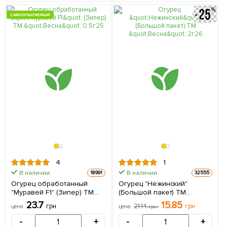
САМООПЫЛЯЕМЫЙ
4
1
В наличии.
В наличии.
18991
32555
Огурец обработанный
Огурец "Нежинский"
"Муравей F1" (Зипер) ТМ
(Большой пакет) ТМ
"Весна" 0.5г
"Весна" 2г
23.7
15.85
грн
21.14
грн
цена
цена
грн
(самоопыляемый)
-
+
-
+