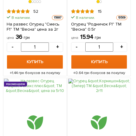
52
15
В наличии.
В наличии.
15697
10509
На развес Огурец "Смесь
Огурец "Родничок F1" ТМ
F1" ТМ "Весна" цена за 2г
"Весна" 0.5г
36
15.94
грн
грн
цена
цена
-
+
-
+
КУПИТЬ
КУПИТЬ
+
1.44
грн бонусов за покупку
+
0.64
грн бонусов за покупку
РЕКОМЕНДУЕМ