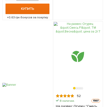
КУПИТЬ
+
0.63
грн бонусов за покупку
52
В наличии.
15697
На развес Огурец "Смесь