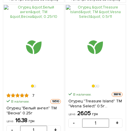
В наличии.
36816
7
Огурец "Treasure Island" ТМ
В наличии.
19510
"Vesna Select" 0.5г
Огурец "Белый ангел" ТМ
(самоопыляемый)
26.05
"Весна" 0.25г
грн
цена
16.38
грн
цена
-
+
-
+