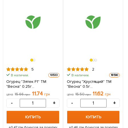
5
2
В наличии.
В наличии.
10533
18590
Огурец "Зятек F1" ТМ
Огурец "Хрустящий" ТМ
"Весна" 0.25г
"Весна" 0.5г
(самоопыляемый)
(самоопыляемый)
11.74
11.62
15.66
грн
15.50
грн
цена
грн
цена
грн
-
+
-
+
КУПИТЬ
КУПИТЬ
+
0.47
грн бонусов за покупку
+
0.46
грн бонусов за покупку