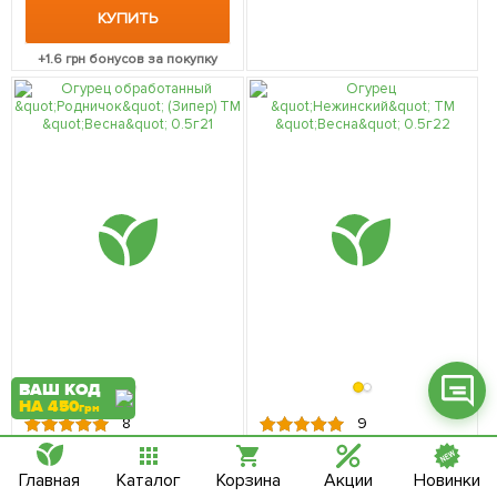
КУПИТЬ
+
1.6
грн бонусов за покупку
Фейсбук
Телеграм
Вайбер
Інстаграм
Онлайн чат
ВАШ КОД
НА 450
грн
8
9
В наличии.
В наличии.
15172
10579
Огурец обработанный
Огурец "Нежинский" ТМ
Главная
Каталог
Корзина
Акции
Новинки
"Родничок" (Зипер) ТМ
"Весна" 0.5г