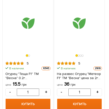
5
5
В наличии.
В наличии.
10545
21619
Огурец "Теща F1" ТМ
На развес Огурец "Метеор
"Весна" 0.2г
F1" ТМ "Весна" цена за 2г
(самоопыляемый)
(самоопыляемый)
15.5
36
грн
грн
цена
цена
-
+
-
+
КУПИТЬ
КУПИТЬ