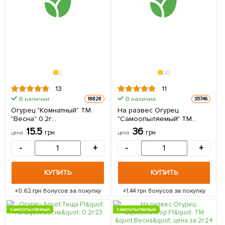
13
11
В наличии.
В наличии.
18828
35746
Огурец "Комнатный" ТМ
На развес Огурец
"Весна" 0.2г
"Самоопыляемый" ТМ
(самоопыляемый)
"Весна" цена за 1г
15.5
36
грн
грн
цена
цена
(самоопыляемый)
-
+
-
+
КУПИТЬ
КУПИТЬ
+
0.62
грн бонусов за покупку
+
1.44
грн бонусов за покупку
САМООПЫЛЯЕМЫЙ
САМООПЫЛЯЕМЫЙ