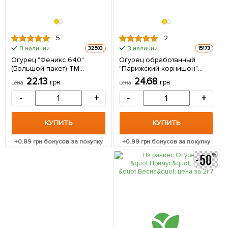
5
2
В наличии.
В наличии.
32503
15173
Огурец "Феникс 640"
Огурец обработанный
(Большой пакет) ТМ
"Парижский корнишон"
"Весна" 2г
(Зипер) ТМ "Весна" 1г
22.13
24.68
грн
грн
цена
цена
-
+
-
+
КУПИТЬ
КУПИТЬ
+
0.89
грн бонусов за покупку
+
0.99
грн бонусов за покупку