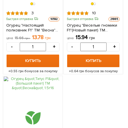
3
10
Быстрая отправка
Быстрая отправка
10592
21885
Огурец "Настоящий
Огурец "Веселые гномики
полковник F1" ТМ "Весна"
F1"(Новый пакет) ТМ
0.25г (самоопыляемый)
"Весна" 0.25г
13.78
15.94
15.66
грн
грн
цена
грн
цена
(самоопыляемый)
-
+
-
+
КУПИТЬ
КУПИТЬ
+
0.55
грн бонусов за покупку
+
0.64
грн бонусов за покупку