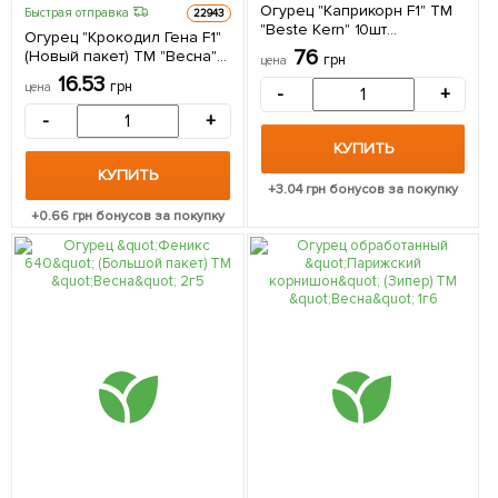
Огурец "Каприкорн F1" ТМ
Быстрая отправка
22943
"Beste Kern" 10шт
Огурец "Крокодил Гена F1"
(самоопыляемый)
76
(Новый пакет) ТМ "Весна"
грн
цена
0.25г
16.53
грн
цена
-
+
-
+
КУПИТЬ
КУПИТЬ
+
3.04
грн бонусов за покупку
+
0.66
грн бонусов за покупку