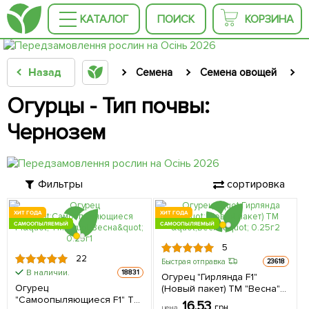
КАТАЛОГ
ПОИСК
КОРЗИНА
Назад
Семена
Семена овощей
Огурцы - Тип почвы:
Чернозем
Фильтры
сортировка
ХИТ ГОДА
ХИТ ГОДА
САМООПЫЛЯЕМЫЙ
САМООПЫЛЯЕМЫЙ
5
22
Быстрая отправка
23618
В наличии.
18831
Огурец "Гирлянда F1"
Огурец
(Новый пакет) ТМ "Весна"
"Самоопыляющиеся F1" ТМ
0.25г (самоопыляемый)
16.53
грн
цена