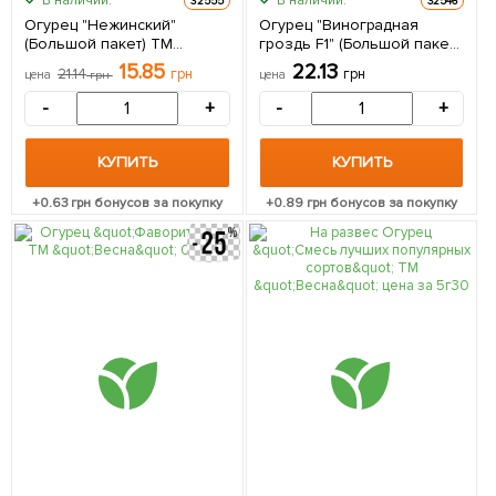
В наличии.
В наличии.
32555
32546
Огурец "Нежинский"
Огурец "Виноградная
(Большой пакет) ТМ
гроздь F1" (Большой пакет)
"Весна" 2г
ТМ "Весна" 1.5г
15.85
22.13
21.14
грн
грн
цена
грн
цена
-
+
-
+
КУПИТЬ
КУПИТЬ
+
0.63
грн бонусов за покупку
+
0.89
грн бонусов за покупку