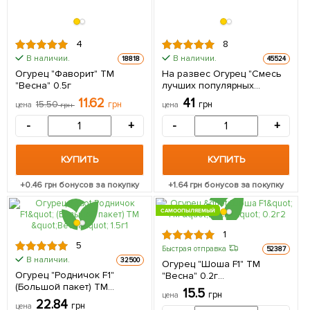
4
8
В наличии.
В наличии.
18818
45524
Огурец "Фаворит" ТМ
На развес Огурец "Смесь
"Весна" 0.5г
лучших популярных
сортов" ТМ "Весна" цена за
11.62
41
15.50
грн
грн
цена
грн
цена
5г
-
+
-
+
КУПИТЬ
КУПИТЬ
+
0.46
грн бонусов за покупку
+
1.64
грн бонусов за покупку
САМООПЫЛЯЕМЫЙ
1
5
Быстрая отправка
52387
В наличии.
32500
Огурец "Шоша F1" ТМ
Огурец "Родничок F1"
"Весна" 0.2г
(Большой пакет) ТМ
(самоопыляемый)
15.5
грн
цена
"Весна" 1.5г
22.84
грн
цена