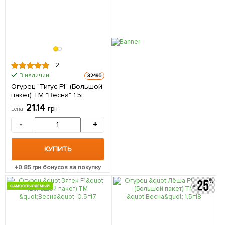
2
В наличии.
32495
Огурец "Титус F1" (Большой
пакет) ТМ "Весна" 1.5г
21.14
грн
цена
-
+
КУПИТЬ
+
0.85
грн бонусов за покупку
САМООПЫЛЯЕМЫЙ