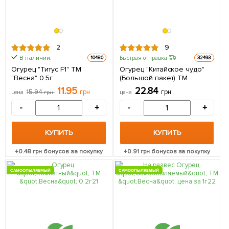
2
9
В наличии.
Быстрая отправка
10480
32493
Огурец "Титус F1" ТМ
Огурец "Китайское чудо"
"Весна" 0.5г
(Большой пакет) ТМ
"Весна" 1г
11.95
22.84
15.94
грн
грн
цена
грн
цена
-
+
-
+
КУПИТЬ
КУПИТЬ
+
0.48
грн бонусов за покупку
+
0.91
грн бонусов за покупку
САМООПЫЛЯЕМЫЙ
САМООПЫЛЯЕМЫЙ