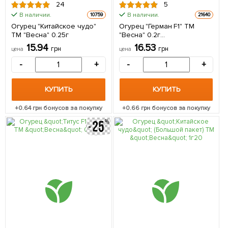
24
5
В наличии.
В наличии.
10759
21640
Огурец "Китайское чудо"
Огурец "Герман F1" ТМ
ТМ "Весна" 0.25г
"Весна" 0.2г
(самоопыляемый)
15.94
16.53
грн
грн
цена
цена
-
+
-
+
КУПИТЬ
КУПИТЬ
+
0.64
грн бонусов за покупку
+
0.66
грн бонусов за покупку