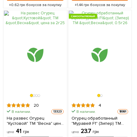
+
0.62
грн бонусов за покупку
+
1.44
грн бонусов за покупку
САМООПЫЛЯЕМЫЙ
20
4
В наличии.
В наличии.
13323
18991
На развес Огурец
Огурец обработанный
"Кустовой" ТМ "Весна" цена
"Муравей F1" (Зипер) ТМ
за 2г
"Весна" 0.5г
41
23.7
грн
грн
цена
цена
(самоопыляемый)