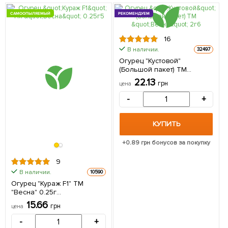
САМООПЫЛЯЕМЫЙ
РЕКОМЕНДУЕМ
16
В наличии.
32497
Огурец "Кустовой"
(Большой пакет) ТМ
"Весна" 2г
22.13
грн
цена
-
+
КУПИТЬ
+
0.89
грн бонусов за покупку
9
В наличии.
10590
Огурец "Кураж F1" ТМ
"Весна" 0.25г
(самоопыляемый)
15.66
грн
цена
-
+