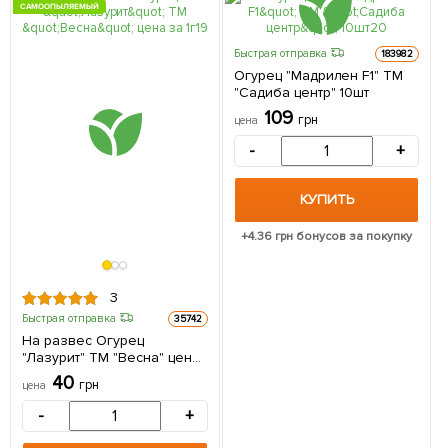
САМООПЫЛЯЕМЫЙ
Быстрая отправка
183982
Огурец "Мадрилен F1" ТМ
"Садиба центр" 10шт
109
грн
цена
-
+
КУПИТЬ
+
4.36
грн бонусов за покупку
3
Быстрая отправка
35742
На развес Огурец
"Лазурит" ТМ "Весна" цена
за 1г (самоопыляемый)
40
грн
цена
-
+