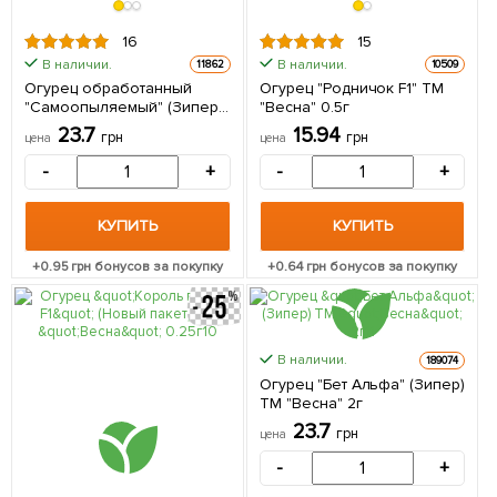
16
15
В наличии.
В наличии.
11862
10509
Огурец обработанный
Огурец "Родничок F1" ТМ
"Самоопыляемый" (Зипер)
"Весна" 0.5г
ТМ "Весна" 0.5г
23.7
15.94
грн
грн
цена
цена
(самоопыляемый)
-
+
-
+
КУПИТЬ
КУПИТЬ
+
0.95
грн бонусов за покупку
+
0.64
грн бонусов за покупку
В наличии.
189074
Огурец "Бет Альфа" (Зипер)
ТМ "Весна" 2г
23.7
грн
цена
-
+