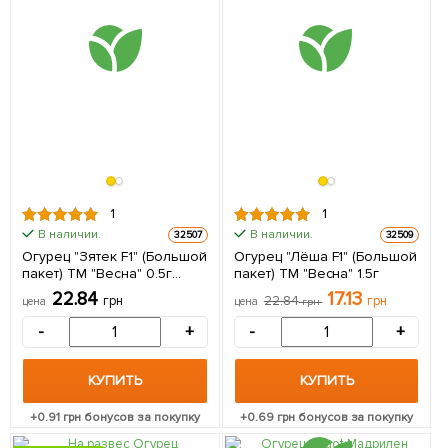
1
1
В наличии.
В наличии.
32507
32509
Огурец "Зятек F1" (Большой
Огурец "Лёша F1" (Большой
пакет) ТМ "Весна" 0.5г
пакет) ТМ "Весна" 1.5г
(самоопыляемый)
22.84
17.13
грн
22.84
грн
цена
цена
грн
-
+
-
+
КУПИТЬ
КУПИТЬ
+
0.91
грн бонусов за покупку
+
0.69
грн бонусов за покупку