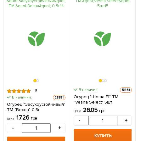
В наличии.
51854
6
Огурец "Шоша F1" ТМ
В наличии.
23881
"Vesna Select" 5шт
Огурец "Засухоустойчивый"
26.05
ТМ "Весна" 0.5г
грн
цена
17.26
грн
цена
-
+
-
+
КУПИТЬ