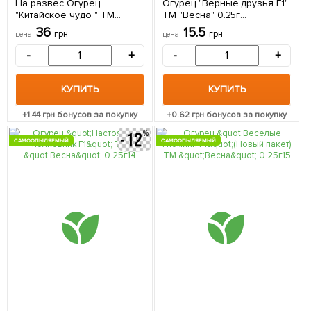
На развес Огурец
Огурец "Верные друзья F1"
"Китайское чудо " ТМ
ТМ "Весна" 0.25г
"Весна" цена за 2г
(самоопыляемый)
36
15.5
грн
грн
цена
цена
-
+
-
+
КУПИТЬ
КУПИТЬ
+
1.44
грн бонусов за покупку
+
0.62
грн бонусов за покупку
САМООПЫЛЯЕМЫЙ
САМООПЫЛЯЕМЫЙ