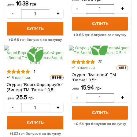
"Весна" 0.25г
16.38
грн
цена
(самоопыляемый)
-
+
-
+
КУПИТЬ
КУПИТЬ
+
0.66
грн бонусов за покупку
+
0.66
грн бонусов за покупку
31
В наличии.
10585
1
Огурец "Кустовой" ТМ
В наличии.
183848
"Весна" 0.5г
Огурец "Воргебирштраубе"
15.94
грн
цена
(Зипер) ТМ "Весна" 0,5г
25.5
-
+
грн
цена
-
+
КУПИТЬ
КУПИТЬ
+
0.64
грн бонусов за покупку
+
1.02
грн бонусов за покупку