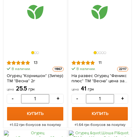
13
11
В наличии.
В наличии.
11867
22117
Огурец "Корнишон" (Зипер)
На развес Огурец "Феникс
ТМ "Весна" 2г
плюс" ТМ "Весна" цена за
5г
25.5
41
грн
грн
цена
цена
-
+
-
+
КУПИТЬ
КУПИТЬ
+
1.02
грн бонусов за покупку
+
1.64
грн бонусов за покупку