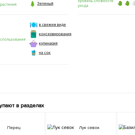
Уровень сложности

Зеленый
 растения
ухода
в свежем виде
консервирования
использования
кулинария
на сок
упают в разделах
Перец
Лук севок