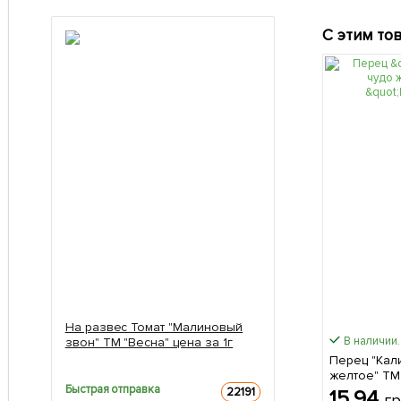
С этим то
На развес Томат "Малиновый
В наличии.
звон" ТМ "Весна" цена за 1г
Перец "Кал
желтое" ТМ 
Быстрая отправка
22191
15.94
г