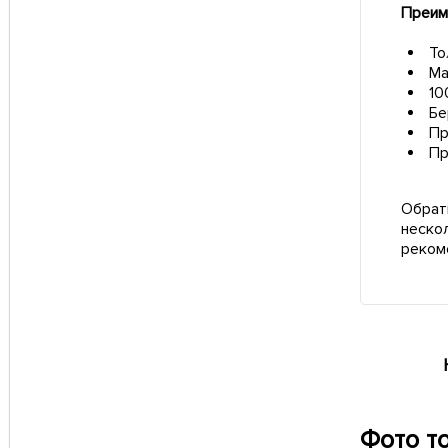
Преим
То
Ма
10
Бе
Пр
Пр
Обрат
неско
реком
Фото т