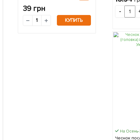
39
грн
-
КУПИТЬ
На Осень
Чеснок по