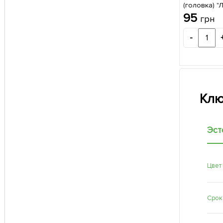
(головка) 
0,2кг
95
грн
-
Клю
Эст
Цвет
Срок