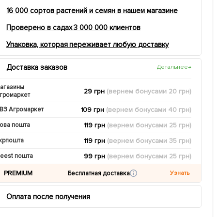
16 000 сортов растений и семян в нашем магазине
Проверено в садах 3 000 000 клиентов
Упаковка, которая переживает любую доставку
Доставка заказов
Детальнее
→
агазины
29 грн
(вернем
бонусами
20
грн)
громаркет
109 грн
(вернем
бонусами
40
грн)
ВЗ Агромаркет
119 грн
(вернем
бонусами
25
грн)
ова пошта
119 грн
(вернем
бонусами
35
грн)
крпошта
99 грн
(вернем
бонусами
25
грн)
eest пошта
PREMIUM
Бесплатная доставка
Узнать
Оплата после получения