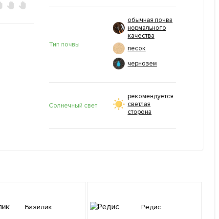
обычная почва
нормального
качества
Тип почвы
песок
чернозем
рекомендуется
светлая
Солнечный свет
сторона
Базилик
Редис