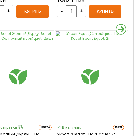
+
-
+
-
КУПИТЬ
КУПИТЬ
 отправка
В наличии.
176234
18791
"Желтый Дурдун" ТМ
Укроп "Салют" ТМ "Весна" 2г
Быс