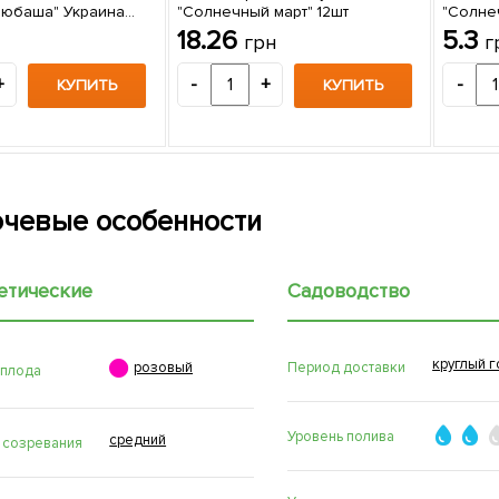
"Любаша" Украина
"Солнечный март" 12шт
"Солне
18.26
5.3
грн
г
+
-
+
-
КУПИТЬ
КУПИТЬ
чевые особенности
етические
Садоводство
круглый г

Период доставки
розовый
 плода
Уровень полива
средний
 созревания