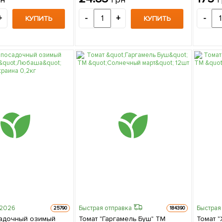
+
-
+
-
КУПИТЬ
КУПИТЬ
-2026
Быстрая отправка
Быстрая
25790
184390
садочный озимый
Томат "Гаргамель Буш" ТМ
Томат 