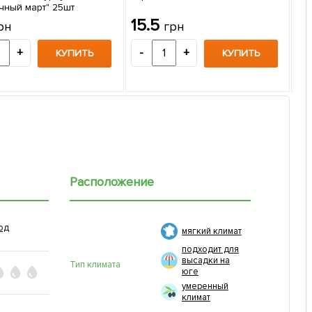
чный март" 25шт
На
15.5
рн
грн
ТМ 
8
+
-
+
КУПИТЬ
КУПИТЬ
-
Расположение
од
мягкий климат
подходит для
высадки на
Тип климата
юге
умеренный
климат