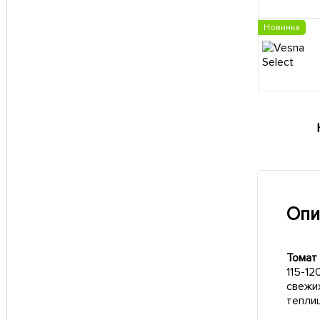
Новинка
Опи
Томат
115-12
свежи
тепли