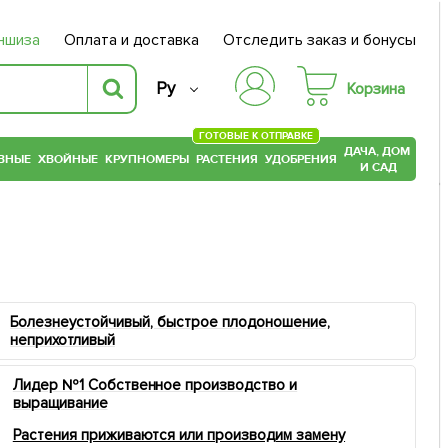
ншиза
Оплата и доставка
Отследить заказ и бонусы
Ру
Корзина
ГОТОВЫЕ К ОТПРАВКЕ
ДАЧА, ДОМ
ВНЫЕ
ХВОЙНЫЕ
КРУПНОМЕРЫ
РАСТЕНИЯ
УДОБРЕНИЯ
И САД
Болезнеустойчивый, быстрое плодоношение,
неприхотливый
Лидер №1 Собственное производство и
выращивание
Растения приживаются или производим замену