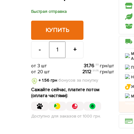
Быстрая отправка
КУПИТЬ
-
+
М
А
от 3 шт
31.76
39
грн/шт
П
от 20 шт
21.12
31.76
грн/шт
Н
+ 1.56 грн
бонусов за покупку
У
Сажайте сейчас, платите потом
(оплата частями):
M
Доступно для заказов от 1000 грн.