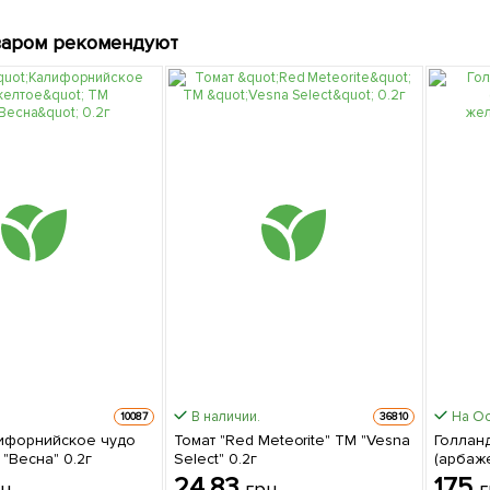
варом рекомендуют
В наличии.
На О
10087
36810
ифорнийское чудо
Томат "Red Meteorite" ТМ "Vesna
Голланд
"Весна" 0.2г
Select" 0.2г
(арбаже
желтый
24.83
175
рн
грн
г