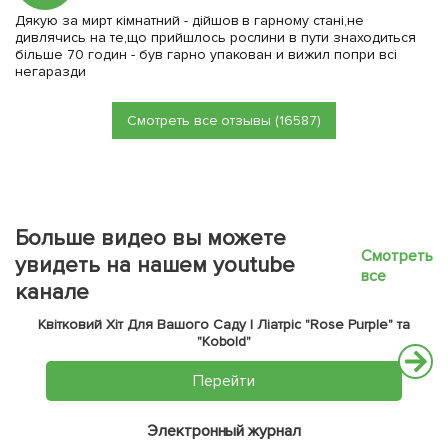
Дякую за мирт кімнатний - дійшов в гарному стані,не
дивлячись на те,що прийшлось рослини в пути знаходиться
більше 70 годин - був гарно упакован и вижил попри всі
негаразди
Смотреть все отзывы (16587)
Больше видео вы можете
Смотреть
увидеть на нашем youtube
все
канале
Квітковий Хіт Для Вашого Саду | Ліатріс "Rose Purple" та
"Kobold"
Перейти
Электронный журнал