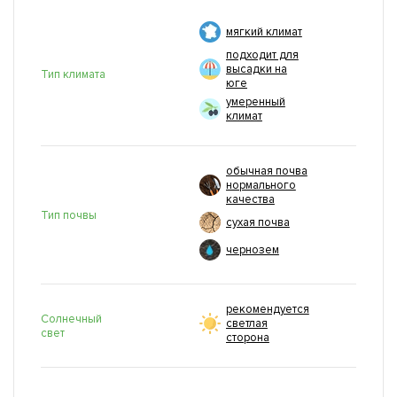
мягкий климат
подходит для
высадки на
Тип климата
юге
умеренный
климат
обычная почва
нормального
качества
Тип почвы
сухая почва
чернозем
рекомендуется
Солнечный
светлая
свет
сторона