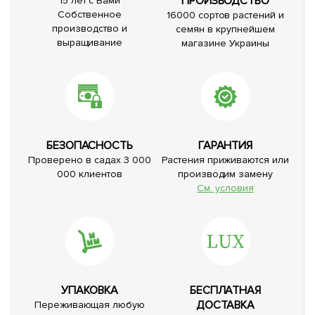
ПРОИЗВОДСТВО
15 лет с Вами
Собственное
16000 сортов растений и
производство и
семян в крупнейшем
выращивание
магазине Украины
БЕЗОПАСНОСТЬ
ГАРАНТИЯ
Проверено в садах 3 000
Растения приживаются или
000 клиентов
производим замену
См. условия
УПАКОВКА
БЕСПЛАТНАЯ
ДОСТАВКА
Переживающая любую