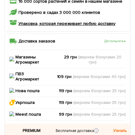
16 000 сортов растений и семян в нашем магазине
Проверено в садах 3 000 000 клиентов
Упаковка, которая переживает любую доставку
Доставка заказов
Детальнее
→
Магазины
29 грн
(вернем
бонусами
20
Агромаркет
грн)
ПВЗ
109 грн
(вернем
бонусами
40
грн)
Агромаркет
Нова пошта
119 грн
(вернем
бонусами
25
грн)
Укрпошта
119 грн
(вернем
бонусами
35
грн)
Meest пошта
99 грн
(вернем
бонусами
25
грн)
PREMIUM
Узнать
Бесплатная доставка