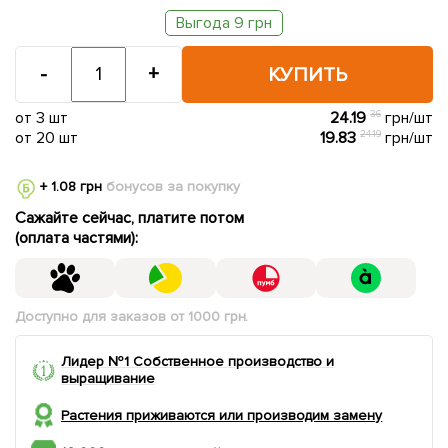
Выгода 9 грн
-
+
КУПИТЬ
от 3 шт
24.19
36
грн/шт
от 20 шт
19.83
24.19
грн/шт
+ 1.08 грн
бонусов за покупку
Сажайте сейчас, платите потом
(оплата частями):
Доступно для заказов от 1000 грн.
Лидер №1 Собственное производство и
выращивание
Растения приживаются или производим замену