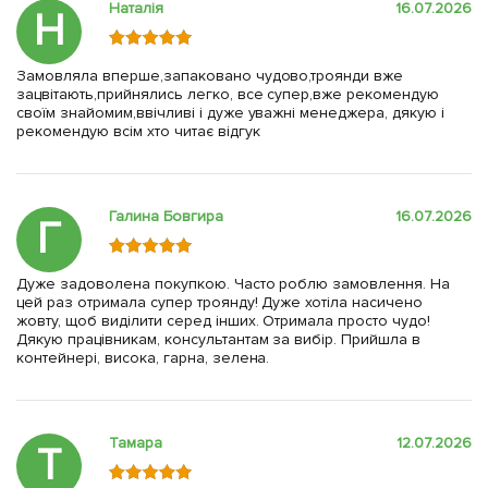
Наталія
16.07.2026
Н
Замовляла вперше,запаковано чудово,троянди вже
зацвітають,прийнялись легко, все супер,вже рекомендую
своїм знайомим,ввічливі і дуже уважні менеджера, дякую і
рекомендую всім хто читає відгук
Галина Бовгира
16.07.2026
Г
Дуже задоволена покупкою. Часто роблю замовлення. На
цей раз отримала супер троянду! Дуже хотіла насичено
жовту, щоб виділити серед інших. Отримала просто чудо!
Дякую працівникам, консультантам за вибір. Прийшла в
контейнері, висока, гарна, зелена.
Тамара
12.07.2026
Т