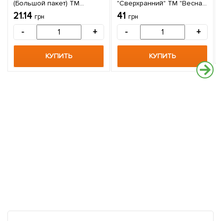
(Большой пакет) ТМ
"Сверхранний" ТМ "Весна"
"Весна" 4г
цена за 2г
21.14
41
грн
грн
-
+
-
+
КУПИТЬ
КУПИТЬ