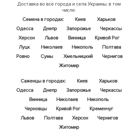
Доставка во все города и села Украины, в том
числе:
Семена в городах:
Киев
Харьков
Одесса
Днепр
Запорожье
Черкассы
Херсон
Львов
Винница
Кривой Рог
Луцк
Николаев
Никополь
Полтава
Ровно
Сумы
Хмельницкий
Чернигов
Житомир
Саженцы в городах:
Киев
Харьков
Одесса
Днепр
Запорожье
Черкассы
Винница
Николаев
Никополь
Черновцы
Кривой Рог
Кременчуг
Львов
Полтава
Херсон
Чернигов
Житомир