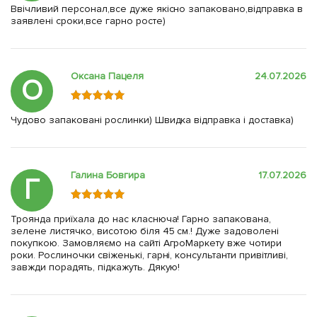
Ввічливий персонал,все дуже якісно запаковано,відправка в
заявлені сроки,все гарно росте)
Оксана Пацеля
24.07.2026
О
Чудово запаковані рослинки) Швидка відправка і доставка)
Галина Бовгира
17.07.2026
Г
Троянда приїхала до нас класнюча! Гарно запакована,
зелене листячко, висотою біля 45 см.! Дуже задоволені
покупкою. Замовляємо на сайті АгроМаркету вже чотири
роки. Рослиночки свіженькі, гарні, консультанти привітливі,
завжди порадять, підкажуть. Дякую!