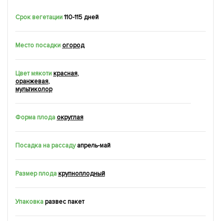
Срок вегетации
110-115 дней
Место посадки
огород
Цвет мякоти
красная
,
оранжевая
,
мультиколор
Форма плода
округлая
Посадка на рассаду
апрель-май
Размер плода
крупноплодный
Упаковка
развес пакет