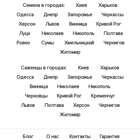
Семена в городах:
Киев
Харьков
Одесса
Днепр
Запорожье
Черкассы
Херсон
Львов
Винница
Кривой Рог
Луцк
Николаев
Никополь
Полтава
Ровно
Сумы
Хмельницкий
Чернигов
Житомир
Саженцы в городах:
Киев
Харьков
Одесса
Днепр
Запорожье
Черкассы
Винница
Николаев
Никополь
Черновцы
Кривой Рог
Кременчуг
Львов
Полтава
Херсон
Чернигов
Житомир
Блог
О нас
Контакты
Гарантия