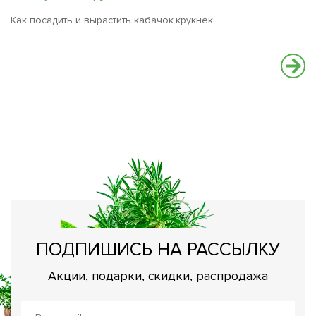
Как посадить и вырастить кабачок крукнек.
К
с
Н
о
ПОДПИШИСЬ НА РАССЫЛКУ
Акции, подарки, скидки, распродажа