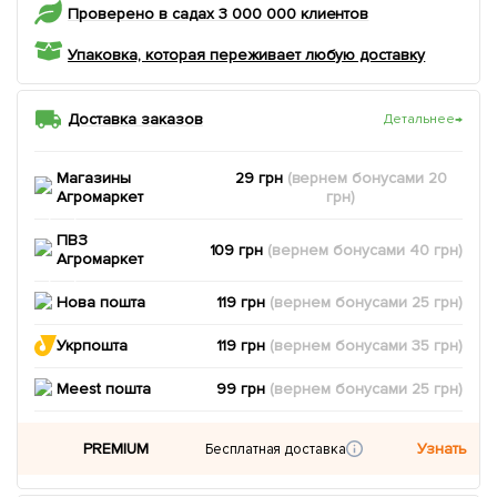
Проверено в садах 3 000 000 клиентов
Упаковка, которая переживает любую доставку
Доставка заказов
Детальнее
→
Магазины
29 грн
(вернем
бонусами
20
Агромаркет
грн)
ПВЗ
109 грн
(вернем
бонусами
40
грн)
Агромаркет
Нова пошта
119 грн
(вернем
бонусами
25
грн)
Укрпошта
119 грн
(вернем
бонусами
35
грн)
Meest пошта
99 грн
(вернем
бонусами
25
грн)
PREMIUM
Узнать
Бесплатная доставка