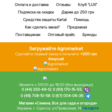
Оплата и доставка
Отзывы
Клуб "LUX"
Подписка на скидки
Дарим до 250 грн
Средства защиты Kartal
Помощь
Как сделать заказ?
Предзаказ
Поставщикам
Оптовый прайс
Бренды
Загружайте Agromarket
Сделайте первый заказ и получите
+200 грн
бонусов!
Звоните с 09:00 до 18:00 (без выходных)
0 (44) 333-49-12
,
0 (93) 170-15-55
,
0 (48) 708-10-58
,
0 (67) 004-06-36
Магазин «Семена, Все для сада и огорода»
Украина, г. Одесса
,
ул.Привозная, 14
На карте