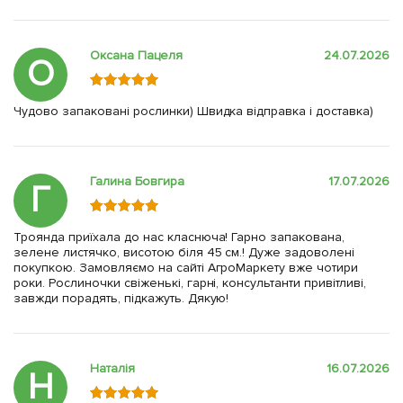
Оксана Пацеля
24.07.2026
О
Чудово запаковані рослинки) Швидка відправка і доставка)
Галина Бовгира
17.07.2026
Г
Троянда приїхала до нас класнюча! Гарно запакована,
зелене листячко, висотою біля 45 см.! Дуже задоволені
покупкою. Замовляємо на сайті АгроМаркету вже чотири
роки. Рослиночки свіженькі, гарні, консультанти привітливі,
завжди порадять, підкажуть. Дякую!
Наталія
16.07.2026
Н