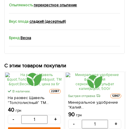
Опыляемость
перекрестное опыление
Вкус плода
сладкий (десертный)
Бренд
Весна
С этим товаром покупали
В наличии.
22087
Быстрая отправка
12867
На развес Щавель
Минеральное удобрение
"Толстолистный" ТМ
"Калий
"Весна" цена за 6г
40
грн
сернокислый(сульфат
90
грн
калия)" 500г
-
+
-
+