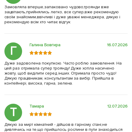
Замовляла вперше,запаковано чудово,троянди вже
зацвітають,прийнялись легко, все супер,вже рекомендую
своїм знайомим,ввічливі і дуже уважні менеджера, дякую і
рекомендую всім хто читає відгук
Галина Бовгира
16.07.2026
Г
Дуже задоволена покупкою. Часто роблю замовлення. На
цей раз отримала супер троянду! Дуже хотіла насичено
жовту, щоб виділити серед інших. Отримала просто чудо!
Дякую працівникам, консультантам за вибір. Прийшла в
контейнері, висока, гарна, зелена.
Тамара
12.07.2026
Т
Дякую за мирт кімнатний - дійшов в гарному стані,не
дивлячись на те,що прийшлось рослини в пути знаходиться