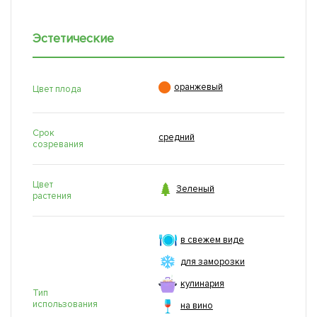
Эстетические

оранжевый
Цвет плода
Срок
средний
созревания
Цвет

Зеленый
растения
в свежем виде
для заморозки
кулинария
Тип
использования
на вино