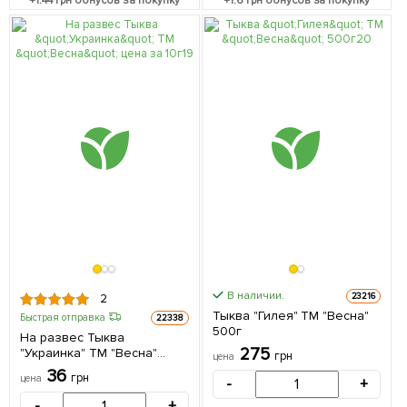
+
1.44
грн бонусов за покупку
+
1.6
грн бонусов за покупку
В наличии.
23216
2
Тыква "Гилея" ТМ "Весна"
Быстрая отправка
22338
500г
На развес Тыква
275
"Украинка" ТМ "Весна"
грн
цена
цена за 10г
36
грн
цена
-
+
-
+