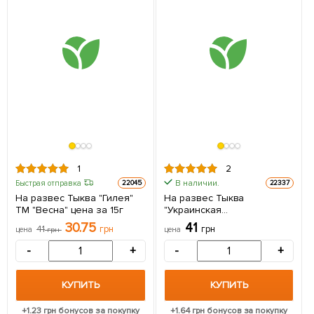
1
2
В наличии.
Быстрая отправка
22045
22337
На развес Тыква "Гилея"
На развес Тыква
ТМ "Весна" цена за 15г
"Украинская
многоплодная" ТМ "Весна"
30.75
41
41
грн
грн
цена
грн
цена
цена за 10г
-
+
-
+
КУПИТЬ
КУПИТЬ
+
1.23
грн бонусов за покупку
+
1.64
грн бонусов за покупку