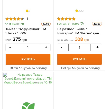
1
1
В наличии.
Быстрая отправка
19783
22323
Тыква "Стофунтовая" ТМ
На развес Тыква "
"Весна" 500г
Болгарка" ТМ "Весна" цена
за 10г
275
30.8
грн
35
грн
цена
цена
грн
-
+
-
+
КУПИТЬ
КУПИТЬ
+
11
грн бонусов за покупку
+
1.23
грн бонусов за покупку