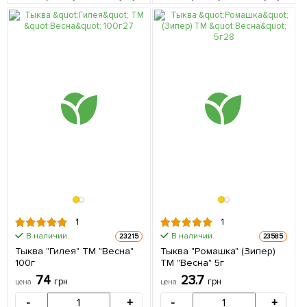
1
1
В наличии.
В наличии.
23215
23585
Тыква "Гилея" ТМ "Весна"
Тыква "Ромашка" (Зипер)
100г
ТМ "Весна" 5г
74
23.7
грн
грн
цена
цена
-
+
-
+