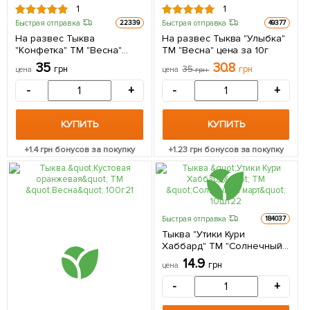
1
1
Быстрая отправка
Быстрая отправка
22339
49377
На развес Тыква
На развес Тыква "Улыбка"
"Конфетка" ТМ "Весна"
ТМ "Весна" цена за 10г
цена за 10г
35
30.8
грн
35
грн
цена
цена
грн
-
+
-
+
КУПИТЬ
КУПИТЬ
+
1.4
грн бонусов за покупку
+
1.23
грн бонусов за покупку
Быстрая отправка
184037
Тыква "Утики Кури
Хаббард" ТМ "Солнечный
март" 10шт
14.9
грн
цена
-
+