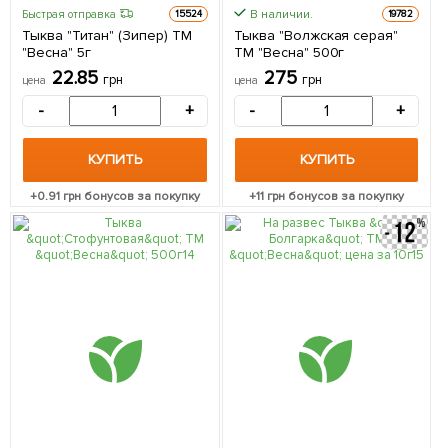
В наличии.
Быстрая отправка
15524
19782
Тыква "Титан" (Зипер) ТМ
Тыква "Волжская серая"
"Весна" 5г
ТМ "Весна" 500г
22.85
275
грн
грн
цена
цена
-
+
-
+
КУПИТЬ
КУПИТЬ
+
0.91
грн бонусов за покупку
+
11
грн бонусов за покупку