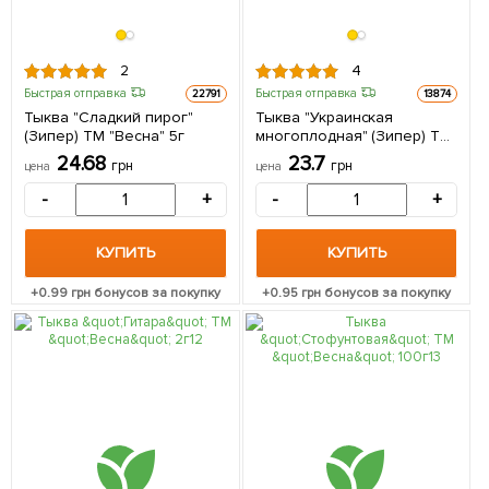
2
4
Быстрая отправка
Быстрая отправка
22791
13874
Тыква "Сладкий пирог"
Тыква "Украинская
(Зипер) ТМ "Весна" 5г
многоплодная" (Зипер) ТМ
"Весна" 5г
24.68
23.7
грн
грн
цена
цена
-
+
-
+
КУПИТЬ
КУПИТЬ
+
0.99
грн бонусов за покупку
+
0.95
грн бонусов за покупку