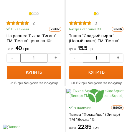
2
3
В наличии.
Быстрая отправка
22332
23236
На развес Тыква "Гигант"
Тыква "Сладкий пирог"
ТМ "Весна" цена за 10г
(Новый пакет) ТМ "Весна"
2г
40
15.5
грн
грн
цена
цена
-
+
-
+
КУПИТЬ
КУПИТЬ
+
1.6
грн бонусов за покупку
+
0.62
грн бонусов за покупку
В наличии.
183090
Тыква "Хоккайдо" (Зипер)
ТМ "Весна" 5г
22.85
грн
цена