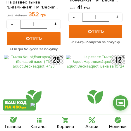
"Конектикут" ТМ "Весна"
На развес Тыква
цена за 10г
41
"Витаминная" ТМ "Весна"
грн
цена
цена за 10г
35.2
40
грн
цена
грн
-
+
-
+
КУПИТЬ
Фейсбук
КУПИТЬ
+
1.64
грн бонусов за покупку
Телеграм
+
1.41
грн бонусов за покупку
Вайбер
Інстаграм
Онлайн чат
ВАШ КОД
НА 450
грн
Главная
Каталог
Корзина
Акции
Новинки