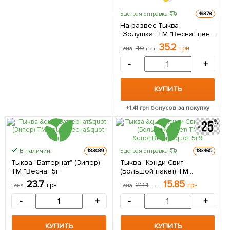
Быстрая отправка
49378
На развес Тыква
"Золушка" ТМ "Весна" цена
за 10г
35.2
40
грн
цена
грн
-
+
КУПИТЬ
+
1.41
грн бонусов за покупку
В наличии.
Быстрая отправка
183089
183465
Тыква "Баттернат" (Зипер)
Тыква "Кэнди Свит"
ТМ "Весна" 5г
(Большой пакет) ТМ
"Весна" 5г
23.7
15.85
грн
21.14
грн
цена
цена
грн
-
+
-
+
КУПИТЬ
КУПИТЬ