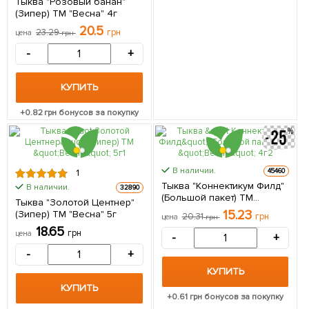
Тыква "Розовый банан"
(Зипер) ТМ "Весна" 4г
20.5
23.29
грн
цена
грн
-
+
КУПИТЬ
+
0.82
грн бонусов за покупку
В наличии.
45460
1
Тыква "Коннектикум Филд"
В наличии.
32890
(Большой пакет) ТМ
Тыква "Золотой Центнер"
"Весна" 4г
15.23
(Зипер) ТМ "Весна" 5г
20.31
грн
цена
грн
18.65
грн
цена
-
+
-
+
КУПИТЬ
КУПИТЬ
+
0.61
грн бонусов за покупку