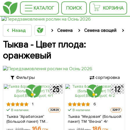
КАТАЛОГ
ПОИСК
КОРЗИНА
Назад
Семена
Семена овощей
Тыква - Цвет плода:
оранжевый
Фильтры
сортировка
1
6
В наличии.
В наличии.
32829
32817
Тыква "Арабатская"
Тыква "Медовая" (Большой
(Большой пакет) ТМ
пакет) ТМ "Весна" 4г
"Весна" 4г
16.6
18.6
22.13
грн
21.14
грн
цена
грн
цена
грн