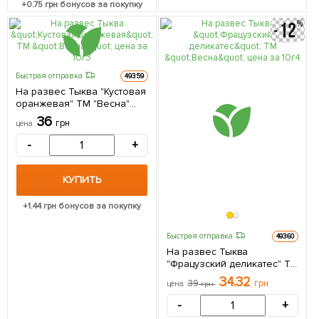
+
0.75
грн бонусов за покупку
Быстрая отправка
49359
На развес Тыква "Кустовая
оранжевая" ТМ "Весна"
цена за 10г
36
грн
цена
-
+
КУПИТЬ
+
1.44
грн бонусов за покупку
Быстрая отправка
49360
На развес Тыква
"Фрацузский деликатес" ТМ
"Весна" цена за 10г
34.32
39
грн
цена
грн
-
+