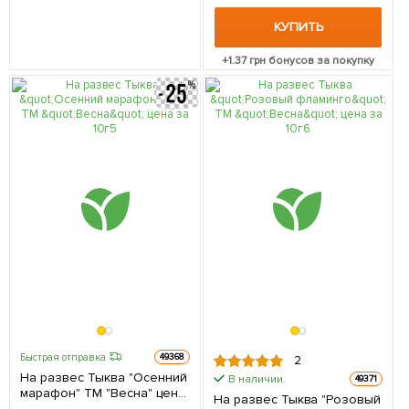
КУПИТЬ
+
1.37
грн бонусов за покупку
Быстрая отправка
49368
2
На развес Тыква "Осенний
В наличии.
49371
марафон" ТМ "Весна" цена
На развес Тыква "Розовый
за 10г