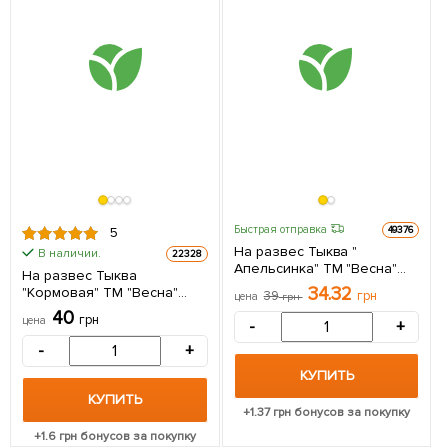
Быстрая отправка
49376
5
На развес Тыква "
В наличии.
22328
Апельсинка" ТМ "Весна"
На развес Тыква
цена за 15г
34.32
"Кормовая" ТМ "Весна"
39
грн
цена
грн
цена за 10г
40
грн
цена
-
+
-
+
КУПИТЬ
КУПИТЬ
+
1.37
грн бонусов за покупку
+
1.6
грн бонусов за покупку