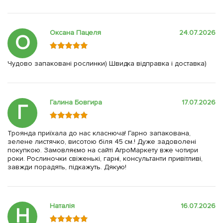
Оксана Пацеля
24.07.2026
О
Чудово запаковані рослинки) Швидка відправка і доставка)
Галина Бовгира
17.07.2026
Г
Троянда приїхала до нас класнюча! Гарно запакована,
зелене листячко, висотою біля 45 см.! Дуже задоволені
покупкою. Замовляємо на сайті АгроМаркету вже чотири
роки. Рослиночки свіженькі, гарні, консультанти привітливі,
завжди порадять, підкажуть. Дякую!
Наталія
16.07.2026
Н