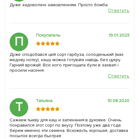
Дуже задоволені замовленням. Просто бомба
Ответить
Покупатель
19.01.2023
П
Дуже сподобався цей сорт гарбуза, солоденький (має
медову нотку), кашу можна готувати навідь без цукру.
Гарний врожай. Всіх кого пригощала були в захваті і
просили насіння.
Ответить
Татьяна
10.08.2020
Т
Сажаем тыкву для каш и запекания в духовке. Очень
понравился этот сорт по вкусу. Поэтому уже два года
берем именно эти семена. Всхожесть хорошая, доставка
посылок всегда быстрая