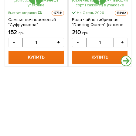
На Осень-2026
Быстрая отправка
177341
181482
Самшит вечнозеленый
Роза чайно-гибридная
"Суфрутикоза"
"Dancing Queen" (саженец
(Suffruticosa) 1 саженец в
класса АА+) высший сорт 1
152
210
грн
грн
упаковке
саженец в упаковке
-
+
-
+
КУПИТЬ
КУПИТЬ