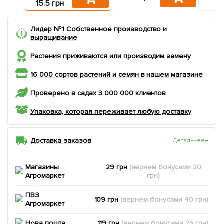
15.5 грн
Лидер №1 Собственное производство и
выращивание
Растения приживаются или производим замену
16 000 сортов растений и семян в нашем магазине
Проверено в садах 3 000 000 клиентов
Упаковка, которая переживает любую доставку
Доставка заказов
Детальнее
→
Магазины
29 грн
(вернем
бонусами
20
Агромаркет
грн)
ПВЗ
109 грн
(вернем
бонусами
40
грн)
Агромаркет
Нова пошта
119 грн
(вернем
бонусами
25
грн)