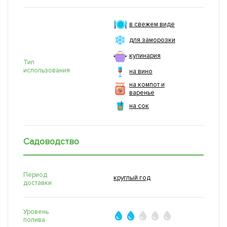
в свежем виде
для заморозки
кулинария
Тип
использования
на вино
на компот и
варенье
на сок
Садоводство
Период
круглый год
доставки
Уровень
полива