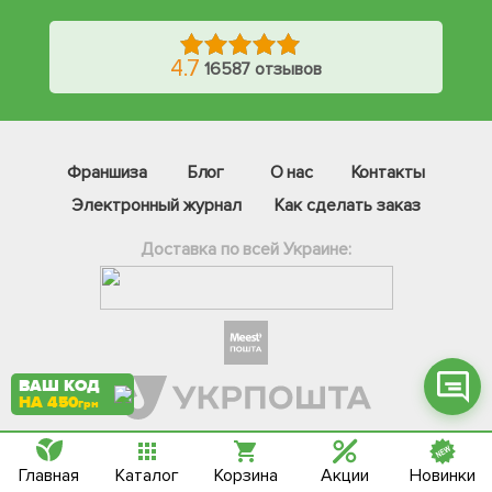
4.7
16587 отзывов
Фейсбук
Телеграм
Франшиза
Блог
О нас
Контакты
Электронный журнал
Как сделать заказ
Вайбер
Доставка по всей Украине:
Інстаграм
Онлайн чат
ВАШ КОД
НА 450
грн
Варианты онлайн оплаты:
Главная
Каталог
Корзина
Акции
Новинки