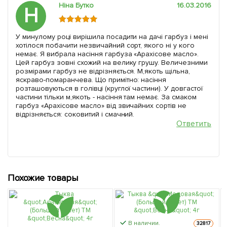
Ніна Бутко
16.03.2016
Н
У минулому році вирішила посадити на дачі гарбуз і мені
хотілося побачити незвичайний сорт, якого ні у кого
немає. Я вибрала насіння гарбуза «Арахісове масло».
Цей гарбуз зовні схожий на велику грушу. Величезними
розмірами гарбуз не відрізняється. М,якоть щільна,
яскраво-помаранчева. Що примітно: насіння
розташовуються в голівці (круглої частини). У довгастої
частини тільки м,якоть - насіння там немає. За смаком
гарбуз «Арахісове масло» від звичайних сортів не
відрізняється: соковитий і смачний.
Ответить
Похожие товары
В наличии.
32817