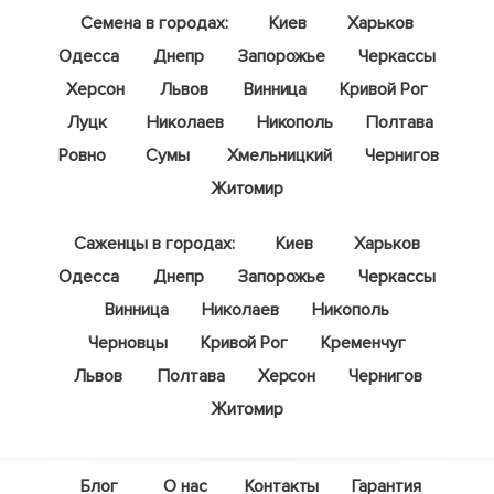
Семена в городах:
Киев
Харьков
Одесса
Днепр
Запорожье
Черкассы
Херсон
Львов
Винница
Кривой Рог
Луцк
Николаев
Никополь
Полтава
Ровно
Сумы
Хмельницкий
Чернигов
Житомир
Саженцы в городах:
Киев
Харьков
Одесса
Днепр
Запорожье
Черкассы
Винница
Николаев
Никополь
Черновцы
Кривой Рог
Кременчуг
Львов
Полтава
Херсон
Чернигов
Житомир
Блог
О нас
Контакты
Гарантия