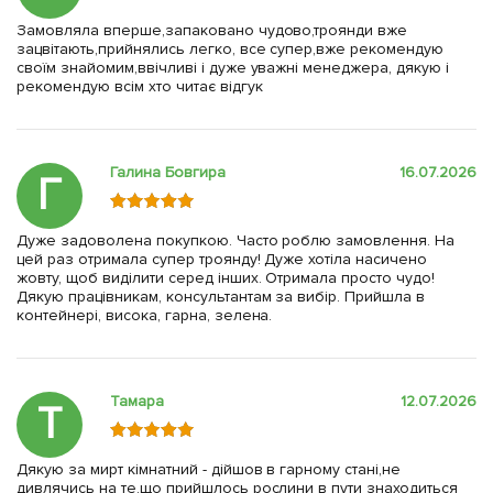
Замовляла вперше,запаковано чудово,троянди вже
зацвітають,прийнялись легко, все супер,вже рекомендую
своїм знайомим,ввічливі і дуже уважні менеджера, дякую і
рекомендую всім хто читає відгук
Галина Бовгира
16.07.2026
Г
Дуже задоволена покупкою. Часто роблю замовлення. На
цей раз отримала супер троянду! Дуже хотіла насичено
жовту, щоб виділити серед інших. Отримала просто чудо!
Дякую працівникам, консультантам за вибір. Прийшла в
контейнері, висока, гарна, зелена.
Тамара
12.07.2026
Т
Дякую за мирт кімнатний - дійшов в гарному стані,не
дивлячись на те,що прийшлось рослини в пути знаходиться