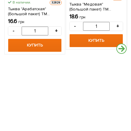
В наличии.
32829
Тыква "Медовая"
Тыква "Арабатская"
(Большой пакет) ТМ
(Большой пакет) ТМ
"Весна" 4г
18.6
грн
"Весна" 4г
16.6
грн
-
+
-
+
КУПИТЬ
КУПИТЬ