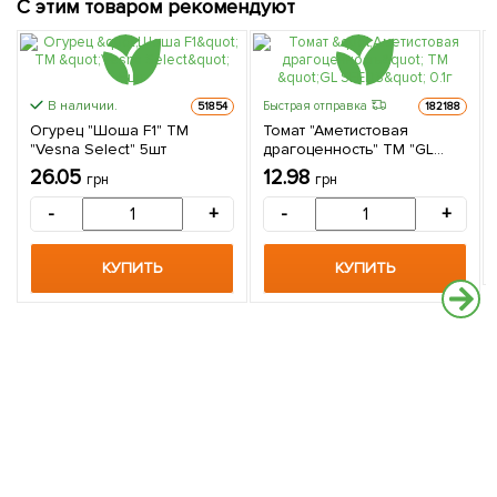
С этим товаром рекомендуют
В наличии.
Быстрая отправка
51854
182188
Огурец "Шоша F1" ТМ
Томат "Аметистовая
"Vesna Select" 5шт
драгоценность" ТМ "GL
SEEDS" 0.1г
26.05
12.98
грн
грн
-
+
-
+
КУПИТЬ
КУПИТЬ