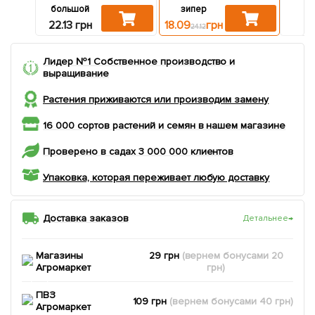
большой
зипер
па
22.13 грн
18.09
грн
14.41
24.12
Лидер №1 Собственное производство и
выращивание
Растения приживаются или производим замену
16 000 сортов растений и семян в нашем магазине
Проверено в садах 3 000 000 клиентов
Упаковка, которая переживает любую доставку
Доставка заказов
Детальнее
→
Магазины
29 грн
(вернем
бонусами
20
Агромаркет
грн)
ПВЗ
109 грн
(вернем
бонусами
40
грн)
Агромаркет