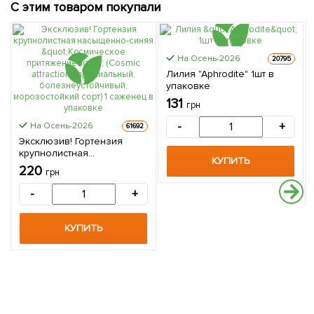
С этим товаром покупали
На Осень-2026
20795
Лилия "Aphrodite" 1шт в
упаковке
131
грн
-
+
На Осень-2026
61692
Эксклюзив! Гортензия
крупнолистная
КУПИТЬ
насыщенно-синяя
220
грн
"Космическое
притяжение" (Cosmic
-
+
attraction) (премиальный,
болезнеустойчивый,
морозостойкий сорт) 1
КУПИТЬ
саженец в упаковке