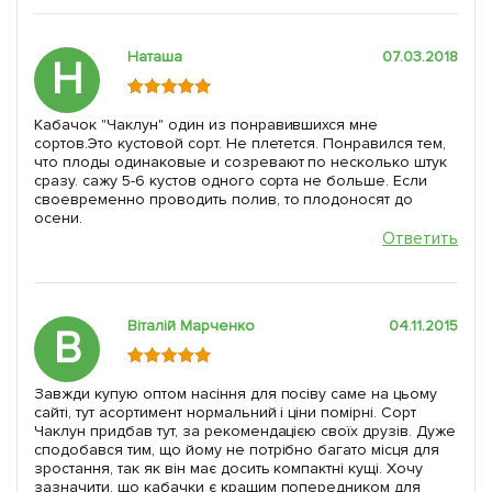
Наташа
07.03.2018
Н
Кабачок "Чаклун" один из понравившихся мне
сортов.Это кустовой сорт. Не плетется. Понравился тем,
что плоды одинаковые и созревают по несколько штук
сразу. сажу 5-6 кустов одного сорта не больше. Если
своевременно проводить полив, то плодоносят до
осени.
Ответить
Віталій Марченко
04.11.2015
В
Завжди купую оптом насіння для посіву саме на цьому
сайті, тут асортимент нормальний і ціни помірні. Сорт
Чаклун придбав тут, за рекомендацією своїх друзів. Дуже
сподобався тим, що йому не потрібно багато місця для
зростання, так як він має досить компактні кущі. Хочу
зазначити, що кабачки є кращим попередником для