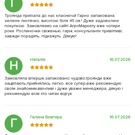
Г
Троянда приїхала до нас класнюча! Гарно запакована,
зелене листячко, висотою біля 45 см.! Дуже задоволені
покупкою. Замовляємо на сайті АгроМаркету вже чотири
роки. Рослиночки свіженькі, гарні, консультанти привітливі,
завжди порадять, підкажуть. Дякую!
Наталія
16.07.2026
Н
Замовляла вперше,запаковано чудово,троянди вже
зацвітають,прийнялись легко, все супер,вже рекомендую
своїм знайомим,ввічливі і дуже уважні менеджера, дякую і
рекомендую всім хто читає відгук
Галина Бовгира
16.07.2026
Г