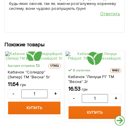
будь-яких овочів, так як, маючи розгалужену кореневу
систему, вони чудово розпушують ґрунт.
Ответить
Похожие товары
Быстрая отправка
177952
В наличии.
18682
Кабачок "Солидор"
Кабачок "Ленуца F1" ТМ
(Зипер) ТМ "Весна" 5г
"Весна" 2г
11.64
грн
16.53
грн
-
+
-
+
КУПИТЬ
КУПИТЬ