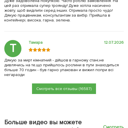
Дуже задоволена покупкою. Часто роблю замовлення. На
цей раз отримала супер троянду! Дуже хотіла насичено
жовту, щоб виділити серед інших. Отримала просто чудо!
Дякую працівникам, консультантам за вибір. Прийшла в
контейнері, висока, гарна, зелена.
Тамара
12.07.2026
Т
Дякую за мирт кімнатний - дійшов в гарному стані,не
дивлячись на те,що прийшлось рослини в пути знаходиться
більше 70 годин - був гарно упакован и вижил попри всі
негаразди
Смотреть все отзывы (16587)
Больше видео вы можете
Смотреть