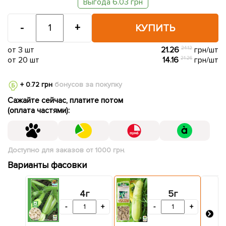
Выгода 6.03 грн
-
+
КУПИТЬ
от 3 шт
21.26
24.12
грн/шт
от 20 шт
14.16
21.26
грн/шт
+ 0.72 грн
бонусов за покупку
Сажайте сейчас, платите потом
(оплата частями):
Доступно для заказов от 1000 грн.
Варианты фасовки
4г
5г
-
+
-
+