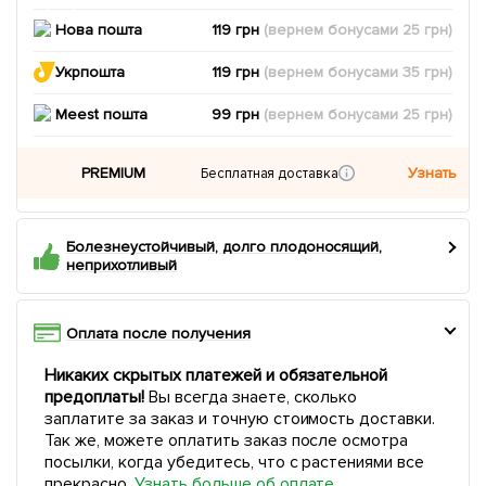
Нова пошта
119 грн
(вернем
бонусами
25
грн)
Укрпошта
119 грн
(вернем
бонусами
35
грн)
Meest пошта
99 грн
(вернем
бонусами
25
грн)
PREMIUM
Узнать
Бесплатная доставка
Болезнеустойчивый, долго плодоносящий,
неприхотливый
Оплата после получения
Никаких скрытых платежей и обязательной
предоплаты!
Вы всегда знаете, сколько
заплатите за заказ и точную стоимость доставки.
Так же, можете оплатить заказ после осмотра
посылки, когда убедитесь, что с растениями все
прекрасно.
Узнать больше об оплате