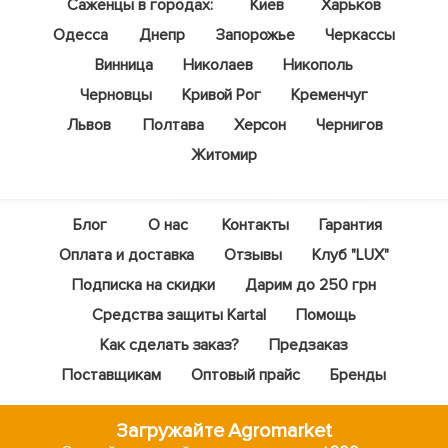
Саженцы в городах:
Киев
Харьков
Одесса
Днепр
Запорожье
Черкассы
Винница
Николаев
Никополь
Черновцы
Кривой Рог
Кременчуг
Львов
Полтава
Херсон
Чернигов
Житомир
Блог
О нас
Контакты
Гарантия
Оплата и доставка
Отзывы
Клуб "LUX"
Подписка на скидки
Дарим до 250 грн
Средства защиты Kartal
Помощь
Как сделать заказ?
Предзаказ
Поставщикам
Оптовый прайс
Бренды
Загружайте Agromarket