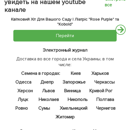
увидеть на нашем youtube
все
канале
Квітковий Хіт Для Вашого Саду | Ліатріс "Rose Purple" та
"Kobold"
Перейти
Электронный журнал
Доставка во все города и села Украины, в том
числе:
Семена в городах:
Киев
Харьков
Одесса
Днепр
Запорожье
Черкассы
Херсон
Львов
Винница
Кривой Рог
Луцк
Николаев
Никополь
Полтава
Ровно
Сумы
Хмельницкий
Чернигов
Житомир