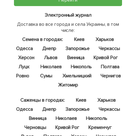
Перейти
Электронный журнал
Доставка во все города и села Украины, в том
числе:
Семена в городах:
Киев
Харьков
Одесса
Днепр
Запорожье
Черкассы
Херсон
Львов
Винница
Кривой Рог
Луцк
Николаев
Никополь
Полтава
Ровно
Сумы
Хмельницкий
Чернигов
Житомир
Саженцы в городах:
Киев
Харьков
Одесса
Днепр
Запорожье
Черкассы
Винница
Николаев
Никополь
Черновцы
Кривой Рог
Кременчуг