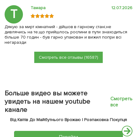
Тамара
12.07.2026
Т
Дякую за мирт кімнатний - дійшов в гарному стані,не
дивлячись на те,що прийшлось рослини в пути знаходиться
більше 70 годин - був гарно упакован и вижил попри всі
негаразди
Смотреть все отзывы (16587)
Больше видео вы можете
Смотреть
увидеть на нашем youtube
все
канале
Від Квітів До Майбутнього Врожаю | Розпаковка Покупця