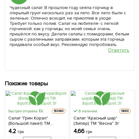
Чудесный салат. В прошлом году сеяла горчицу в
открытый грунт несколько раз за лето. Все лето были с
зеленью. Отлично всходит, не прихотлив в уходе.
Требует только полив. Салат на любителя- с легкой
горчинкой, как у горчицы, но моей семье очень
пришёлся по вкусу. Делали салаты с помидорами, белым
сыром с различными заправками, которым эта горчица
придавала особый вкус. Рекомендую попробовать
Ответить
Похожие товары
В наличии.
Быстрая отправка
183463
19003
Салат "Грин Корал"
Салат "Красный шар"
(Большой пакет) ТМ
(Зипер) ТМ "Весна" 3г
"Весна" 3г
4.2
4.66
грн
грн