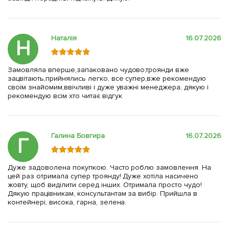
Наталія
16.07.2026
Н
Замовляла вперше,запаковано чудово,троянди вже
зацвітають,прийнялись легко, все супер,вже рекомендую
своїм знайомим,ввічливі і дуже уважні менеджера, дякую і
рекомендую всім хто читає відгук
Галина Бовгира
16.07.2026
Г
Дуже задоволена покупкою. Часто роблю замовлення. На
цей раз отримала супер троянду! Дуже хотіла насичено
жовту, щоб виділити серед інших. Отримала просто чудо!
Дякую працівникам, консультантам за вибір. Прийшла в
контейнері, висока, гарна, зелена.