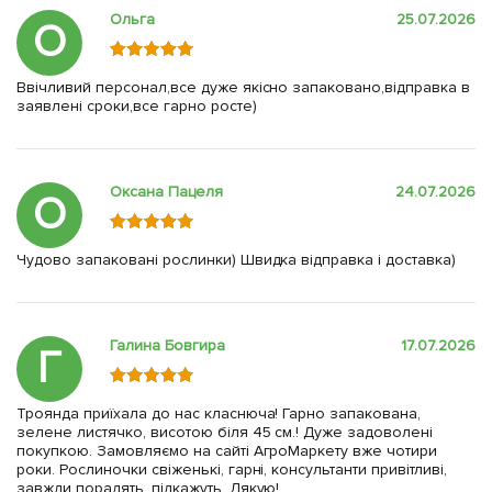
Ольга
25.07.2026
О
Ввічливий персонал,все дуже якісно запаковано,відправка в
заявлені сроки,все гарно росте)
Оксана Пацеля
24.07.2026
О
Чудово запаковані рослинки) Швидка відправка і доставка)
Галина Бовгира
17.07.2026
Г
Троянда приїхала до нас класнюча! Гарно запакована,
зелене листячко, висотою біля 45 см.! Дуже задоволені
покупкою. Замовляємо на сайті АгроМаркету вже чотири
роки. Рослиночки свіженькі, гарні, консультанти привітливі,
завжди порадять, підкажуть. Дякую!