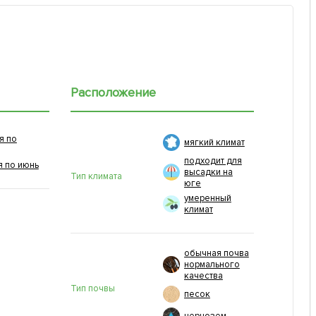
Расположение
я по
мягкий климат
подходит для
я по июнь
высадки на
Тип климата
юге
умеренный
климат
обычная почва
нормального
качества
Тип почвы
песок