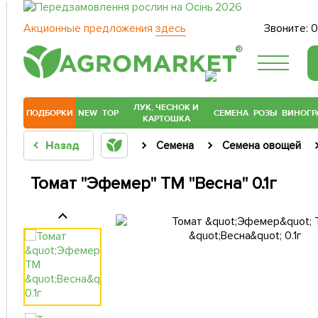
Акционные предложения
здесь
Звоните:
0
®
ЛУК, ЧЕСНОК И
ПОДБОРКИ
NEW
TOP
СЕМЕНА
РОЗЫ
ВИНОГР
КАРТОШКА
Назад
Семена
Семена овощей
Томат "Эфемер" ТМ "Весна" 0.1г