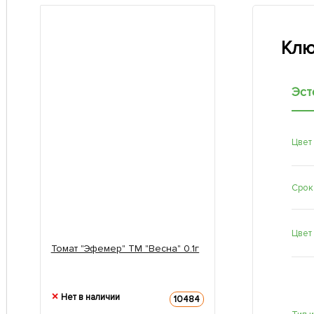
Клю
Эст
Цвет
Срок
Цвет
Томат "Эфемер" ТМ "Весна" 0.1г
Нет в наличии
10484