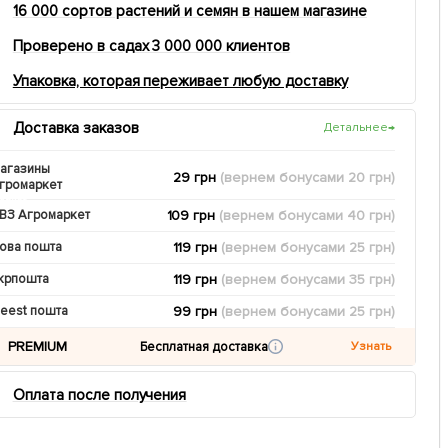
16 000 сортов растений и семян в нашем магазине
Проверено в садах 3 000 000 клиентов
Упаковка, которая переживает любую доставку
Доставка заказов
Детальнее
→
агазины
29 грн
(вернем
бонусами
20
грн)
громаркет
109 грн
(вернем
бонусами
40
грн)
ВЗ Агромаркет
119 грн
(вернем
бонусами
25
грн)
ова пошта
119 грн
(вернем
бонусами
35
грн)
крпошта
99 грн
(вернем
бонусами
25
грн)
eest пошта
PREMIUM
Бесплатная доставка
Узнать
Оплата после получения