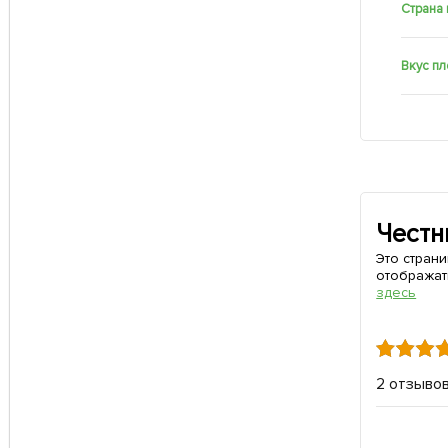
Страна
Вкус п
Честн
Это стран
отображат
здесь
2 отзыво