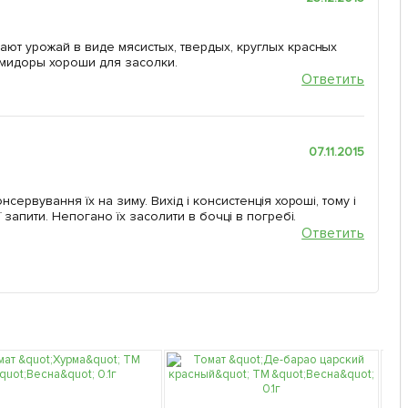
ают урожай в виде мясистых, твердых, круглых красных
мидоры хороши для засолки.
Ответить
07.11.2015
ервування їх на зиму. Вихід і консистенція хороші, тому і
 запити. Непогано їх засолити в бочці в погребі.
Ответить