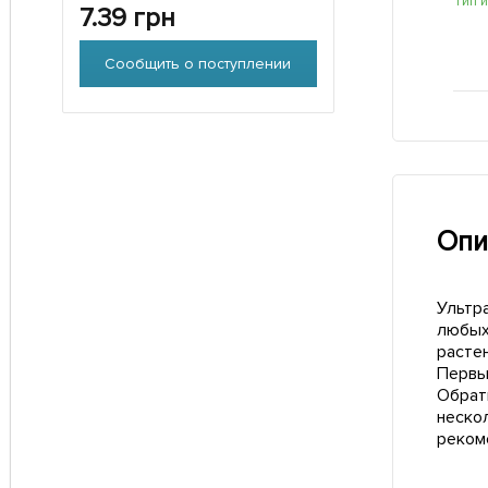
Тип 
7.39
грн
Сообщить о поступлении
Опи
Ультра
любых
растен
Первы
Обрат
неско
реком