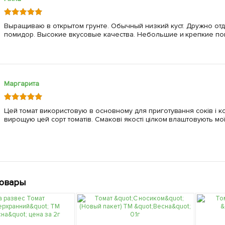
Выращиваю в открытом грунте. Обычный низкий куст. Дружно отд
помидор. Высокие вкусовые качества. Небольшие и крепкие по
Маргарита
Цей томат використовую в основному для приготування соків і конс
вирощую цей сорт томатів. Смакові якості цілком влаштовують мої
товары