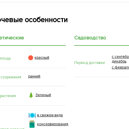
чевые особенности
етические
Садоводство
с сентябр

красный
 плода
декабрь
Период доставки
с феврал
ранний
 созревания

Зеленый
 растения
в свежем виде
консервирования