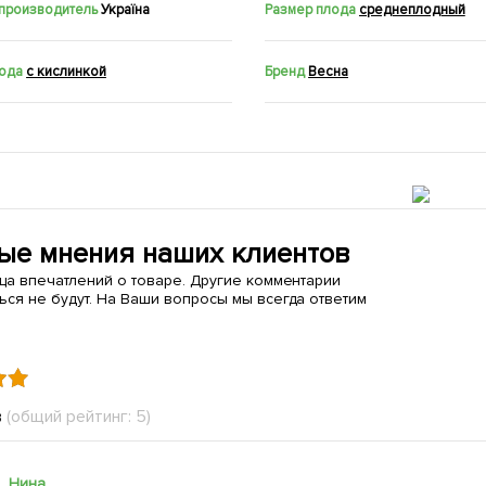
 производитель
Україна
Размер плода
среднеплодный
лода
с кислинкой
Бренд
Весна
ые мнения наших клиентов
ица впечатлений о товаре. Другие комментарии
ься не будут. На Ваши вопросы мы всегда ответим
в
(общий рейтинг: 5)
Нина