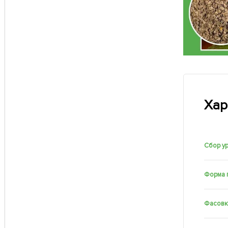
Хар
Сбор у
Форма 
Фасовк