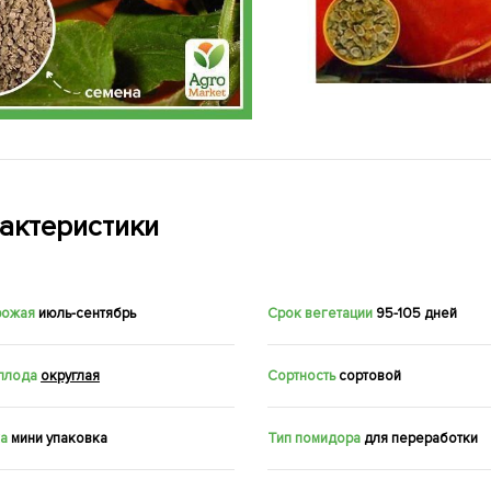
актеристики
рожая
июль-сентябрь
Срок вегетации
95-105 дней
плода
округлая
Сортность
сортовой
а
мини упаковка
Тип помидора
для переработки