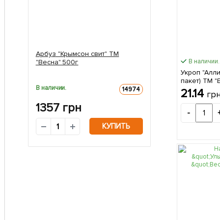
Арбуз "Крымсон свит" ТМ
В наличии.
"Весна" 500г
Укроп "Алл
пакет) ТМ "
В наличии.
14974
21.14
гр
1357
грн
-
КУПИТЬ