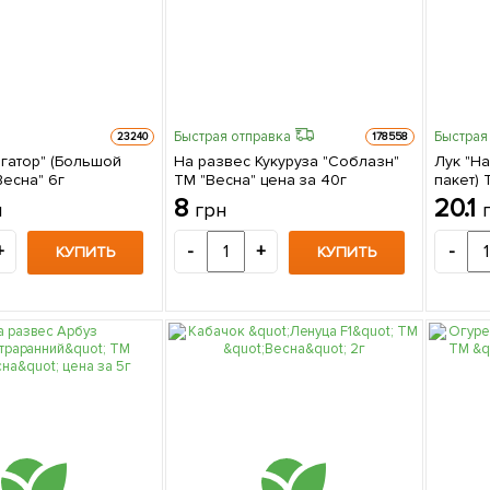
Быстрая отправка
Быстрая
23240
178558
игатор" (Большой
На развес Кукуруза "Соблазн"
Лук "Н
Весна" 6г
ТМ "Весна" цена за 40г
пакет) 
8
20.1
н
грн
+
-
+
-
КУПИТЬ
КУПИТЬ