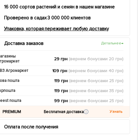
16 000 сортов растений и семян в нашем магазине
Проверено в садах 3 000 000 клиентов
Упаковка, которая переживает любую доставку
Доставка заказов
Детальнее
→
агазины
29 грн
(вернем
бонусами
20
грн)
громаркет
109 грн
(вернем
бонусами
40
грн)
ВЗ Агромаркет
119 грн
(вернем
бонусами
25
грн)
ова пошта
119 грн
(вернем
бонусами
35
грн)
крпошта
99 грн
(вернем
бонусами
25
грн)
eest пошта
PREMIUM
Бесплатная доставка
Узнать
Оплата после получения