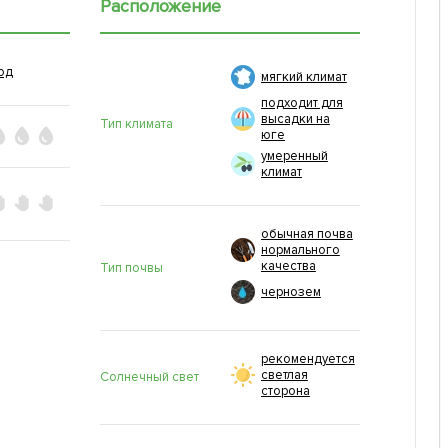
Расположение
од
мягкий климат
подходит для
высадки на
Тип климата
юге
умеренный
климат
обычная почва
нормального
качества
Тип почвы
чернозем
рекомендуется
светлая
Солнечный свет
сторона