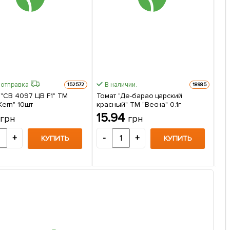
 отправка
В наличии.
152572
18985
 "СВ 4097 ЦВ F1" ТМ
Томат "Де-барао царский
Kern" 10шт
красный" ТМ "Весна" 0.1г
То
8
15.94
грн
грн
0.1
1
+
-
+
КУПИТЬ
КУПИТЬ
-