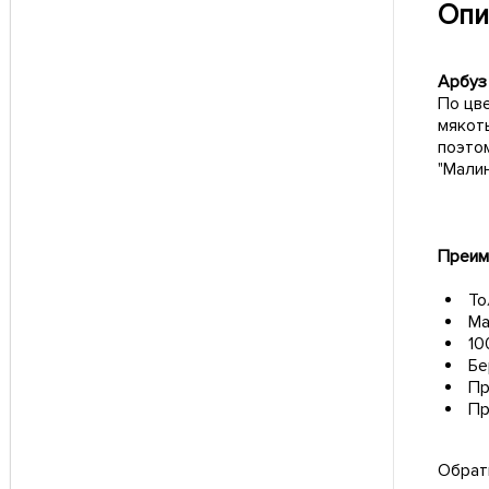
Опи
Арбуз
По цве
мякот
поэто
"Малин
Преим
То
Ма
10
Бе
Пр
Пр
Обрат