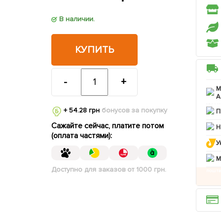
В наличии.
КУПИТЬ
-
+
М
А
+ 54.28 грн
бонусов за покупку
П
Сажайте сейчас, платите потом
Н
(оплата частями):
У
M
Доступно для заказов от 1000 грн.