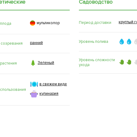
етические
Садоводство
круглый г

Период доставки
мультиколор
 плода
Уровень полива
ранний
 созревания
Уровень сложности

Зеленый
 растения
ухода
в свежем виде
использования
кулинария