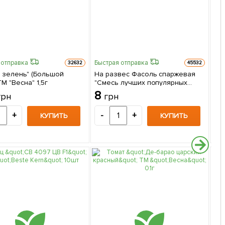
 отправка
Быстрая отправка
32632
45532
а зелень" (Большой
На развес Фасоль спаржевая
Укр
ТМ "Весна" 1,5г
"Смесь лучших популярных
100
сортов" ТМ "Весна" цена за 15г
8
7
грн
грн
+
-
+
-
КУПИТЬ
КУПИТЬ