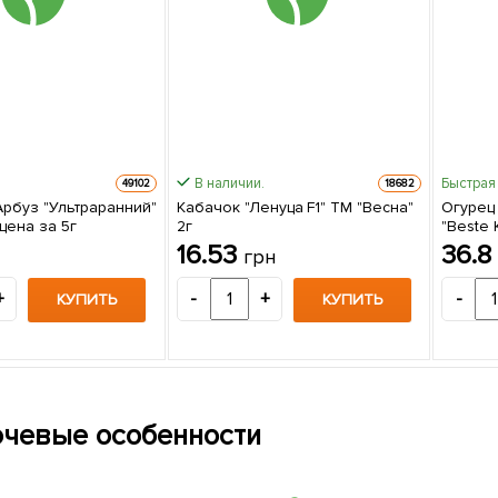
В наличии.
Быстрая
49102
18682
Арбуз "Ультраранний"
Кабачок "Ленуца F1" ТМ "Весна"
Огурец
цена за 5г
2г
"Beste 
16.53
36.
грн
+
-
+
-
КУПИТЬ
КУПИТЬ
чевые особенности