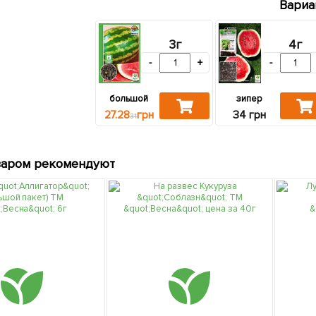
Вариа
3г
4г
-
+
-
большой
зипер
27.28
грн
34 грн
31
варом рекомендуют