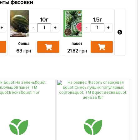
нты фасовки
10г
1.5г
+
-
+
-
+
банка
пакет
20.97 гр
63 грн
21.82 грн