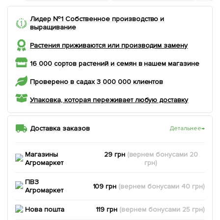
Лидер №1 Собственное производство и
выращивание
Растения приживаются или производим замену
16 000 сортов растений и семян в нашем магазине
Проверено в садах 3 000 000 клиентов
Упаковка, которая переживает любую доставку
Доставка заказов
Детальнее
→
Магазины
29 грн
(вернем
бонусами
20
Агромаркет
грн)
ПВЗ
109 грн
(вернем
бонусами
40
грн)
Агромаркет
Нова пошта
119 грн
(вернем
бонусами
25
грн)