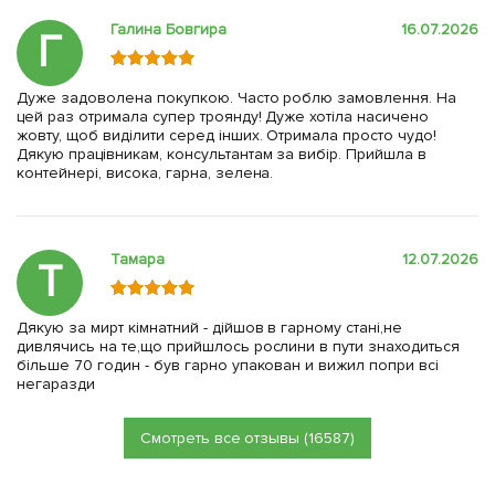
Галина Бовгира
16.07.2026
Г
Дуже задоволена покупкою. Часто роблю замовлення. На
цей раз отримала супер троянду! Дуже хотіла насичено
жовту, щоб виділити серед інших. Отримала просто чудо!
Дякую працівникам, консультантам за вибір. Прийшла в
контейнері, висока, гарна, зелена.
Тамара
12.07.2026
Т
Дякую за мирт кімнатний - дійшов в гарному стані,не
дивлячись на те,що прийшлось рослини в пути знаходиться
більше 70 годин - був гарно упакован и вижил попри всі
негаразди
Смотреть все отзывы (16587)