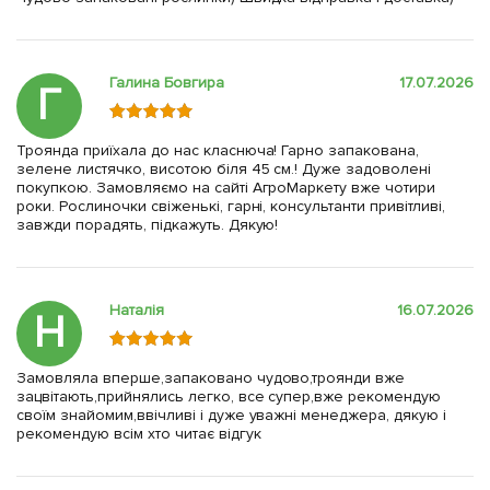
Галина Бовгира
17.07.2026
Г
Троянда приїхала до нас класнюча! Гарно запакована,
зелене листячко, висотою біля 45 см.! Дуже задоволені
покупкою. Замовляємо на сайті АгроМаркету вже чотири
роки. Рослиночки свіженькі, гарні, консультанти привітливі,
завжди порадять, підкажуть. Дякую!
Наталія
16.07.2026
Н
Замовляла вперше,запаковано чудово,троянди вже
зацвітають,прийнялись легко, все супер,вже рекомендую
своїм знайомим,ввічливі і дуже уважні менеджера, дякую і
рекомендую всім хто читає відгук