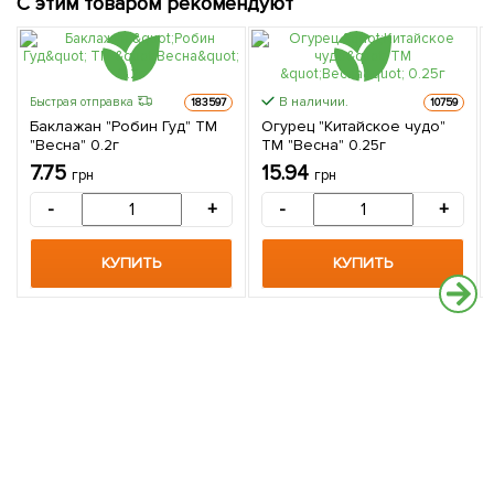
С этим товаром рекомендуют
В наличии.
Быстрая отправка
183597
10759
Баклажан "Робин Гуд" ТМ
Огурец "Китайское чудо"
"Весна" 0.2г
ТМ "Весна" 0.25г
7.75
15.94
грн
грн
-
+
-
+
КУПИТЬ
КУПИТЬ