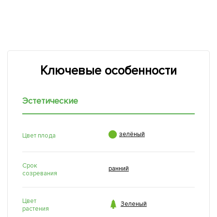
Ключевые особенности
Эстетические

зелёный
Цвет плода
Срок
ранний
созревания
Цвет

Зеленый
растения