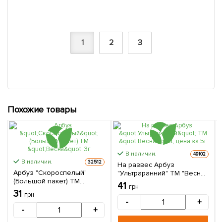
1
2
3
Похожие товары
В наличии.
49102
В наличии.
32512
На развес Арбуз
Арбуз "Скороспелый"
"Ультраранний" ТМ "Весна"
(Большой пакет) ТМ
цена за 5г
41
грн
"Весна" 3г
31
грн
-
+
-
+