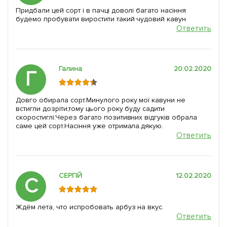
Придбали цей сорт і в пачці доволі багато насіння
будемо пробувати виростити такий чудовий кавун
Ответить
Галина
20.02.2020
Г
Довго обирала сорт.Минулого року мої кавуни не
встигли дозріти,тому цього року буду садити
скоростиглі.Через багато позитивних відгуків обрала
саме цей сорт.Насіння уже отримала.дякую.
Ответить
СЕРГІЙ
12.02.2020
С
Ждём лета, что испробовать арбуз на вкус.
Ответить