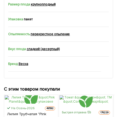
Размер плода
крупноплодный
Упаковка
пакет
Опыляемость
перекрестное опыление
Вкус плода
сладкий (десертный)
Бренд
Весна
С этим товаром покупали
На Осень-2026
49592
Быстрая отправка
176229
Лилия Трубчатая "Pink