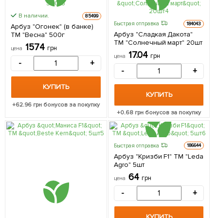
В наличии.
85499
Быстрая отправка
184043
Арбуз "Огонек" (в банке)
Арбуз "Сладкая Дакота"
ТМ "Весна" 500г
ТМ "Солнечный март" 20шт
1574
грн
цена
17.04
грн
цена
-
+
-
+
КУПИТЬ
КУПИТЬ
+
62.96
грн бонусов за покупку
+
0.68
грн бонусов за покупку
Быстрая отправка
186644
Арбуз "Кризби F1" ТМ "Leda
Agro" 5шт
64
грн
цена
-
+
КУПИТЬ