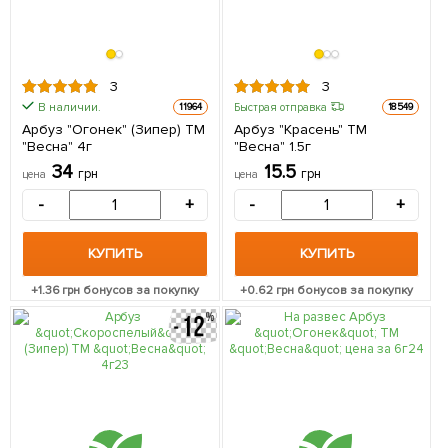
3
3
В наличии.
Быстрая отправка
11964
18549
Арбуз "Огонек" (Зипер) ТМ
Арбуз "Красень" ТМ
"Весна" 4г
"Весна" 1.5г
34
15.5
грн
грн
цена
цена
-
+
-
+
КУПИТЬ
КУПИТЬ
+
1.36
грн бонусов за покупку
+
0.62
грн бонусов за покупку