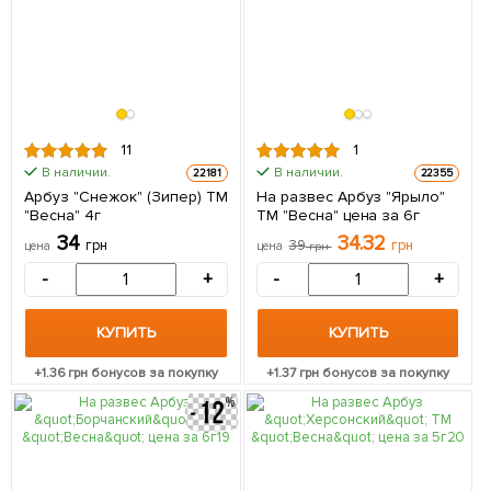
11
1
В наличии.
В наличии.
22181
22355
Арбуз "Снежок" (Зипер) ТМ
На развес Арбуз "Ярыло"
"Весна" 4г
ТМ "Весна" цена за 6г
34
34.32
грн
39
грн
цена
цена
грн
-
+
-
+
КУПИТЬ
КУПИТЬ
+
1.36
грн бонусов за покупку
+
1.37
грн бонусов за покупку