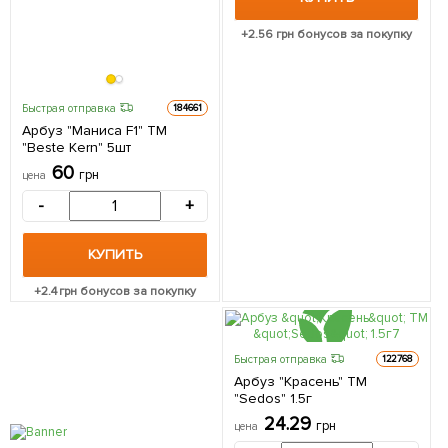
+
2.56
грн бонусов за покупку
Быстрая отправка
184661
Арбуз "Маниса F1" ТМ
"Beste Kern" 5шт
60
грн
цена
-
+
КУПИТЬ
+
2.4
грн бонусов за покупку
Быстрая отправка
122768
Арбуз "Красень" ТМ
"Sedos" 1.5г
24.29
грн
цена