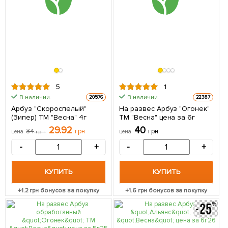
5
1
В наличии.
В наличии.
20576
22387
Арбуз "Скороспелый"
На развес Арбуз "Огонек"
(Зипер) ТМ "Весна" 4г
ТМ "Весна" цена за 6г
29.92
40
34
грн
грн
цена
грн
цена
-
+
-
+
КУПИТЬ
КУПИТЬ
+
1.2
грн бонусов за покупку
+
1.6
грн бонусов за покупку