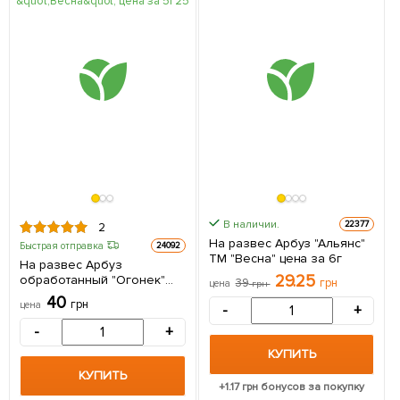
В наличии.
22377
2
На развес Арбуз "Альянс"
Быстрая отправка
24092
ТМ "Весна" цена за 6г
На развес Арбуз
29.25
обработанный "Огонек"
39
грн
цена
грн
ТМ "Весна" цена за 5г
40
грн
цена
-
+
-
+
КУПИТЬ
КУПИТЬ
+
1.17
грн бонусов за покупку