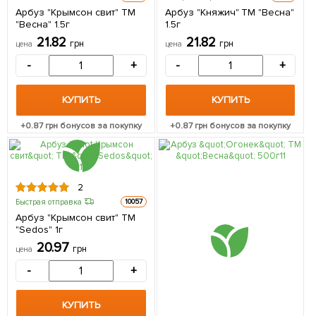
Арбуз "Крымсон свит" ТМ
Арбуз "Княжич" ТМ "Весна"
"Весна" 1.5г
1.5г
21.82
21.82
грн
грн
цена
цена
-
+
-
+
КУПИТЬ
КУПИТЬ
+
0.87
грн бонусов за покупку
+
0.87
грн бонусов за покупку
2
Быстрая отправка
10057
Арбуз "Крымсон свит" TM
"Sedos" 1г
20.97
грн
цена
-
+
КУПИТЬ