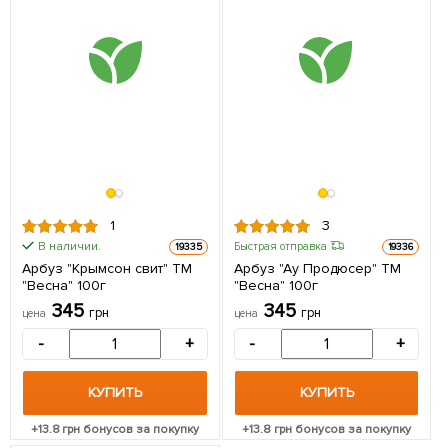
1
3
В наличии.
Быстрая отправка
19335
19336
Арбуз "Крымсон свит" ТМ
Арбуз "Ау Продюсер" ТМ
"Весна" 100г
"Весна" 100г
345
345
грн
грн
цена
цена
-
+
-
+
КУПИТЬ
КУПИТЬ
+
13.8
грн бонусов за покупку
+
13.8
грн бонусов за покупку