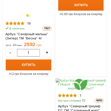
КУПИТЬ
+
0.93
грн бонусов за покупку
19
В наличии.
17927
Арбуз "Сахарный малыш"
(Зипер) ТМ "Весна" 4г
29.92
34
грн
цена
грн
-
+
КУПИТЬ
+
1.2
грн бонусов за покупку
1
Быстрая отправка
10053
Арбуз "Северный триумф
F2" ТМ "Солнечный март"