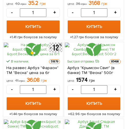
за 6г
цена за 6г
35.2
31.68
40
грн
36
грн
цена
грн
цена
грн
-
+
-
+
КУПИТЬ
КУПИТЬ
+
1.41
грн бонусов за покупку
+
1.27
грн бонусов за покупку
В наличии.
Быстрая отправка
51879
85498
На развес Арбуз "Фараон"
Арбуз "Крымсон Свит" (в
ТМ "Весна" цена за 6г
банке) ТМ "Весна" 500г
36.08
1574
41
грн
грн
цена
грн
цена
-
+
-
+
КУПИТЬ
КУПИТЬ
+
1.44
грн бонусов за покупку
+
62.96
грн бонусов за покупку