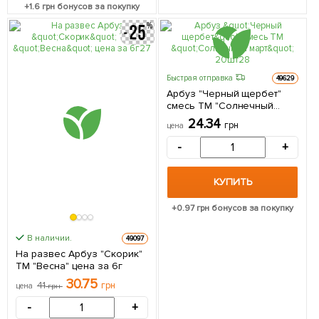
+
1.6
грн бонусов за покупку
Быстрая отправка
49629
Арбуз "Черный щербет"
смесь ТМ "Солнечный
март" 20шт
24.34
грн
цена
-
+
КУПИТЬ
+
0.97
грн бонусов за покупку
В наличии.
49097
На развес Арбуз "Скорик"
ТМ "Весна" цена за 6г
30.75
41
грн
цена
грн
-
+