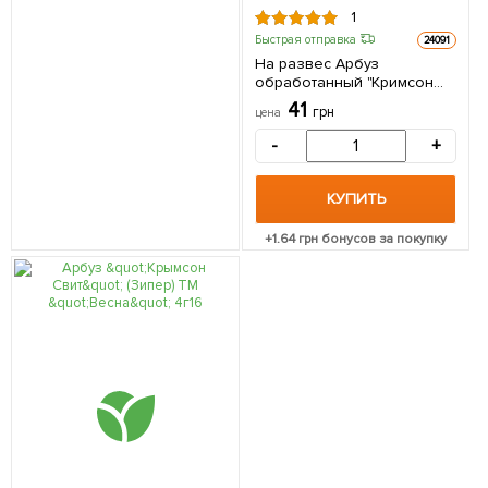
1
Быстрая отправка
24091
На развес Арбуз
обработанный "Кримсон
Свит" ТМ "Весна" цена за
41
грн
цена
6г
-
+
КУПИТЬ
+
1.64
грн бонусов за покупку