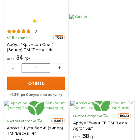
8
В наличии.
17923
Арбуз "Крымсон Свит"
(Зипер) ТМ "Весна" 4г
34
грн
цена
-
+
КУПИТЬ
+
1.36
грн бонусов за покупку
Быстрая отправка
186643
Быстрая отправка
183084
Арбуз "Биант F1" ТМ "Leda
Арбуз "Шуга Беби" (зипер)
Agro" 5шт
ТМ "Весна" 4г
38
грн
цена