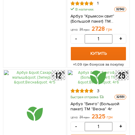
1
В наличии.
32542
Арбуз "Крымсон свит"
(Большой пакет) ТМ
"Весна" 3г
27.28
31
грн
цена
грн
-
+
КУПИТЬ
+
1.09
грн бонусов за покупку
3
Быстрая отправка
32551
Арбуз "Бинго" (Большой
пакет) ТМ "Весна" 4г
23.25
31
грн
цена
грн
-
+