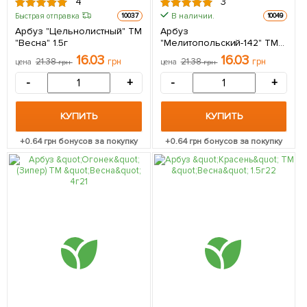
4
3
В наличии.
Быстрая отправка
10037
10049
Арбуз "Цельнолистный" ТМ
Арбуз
"Весна" 1.5г
"Мелитопольский-142" ТМ
"Весна" 1.5г
16.03
16.03
21.38
грн
21.38
грн
цена
грн
цена
грн
-
+
-
+
КУПИТЬ
КУПИТЬ
+
0.64
грн бонусов за покупку
+
0.64
грн бонусов за покупку