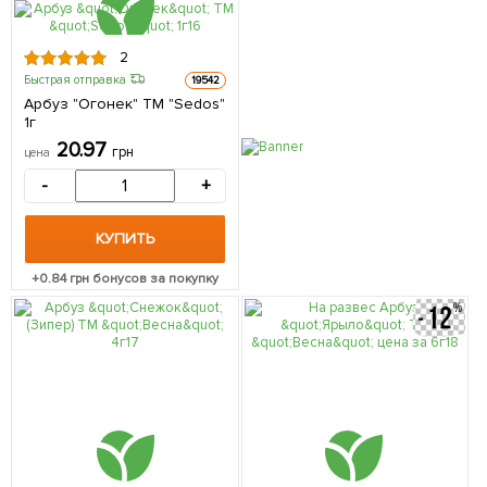
2
Быстрая отправка
19542
Арбуз "Огонек" ТМ "Sedos"
1г
20.97
грн
цена
-
+
КУПИТЬ
+
0.84
грн бонусов за покупку