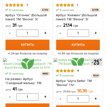
7
1
В наличии.
В наличии.
32510
32558
Арбуз "Огонек" (Большой
Арбуз "Княжич" (Большой
пакет) ТМ "Весна" 3г
пакет) ТМ "Весна" 3г
31
21.14
грн
грн
цена
цена
-
+
-
+
КУПИТЬ
КУПИТЬ
+
1.24
грн бонусов за покупку
+
0.85
грн бонусов за покупку
4
В наличии.
49060
В наличии.
10026
На развес Арбуз
Арбуз "Шуга Беби" ТМ
"Сахарный малыш" ТМ
"Весна" 1.5г
"Весна" цена за 5г
41
грн
цена
16.36
21.82
грн
цена
грн
-
+
-
+