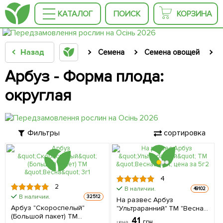
КАТАЛОГ
ПОИСК
КОРЗИНА
Назад
Семена
Семена овощей
Арбуз - Форма плода:
округлая
Фильтры
сортировка
4
2
В наличии.
49102
В наличии.
32512
На развес Арбуз
Арбуз "Скороспелый"
"Ультраранний" ТМ "Весна"
(Большой пакет) ТМ
цена за 5г
41
грн
цена