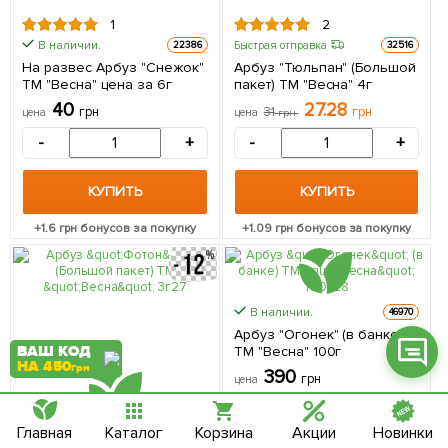
1
2
В наличии.
Быстрая отправка
22386
32516
На развес Арбуз "Снежок"
Арбуз "Тюльпан" (Большой
ТМ "Весна" цена за 6г
пакет) ТМ "Весна" 4г
40
27.28
грн
31
грн
Фейсбук
цена
цена
грн
-
+
-
+
Телеграм
Вайбер
КУПИТЬ
КУПИТЬ
+
1.6
грн бонусов за покупку
+
1.09
грн бонусов за покупку
Інстаграм
Онлайн чат
В наличии.
46970
Арбуз "Огонек" (в банке)
ВАШ КОД
ТМ "Весна" 100г
НА 450
грн
390
грн
цена
-
+
Главная
Каталог
Корзина
Акции
Новинки