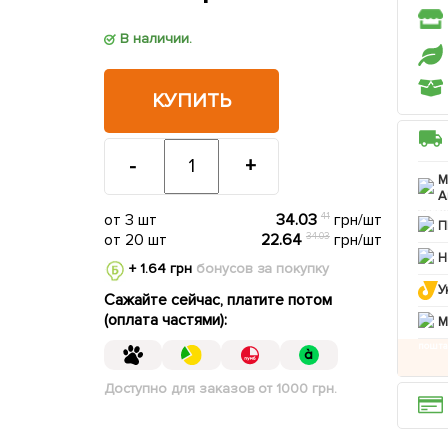
В наличии.
КУПИТЬ
-
+
М
А
от 3 шт
34.03
41
грн/шт
П
от 20 шт
22.64
34.03
грн/шт
Н
+ 1.64 грн
бонусов за покупку
У
Сажайте сейчас, платите потом
(оплата частями):
M
Доступно для заказов от 1000 грн.