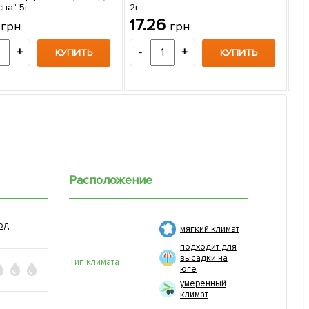
на" 5г
2г
Гол
6
17.26
грн
грн
(ар
же
1
+
-
+
КУПИТЬ
КУПИТЬ
-
Расположение
од
мягкий климат
подходит для
высадки на
Тип климата
юге
умеренный
климат