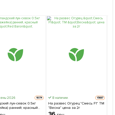
сень-2026
В наличии.
Быс
16174
15697
ский лук-севок 0.5кг
На развес Огурец "Смесь F1" ТМ
Том
ейка) ранний, красный
"Весна" цена за 2г
"Аг
ron"
36
2
грн
грн