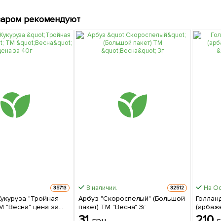
варом рекомендуют
В наличии.
На О
35713
32512
Кукуруза "Тройная
Арбуз "Скороспелый" (Большой
Голланд
М "Весна" цена за
пакет) ТМ "Весна" 3г
(арбаж
"Red Ba
31
210
грн