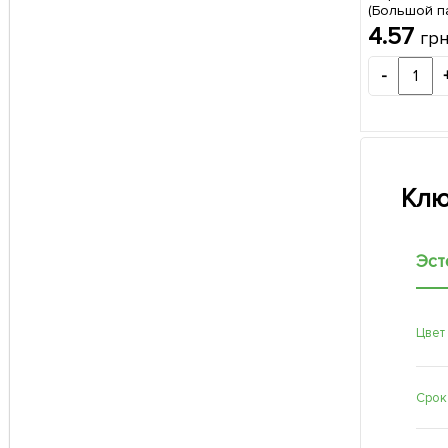
(Большой па
4.57
гр
-
Клю
Эст
Цвет
Срок