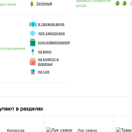
Уровень сложности

Зеленый
 растения
ухода
в свежем виде
для заморозки
консервирования
использования
на вино
на компот и
варенье
на сок
упают в разделах
Кукуруза
Лук севок