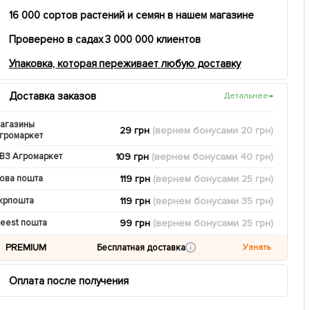
16 000 сортов растений и семян в нашем магазине
Проверено в садах 3 000 000 клиентов
Упаковка, которая переживает любую доставку
Доставка заказов
Детальнее
→
агазины
29 грн
(вернем
бонусами
20
грн)
громаркет
109 грн
(вернем
бонусами
40
грн)
ВЗ Агромаркет
119 грн
(вернем
бонусами
25
грн)
ова пошта
119 грн
(вернем
бонусами
35
грн)
крпошта
99 грн
(вернем
бонусами
25
грн)
eest пошта
PREMIUM
Бесплатная доставка
Узнать
Оплата после получения