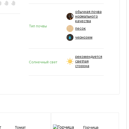
обычная почва
нормального
качества
Тип почвы
песок
чернозем
рекомендуется
светлая
Солнечный свет
сторона
Томат
Горчица