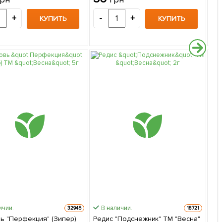
+
-
+
-
КУПИТЬ
КУПИТЬ
ичии.
В наличии.
32945
18721
ь "Перфекция" (Зипер)
Редис "Подснежник" ТМ "Весна"