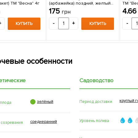
кет) ТМ "Весна" 4г
(арбажейка) поздний, желтый
ТМ "Вес
"Сеттон"
175
4.6
н
грн
+
-
+
-
КУПИТЬ
КУПИТЬ
чевые особенности
етические
Садоводство
круглый г

Период доставки
зелёный
 плода
Уровень полива
среднеранний
 созревания