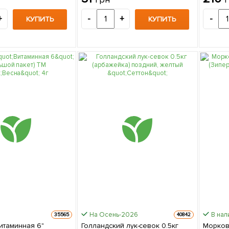
+
-
+
-
КУПИТЬ
КУПИТЬ
На Осень-2026
В нал
35565
40842
итаминная 6"
Голландский лук-севок 0.5кг
Морков