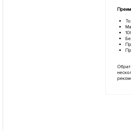
Преим
То
Ма
10
Бе
Пр
Пр
Обрат
неско
реком