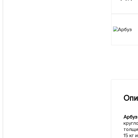
Опи
Арбуз
кругл
толщин
15 кг 