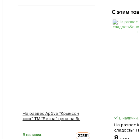
С этим то
На развес Арбуз "Крымсон
В наличии.
свит" ТМ "Весна" цена за 5г
На развес 
сладость" Т
В наличии.
40г
22381
8
грн