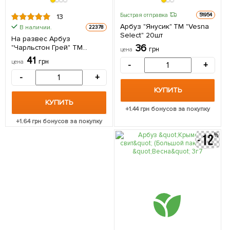
Быстрая отправка
51954
13
Арбуз "Янусик" ТМ "Vesna
В наличии.
22378
Select" 20шт
На развес Арбуз
36
"Чарльстон Грей" ТМ
грн
цена
"Весна" цена за 5г
41
грн
цена
-
+
-
+
КУПИТЬ
КУПИТЬ
+
1.44
грн бонусов за покупку
+
1.64
грн бонусов за покупку