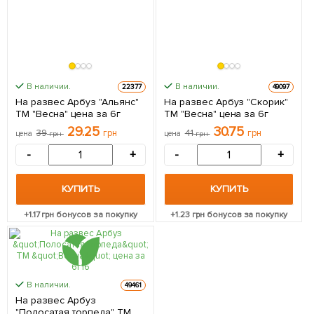
В наличии.
В наличии.
22377
49097
На развес Арбуз "Альянс"
На развес Арбуз "Скорик"
ТМ "Весна" цена за 6г
ТМ "Весна" цена за 6г
29.25
30.75
39
грн
41
грн
цена
грн
цена
грн
-
+
-
+
КУПИТЬ
КУПИТЬ
+
1.17
грн бонусов за покупку
+
1.23
грн бонусов за покупку
В наличии.
49461
На развес Арбуз
"Полосатая торпеда" ТМ