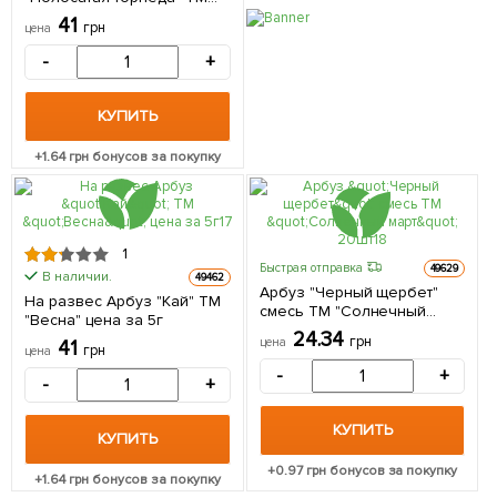
"Весна" цена за 6г
41
грн
цена
-
+
КУПИТЬ
+
1.64
грн бонусов за покупку
1
Быстрая отправка
49629
В наличии.
49462
Арбуз "Черный щербет"
На развес Арбуз "Кай" ТМ
смесь ТМ "Солнечный
"Весна" цена за 5г
март" 20шт
24.34
грн
цена
41
грн
цена
-
+
-
+
КУПИТЬ
КУПИТЬ
+
0.97
грн бонусов за покупку
+
1.64
грн бонусов за покупку