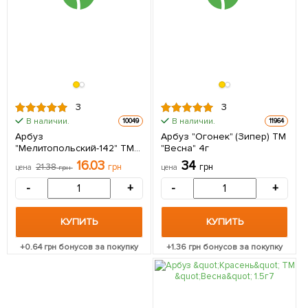
3
3
В наличии.
В наличии.
10049
11964
Арбуз
Арбуз "Огонек" (Зипер) ТМ
"Мелитопольский-142" ТМ
"Весна" 4г
"Весна" 1.5г
16.03
34
21.38
грн
грн
цена
грн
цена
-
+
-
+
КУПИТЬ
КУПИТЬ
+
0.64
грн бонусов за покупку
+
1.36
грн бонусов за покупку