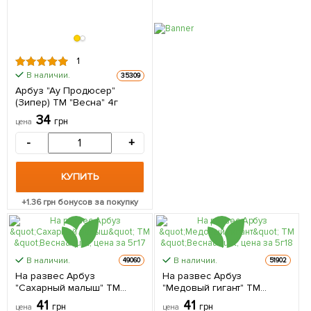
1
В наличии.
35309
Арбуз "Ау Продюсер"
(Зипер) ТМ "Весна" 4г
34
грн
цена
-
+
КУПИТЬ
+
1.36
грн бонусов за покупку
В наличии.
В наличии.
49060
51902
На развес Арбуз
На развес Арбуз
"Сахарный малыш" ТМ
"Медовый гигант" ТМ
"Весна" цена за 5г
"Весна" цена за 5г
41
41
грн
грн
цена
цена