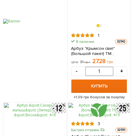
1
В наличии.
32542
Арбуз "Крымсон свит"
(Большой пакет) ТМ
"Весна" 3г
27.28
31
грн
цена
грн
-
+
КУПИТЬ
+
1.09
грн бонусов за покупку
3
Быстрая отправка
32551