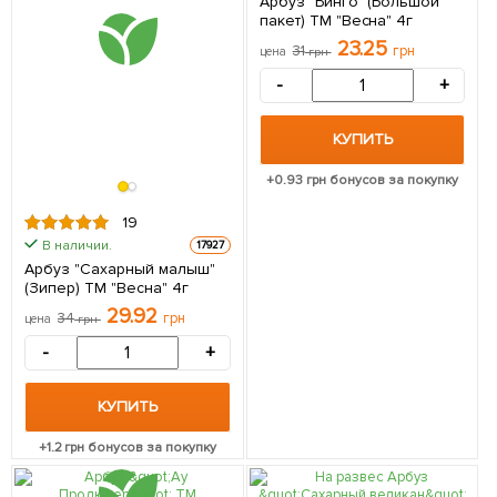
Арбуз "Бинго" (Большой
пакет) ТМ "Весна" 4г
23.25
31
грн
цена
грн
-
+
КУПИТЬ
+
0.93
грн бонусов за покупку
19
В наличии.
17927
Арбуз "Сахарный малыш"
(Зипер) ТМ "Весна" 4г
29.92
34
грн
цена
грн
-
+
КУПИТЬ
+
1.2
грн бонусов за покупку