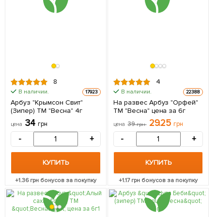
8
4
В наличии.
В наличии.
17923
22388
Арбуз "Крымсон Свит"
На развес Арбуз "Орфей"
(Зипер) ТМ "Весна" 4г
ТМ "Весна" цена за 6г
34
29.25
грн
39
грн
цена
цена
грн
-
+
-
+
КУПИТЬ
КУПИТЬ
+
1.36
грн бонусов за покупку
+
1.17
грн бонусов за покупку