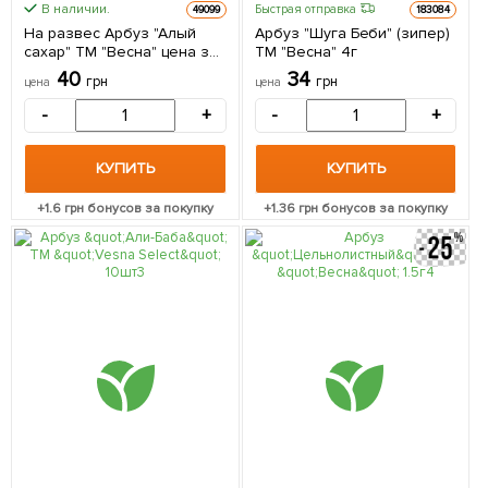
В наличии.
Быстрая отправка
49099
183084
На развес Арбуз "Алый
Арбуз "Шуга Беби" (зипер)
сахар" ТМ "Весна" цена за
ТМ "Весна" 4г
6г
40
34
грн
грн
цена
цена
-
+
-
+
КУПИТЬ
КУПИТЬ
+
1.6
грн бонусов за покупку
+
1.36
грн бонусов за покупку