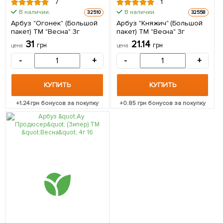
7
1
В наличии.
В наличии.
32510
32558
Арбуз "Огонек" (Большой
Арбуз "Княжич" (Большой
пакет) ТМ "Весна" 3г
пакет) ТМ "Весна" 3г
31
21.14
грн
грн
цена
цена
-
+
-
+
КУПИТЬ
КУПИТЬ
+
1.24
грн бонусов за покупку
+
0.85
грн бонусов за покупку