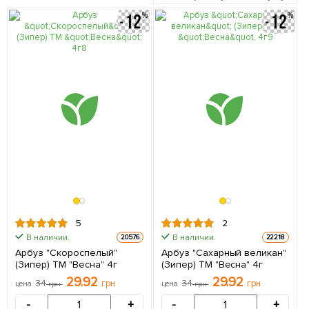
5
2
В наличии.
В наличии.
20576
22218
Арбуз "Скороспелый"
Арбуз "Сахарный великан"
(Зипер) ТМ "Весна" 4г
(Зипер) ТМ "Весна" 4г
29.92
29.92
34
грн
34
грн
цена
грн
цена
грн
-
+
-
+