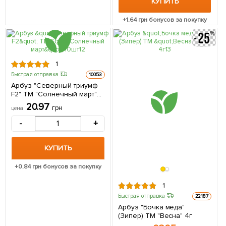
КУПИТЬ
+
1.64
грн бонусов за покупку
1
Быстрая отправка
10053
Арбуз "Северный триумф
F2" ТМ "Солнечный март"
10шт
20.97
грн
цена
-
+
КУПИТЬ
+
0.84
грн бонусов за покупку
1
Быстрая отправка
22187
Арбуз "Бочка меда"
(Зипер) ТМ "Весна" 4г