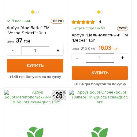
В наличии.
188710
4
Арбуз "Али-Баба" ТМ
Быстрая отправка
10037
"Vesna Select" 10шт
Арбуз "Цельнолистный" ТМ
37
"Весна" 1.5г
грн
цена
16.03
21.38
грн
цена
грн
-
+
-
+
КУПИТЬ
КУПИТЬ
+
1.48
грн бонусов за покупку
+
0.64
грн бонусов за покупку