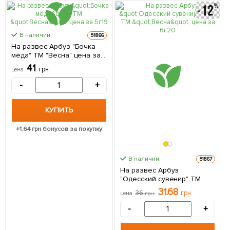
В наличии.
51866
На развес Арбуз "Бочка
мёда" ТМ "Весна" цена за
5г
41
грн
цена
-
+
КУПИТЬ
+
1.64
грн бонусов за покупку
В наличии.
51867
На развес Арбуз
"Одесский сувенир" ТМ
"Весна" цена за 6г
31.68
36
грн
цена
грн
-
+