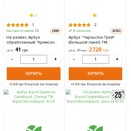
1
2
В наличии.
Быстрая отправка
24091
32532
На развес Арбуз
Арбуз "Чарльстон Грей"
обработанный "Кримсон
(Большой пакет) ТМ
Свит" ТМ "Весна" цена за
"Весна" 3г
41
27.28
грн
31
грн
цена
цена
грн
6г
-
+
-
+
КУПИТЬ
КУПИТЬ
+
1.64
грн бонусов за покупку
+
1.09
грн бонусов за покупку