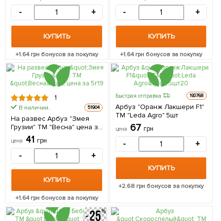
-
+
-
+
КУПИТЬ
КУПИТЬ
+
1.64
грн бонусов за покупку
+
1.64
грн бонусов за покупку
Быстрая отправка
190768
1
Арбуз "Оранж Лакшери F1"
В наличии.
51904
ТМ "Leda Agro" 5шт
На развес Арбуз "Змея
67
Грузии" ТМ "Весна" цена за
грн
цена
5г
41
грн
цена
-
+
-
+
КУПИТЬ
КУПИТЬ
+
2.68
грн бонусов за покупку
+
1.64
грн бонусов за покупку