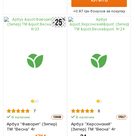
КУПИТЬ
+
0.87
грн бонусов за покупку
7
8
В наличии.
В наличии.
13868
17937
Арбуз "Фаворит" (Зипер)
Арбуз "Херсонский"
ТМ "Весна" 4г
(Зипер) ТМ "Весна" 4г