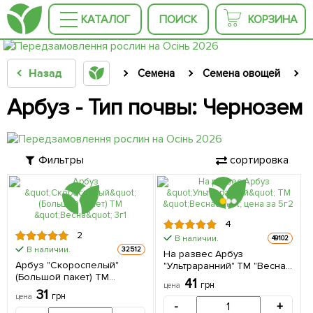
КАТАЛОГ
ПОИСК
КОРЗИНА
Назад
Семена
Семена овощей
Арбуз - Тип почвы: Чернозем
Фильтры
сортировка
4
2
В наличии.
49102
В наличии.
32512
На развес Арбуз
Арбуз "Скороспелый"
"Ультраранний" ТМ "Весна"
(Большой пакет) ТМ
цена за 5г
41
грн
цена
"Весна" 3г
31
грн
цена
-
+