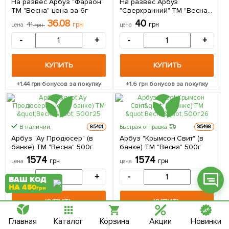
На развес Арбуз "Фараон"
На развес Арбуз
ТМ "Весна" цена за 6г
"Сверхранний" ТМ "Весна"
цена за 6г
36.08
40
41
грн
грн
цена
грн
цена
-
+
-
+
Фейсбук
КУПИТЬ
КУПИТЬ
Телеграм
+
1.44
грн бонусов за покупку
+
1.6
грн бонусов за покупку
Вайбер
Інстаграм
В наличии.
Быстрая отправка
85401
85498
Онлайн чат
Арбуз "Ау Продюсер" (в
Арбуз "Крымсон Свит" (в
банке) ТМ "Весна" 500г
банке) ТМ "Весна" 500г
1574
1574
грн
грн
цена
цена
-
+
-
+
ВАШ КОД
НА 450
грн
КУПИТЬ
КУПИТЬ
Главная
Каталог
Корзина
Акции
Новинки
+
62.96
грн бонусов за покупку
+
62.96
грн бонусов за покупку