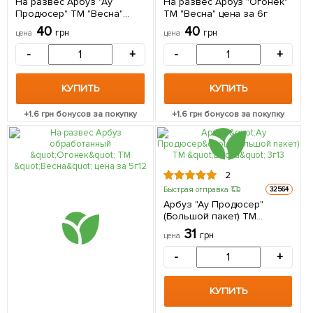
На развес Арбуз "Ау
На развес Арбуз "Огонек"
Продюсер" ТМ "Весна"
ТМ "Весна" цена за 6г
цена за 5г
40
40
грн
грн
цена
цена
-
+
-
+
КУПИТЬ
КУПИТЬ
+
1.6
грн бонусов за покупку
+
1.6
грн бонусов за покупку
2
Быстрая отправка
32564
Арбуз "Ау Продюсер"
(Большой пакет) ТМ
"Весна" 3г
31
грн
цена
-
+
КУПИТЬ