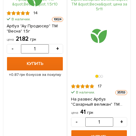
14
В наличии.
10024
Арбуз "Ау Продюсер" ТМ
"Весна" 1.5г
21.82
грн
цена
-
+
КУПИТЬ
+
0.87
грн бонусов за покупку
17
В наличии.
35703
На развес Арбуз
"Сахарный великан" ТМ
"Весна" цена за 5г
41
грн
цена
-
+