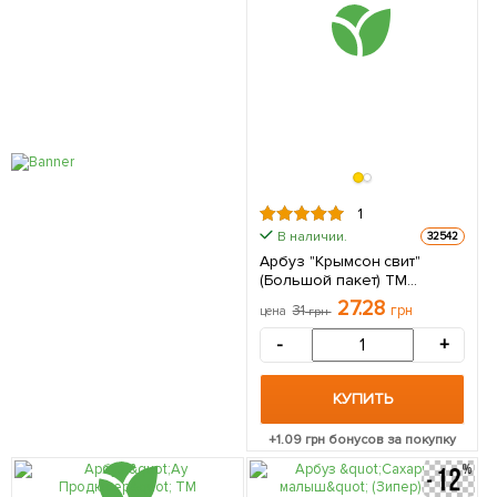
1
В наличии.
32542
Арбуз "Крымсон свит"
(Большой пакет) ТМ
"Весна" 3г
27.28
31
грн
цена
грн
-
+
КУПИТЬ
+
1.09
грн бонусов за покупку