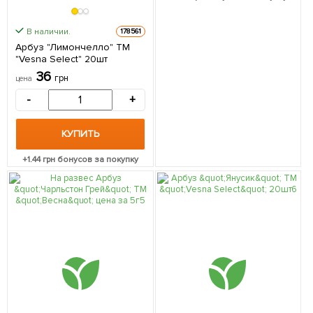
В наличии.
178561
Арбуз "Лимончелло" ТМ
"Vesna Select" 20шт
36
грн
цена
-
+
КУПИТЬ
+
1.44
грн бонусов за покупку