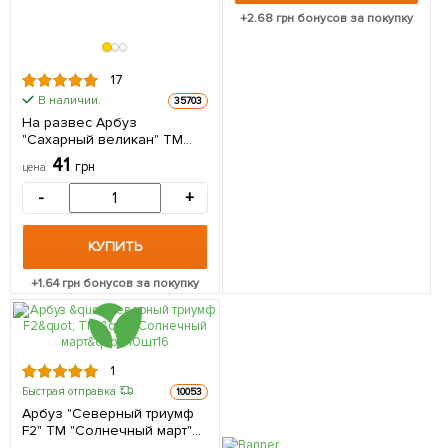
+
2.68
грн бонусов за покупку
17
В наличии.
35703
На развес Арбуз
"Сахарный великан" ТМ
"Весна" цена за 5г
41
грн
цена
-
+
КУПИТЬ
+
1.64
грн бонусов за покупку
1
Быстрая отправка
10053
Арбуз "Северный триумф
F2" ТМ "Солнечный март"
10шт