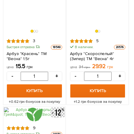
3
5
В наличии.
Быстрая отправка
18549
20576
Арбуз "Красень" ТМ
Арбуз "Скороспелый"
"Весна" 1.5г
(Зипер) ТМ "Весна" 4г
15.5
29.92
грн
34
грн
цена
цена
грн
-
+
-
+
КУПИТЬ
КУПИТЬ
+
0.62
грн бонусов за покупку
+
1.2
грн бонусов за покупку
9