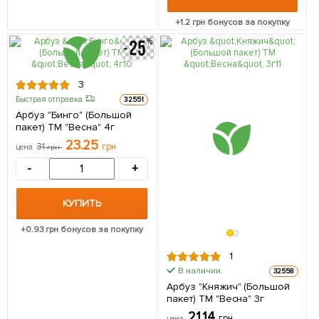
+
1.2
грн бонусов за покупку
3
Быстрая отправка
32551
Арбуз "Бинго" (Большой
пакет) ТМ "Весна" 4г
23.25
31
грн
цена
грн
-
+
КУПИТЬ
+
0.93
грн бонусов за покупку
1
В наличии.
32558
Арбуз "Княжич" (Большой
пакет) ТМ "Весна" 3г
21.14
грн
цена