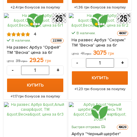
+
2.4
грн бонусов за покупку
+
1.36
грн бонусов за покупку
В наличии.
49097
4
На развес Арбуз "Скорик"
В наличии.
22388
ТМ "Весна" цена за 6г
На развес Арбуз "Орфей"
30.75
ТМ "Весна" цена за 6г
41
грн
цена
грн
29.25
39
грн
цена
грн
-
+
-
+
КУПИТЬ
КУПИТЬ
+
1.23
грн бонусов за покупку
+
1.17
грн бонусов за покупку
Быстрая отправка
49629
Арбуз "Черный щербет"