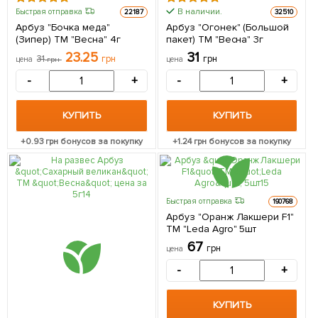
В наличии.
Быстрая отправка
22187
32510
Арбуз "Бочка меда"
Арбуз "Огонек" (Большой
(Зипер) ТМ "Весна" 4г
пакет) ТМ "Весна" 3г
23.25
31
31
грн
грн
цена
грн
цена
-
+
-
+
КУПИТЬ
КУПИТЬ
+
0.93
грн бонусов за покупку
+
1.24
грн бонусов за покупку
Быстрая отправка
190768
Арбуз "Оранж Лакшери F1"
ТМ "Leda Agro" 5шт
67
грн
цена
-
+
КУПИТЬ