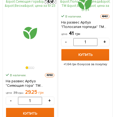
В наличии.
49461
На развес Арбуз
"Полосатая торпеда" ТМ
"Весна" цена за 6г
41
грн
цена
-
+
КУПИТЬ
+
1.64
грн бонусов за покупку
В наличии.
49160
На развес Арбуз
"Сияющая гора" ТМ
"Весна" цена за 6г
29.25
39
грн
цена
грн
-
+
КУПИТЬ