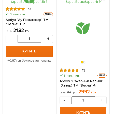
14
В наличии.
10024
Арбуз "Ау Продюсер" ТМ
"Весна" 1.5г
21.82
грн
цена
-
+
КУПИТЬ
+
0.87
грн бонусов за покупку
19
В наличии.
17927
Арбуз "Сахарный малыш"
(Зипер) ТМ "Весна" 4г
29.92
34
грн
цена
грн
-
+
КУПИТЬ