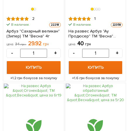
2
1
В наличии.
В наличии.
22218
22359
Арбуз "Сахарный великан"
На развес Арбуз "Ау
(Зипер) ТМ "Весна" 4г
Продюсер" ТМ "Весна"
цена за 5г
29.92
40
34
грн
грн
цена
грн
цена
-
+
-
+
КУПИТЬ
КУПИТЬ
+
1.2
грн бонусов за покупку
+
1.6
грн бонусов за покупку