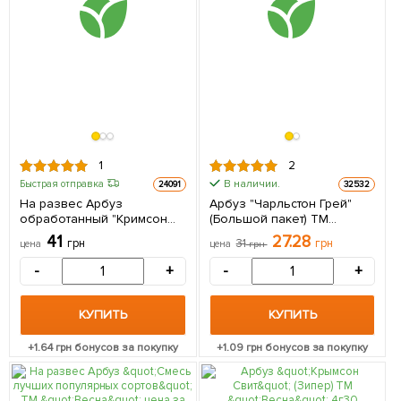
1
2
В наличии.
Быстрая отправка
24091
32532
На развес Арбуз
Арбуз "Чарльстон Грей"
обработанный "Кримсон
(Большой пакет) ТМ
Свит" ТМ "Весна" цена за
"Весна" 3г
41
27.28
грн
31
грн
цена
цена
грн
6г
-
+
-
+
КУПИТЬ
КУПИТЬ
+
1.64
грн бонусов за покупку
+
1.09
грн бонусов за покупку