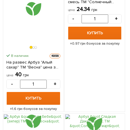
смесь ТМ "Солнечный
март" 20шт
24.34
грн
цена
-
+
КУПИТЬ
+
0.97
грн бонусов за покупку
В наличии.
49099
На развес Арбуз "Алый
сахар" ТМ "Весна" цена за
6г
40
грн
цена
-
+
КУПИТЬ
+
1.6
грн бонусов за покупку