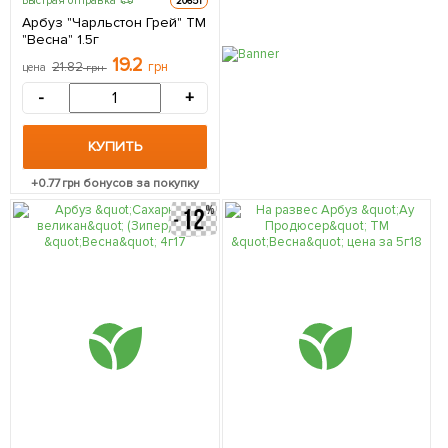
Быстрая отправка
20651
Арбуз "Чарльстон Грей" ТМ
"Весна" 1.5г
19.2
21.82
грн
цена
грн
-
+
КУПИТЬ
+
0.77
грн бонусов за покупку