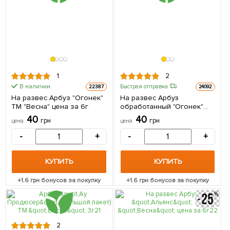
1
2
В наличии.
Быстрая отправка
22387
24092
На развес Арбуз "Огонек"
На развес Арбуз
ТМ "Весна" цена за 6г
обработанный "Огонек"
ТМ "Весна" цена за 5г
40
40
грн
грн
цена
цена
-
+
-
+
КУПИТЬ
КУПИТЬ
+
1.6
грн бонусов за покупку
+
1.6
грн бонусов за покупку
2