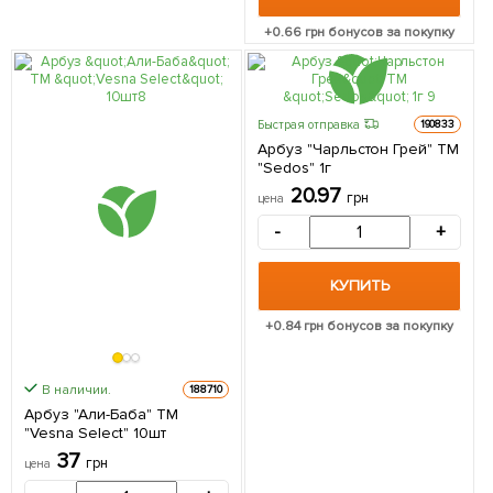
+
0.66
грн бонусов за покупку
Быстрая отправка
190833
Арбуз "Чарльстон Грей" ТМ
"Sedos" 1г
20.97
грн
цена
-
+
КУПИТЬ
+
0.84
грн бонусов за покупку
В наличии.
188710
Арбуз "Али-Баба" ТМ
"Vesna Select" 10шт
37
грн
цена