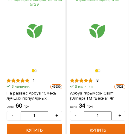
1
8
В наличии.
В наличии.
45530
17923
На развес Арбуз "Смесь
Арбуз "Крымсон Свит"
лучших популярных
(Зипер) ТМ "Весна" 4г
сортов" ТМ "Весна" цена за
60
34
грн
грн
цена
цена
5г
-
+
-
+
КУПИТЬ
КУПИТЬ