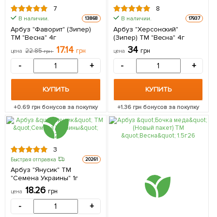
7
8
В наличии.
В наличии.
13868
17937
Арбуз "Фаворит" (Зипер)
Арбуз "Херсонский"
ТМ "Весна" 4г
(Зипер) ТМ "Весна" 4г
17.14
34
22.85
грн
грн
цена
грн
цена
-
+
-
+
КУПИТЬ
КУПИТЬ
+
0.69
грн бонусов за покупку
+
1.36
грн бонусов за покупку
3
Быстрая отправка
20261
Арбуз "Янусик" ТМ
"Семена Украины" 1г
18.26
грн
цена
-
+