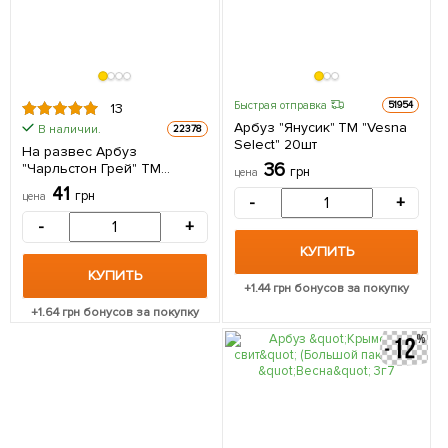
Быстрая отправка
51954
13
Арбуз "Янусик" ТМ "Vesna
В наличии.
22378
Select" 20шт
На развес Арбуз
36
"Чарльстон Грей" ТМ
грн
цена
"Весна" цена за 5г
41
грн
цена
-
+
-
+
КУПИТЬ
КУПИТЬ
+
1.44
грн бонусов за покупку
+
1.64
грн бонусов за покупку