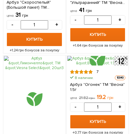
Арбуз "Скороспелый"
"Ультраранний" ТМ "Весна"
(Большой пакет) ТМ
цена за 5г
41
грн
цена
"Весна" 3г
31
грн
цена
-
+
-
+
КУПИТЬ
КУПИТЬ
+
1.64
грн бонусов за покупку
+
1.24
грн бонусов за покупку
7
В наличии.
10040
Арбуз "Огонек" ТМ "Весна"
1.5г
19.2
21.82
грн
цена
грн
-
+
КУПИТЬ
+
0.77
грн бонусов за покупку