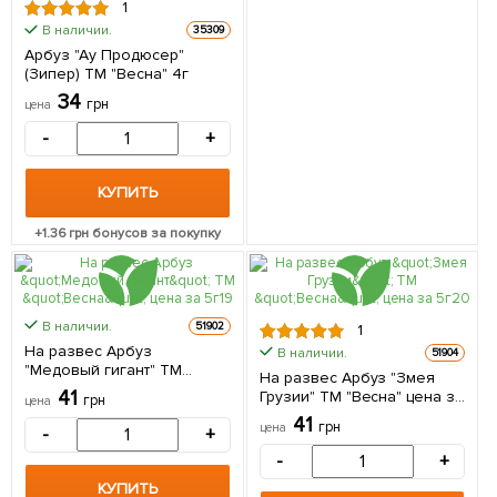
1
В наличии.
35309
Арбуз "Ау Продюсер"
(Зипер) ТМ "Весна" 4г
34
грн
цена
-
+
КУПИТЬ
+
1.36
грн бонусов за покупку
В наличии.
51902
1
На развес Арбуз
В наличии.
51904
"Медовый гигант" ТМ
На развес Арбуз "Змея
"Весна" цена за 5г
41
Грузии" ТМ "Весна" цена за
грн
цена
5г
41
грн
цена
-
+
-
+
КУПИТЬ