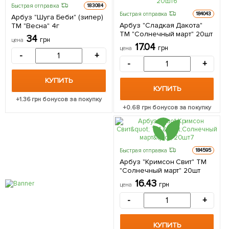
Быстрая отправка
183084
Быстрая отправка
184043
Арбуз "Шуга Беби" (зипер)
Арбуз "Сладкая Дакота"
ТМ "Весна" 4г
ТМ "Солнечный март" 20шт
34
грн
цена
17.04
грн
цена
-
+
-
+
КУПИТЬ
КУПИТЬ
+
1.36
грн бонусов за покупку
+
0.68
грн бонусов за покупку
Быстрая отправка
184595
Арбуз "Кримсон Свит" ТМ
"Солнечный март" 20шт
16.43
грн
цена
-
+
КУПИТЬ