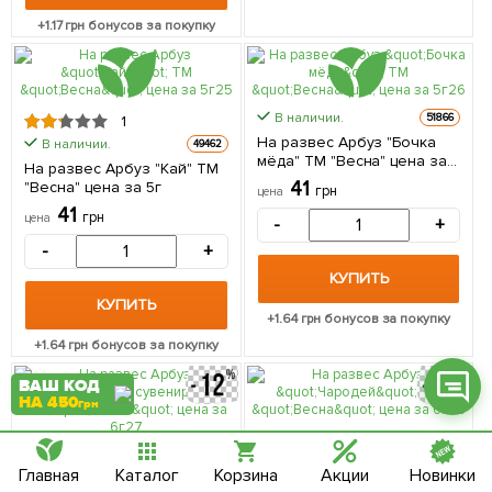
+
1.17
грн бонусов за покупку
В наличии.
51866
1
Фейсбук
На развес Арбуз "Бочка
В наличии.
49462
мёда" ТМ "Весна" цена за
Телеграм
На развес Арбуз "Кай" ТМ
5г
41
"Весна" цена за 5г
грн
цена
Вайбер
41
грн
цена
-
+
-
+
Інстаграм
КУПИТЬ
Онлайн чат
КУПИТЬ
+
1.64
грн бонусов за покупку
+
1.64
грн бонусов за покупку
ВАШ КОД
НА 450
грн
Главная
Каталог
Корзина
Акции
Новинки