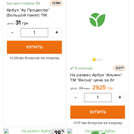
Быстрая отправка
32564
Арбуз "Ау Продюсер"
(Большой пакет) ТМ
"Весна" 3г
31
грн
цена
-
+
КУПИТЬ
+
1.24
грн бонусов за покупку
В наличии.
22377
На развес Арбуз "Альянс"
ТМ "Весна" цена за 6г
29.25
39
грн
цена
грн
-
+
КУПИТЬ
+
1.17
грн бонусов за покупку