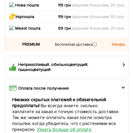
Нова пошта
119 грн
(вернем
бонусами
25
грн)
Укрпошта
119 грн
(вернем
бонусами
35
грн)
Meest пошта
99 грн
(вернем
бонусами
25
грн)
PREMIUM
Узнать
Бесплатная доставка
Неприхотливый, обильноцветущий,
пышноцветущий
Оплата после получения
Никаких скрытых платежей и обязательной
предоплаты!
Вы всегда знаете, сколько
заплатите за заказ и точную стоимость доставки.
Так же, можете оплатить заказ после осмотра
посылки, когда убедитесь, что с растениями все
прекрасно.
Узнать больше об оплате