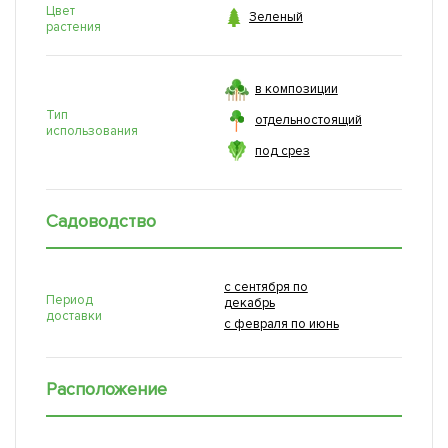
Цвет

Зеленый
растения
в композиции
Тип
отдельностоящий
использования
под срез
Садоводство
с сентября по
Период
декабрь
доставки
с февраля по июнь
Расположение