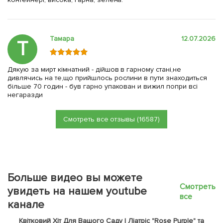
Тамара
12.07.2026
Т
Дякую за мирт кімнатний - дійшов в гарному стані,не
дивлячись на те,що прийшлось рослини в пути знаходиться
більше 70 годин - був гарно упакован и вижил попри всі
негаразди
Смотреть все отзывы (16587)
Больше видео вы можете
Смотреть
увидеть на нашем youtube
все
канале
Квітковий Хіт Для Вашого Саду | Ліатріс "Rose Purple" та