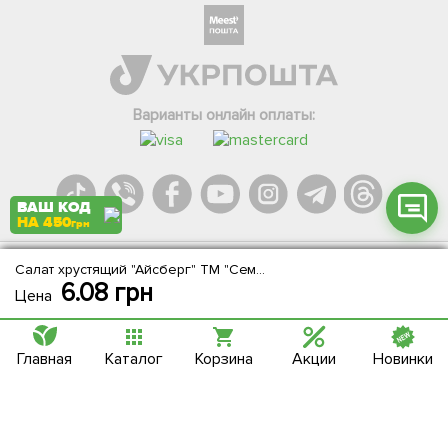
Телеграм
Вайбер
Інстаграм
Варианты онлайн оплаты:
Онлайн чат
ВАШ КОД
НА 450
грн
Салат хрустящий "Айсберг" ТМ "Семена Украины" 1г
Agromarket.Copyright © 2013-2026. Все права защищены
6.08
грн
Цена
Главная
Каталог
Корзина
Акции
Новинки