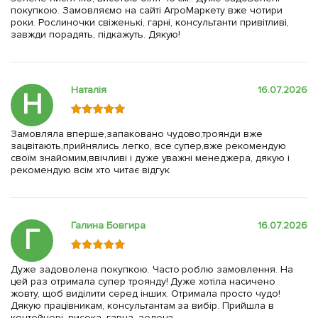
покупкою. Замовляємо на сайті АгроМаркету вже чотири
роки. Рослиночки свіженькі, гарні, консультанти привітливі,
завжди порадять, підкажуть. Дякую!
Наталія
16.07.2026
Н
Замовляла вперше,запаковано чудово,троянди вже
зацвітають,прийнялись легко, все супер,вже рекомендую
своїм знайомим,ввічливі і дуже уважні менеджера, дякую і
рекомендую всім хто читає відгук
Галина Бовгира
16.07.2026
Г
Дуже задоволена покупкою. Часто роблю замовлення. На
цей раз отримала супер троянду! Дуже хотіла насичено
жовту, щоб виділити серед інших. Отримала просто чудо!
Дякую працівникам, консультантам за вибір. Прийшла в
контейнері, висока, гарна, зелена.