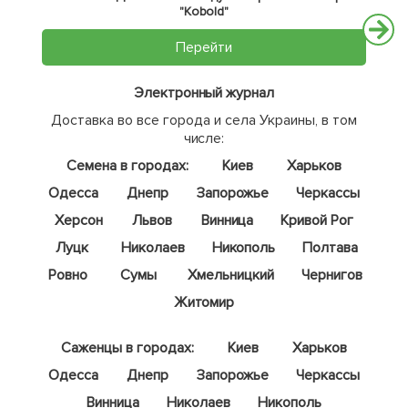
"Kobold"
Перейти
Электронный журнал
Доставка во все города и села Украины, в том
числе:
Семена в городах:
Киев
Харьков
Одесса
Днепр
Запорожье
Черкассы
Херсон
Львов
Винница
Кривой Рог
Луцк
Николаев
Никополь
Полтава
Ровно
Сумы
Хмельницкий
Чернигов
Житомир
Саженцы в городах:
Киев
Харьков
Одесса
Днепр
Запорожье
Черкассы
Винница
Николаев
Никополь