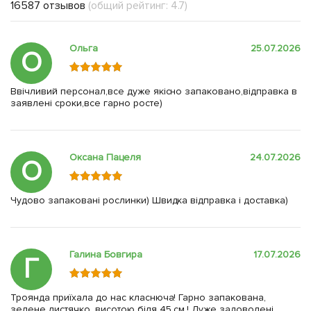
16587 отзывов
(общий рейтинг: 4.7)
Ольга
25.07.2026
О
Ввічливий персонал,все дуже якісно запаковано,відправка в
заявлені сроки,все гарно росте)
Оксана Пацеля
24.07.2026
О
Чудово запаковані рослинки) Швидка відправка і доставка)
Галина Бовгира
17.07.2026
Г
Троянда приїхала до нас класнюча! Гарно запакована,
зелене листячко, висотою біля 45 см.! Дуже задоволені