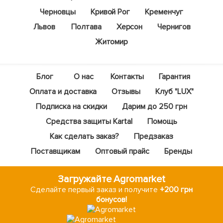
Черновцы
Кривой Рог
Кременчуг
Львов
Полтава
Херсон
Чернигов
Житомир
Блог
О нас
Контакты
Гарантия
Оплата и доставка
Отзывы
Клуб "LUX"
Подписка на скидки
Дарим до 250 грн
Средства защиты Kartal
Помощь
Как сделать заказ?
Предзаказ
Поставщикам
Оптовый прайс
Бренды
Загружайте Agromarket
Сделайте первый заказ и получите
+200 грн
бонусов!