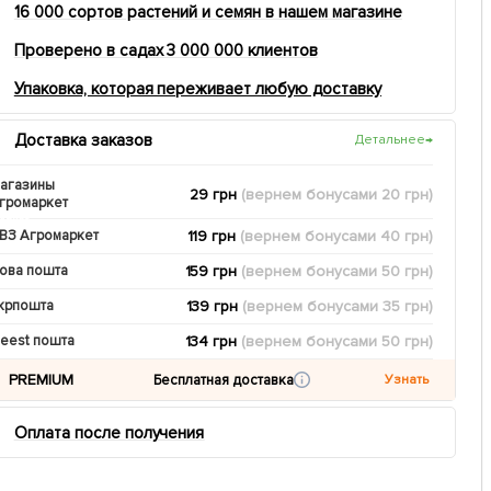
16 000 сортов растений и семян в нашем магазине
Проверено в садах 3 000 000 клиентов
Упаковка, которая переживает любую доставку
Доставка заказов
Детальнее
→
агазины
29 грн
(вернем
бонусами
20
грн)
громаркет
119 грн
(вернем
бонусами
40
грн)
ВЗ Агромаркет
159 грн
(вернем
бонусами
50
грн)
ова пошта
139 грн
(вернем
бонусами
35
грн)
крпошта
134 грн
(вернем
бонусами
50
грн)
eest пошта
PREMIUM
Бесплатная доставка
Узнать
Оплата после получения