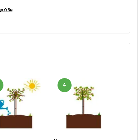
до 0.3м
4