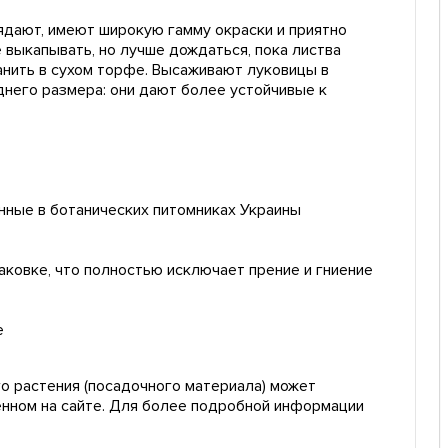
вядают, имеют широкую гамму окраски и приятно
е выкапывать, но лучше дождаться, пока листва
анить в сухом торфе. Высаживают луковицы в
днего размера: они дают более устойчивые к
нные в ботанических питомниках Украины
ковке, что полностью исключает прение и гниение
е
о растения (посадочного материала) может
енном на сайте. Для более подробной информации