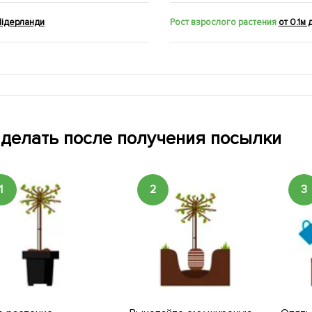
Нідерланди
Рост взрослого растения
от 0.1м 
 делать после получения посылки
1
2
3