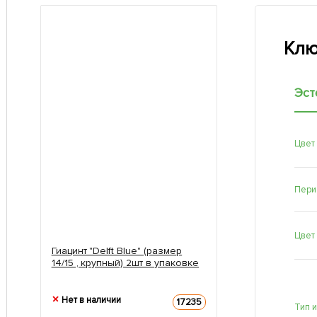
Клю
Эст
Цвет
Пери
Цвет
Гиацинт "Delft Blue" (размер
14/15 , крупный) 2шт в упаковке
Нет в наличии
17235
Тип 