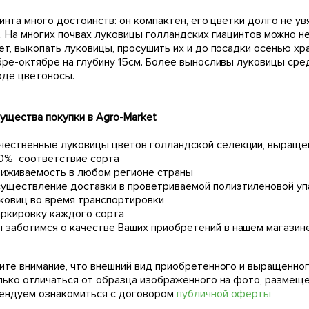
инта много достоинств: он компактен, его цветки долго не у
. На многих почвах луковицы голландских гиацинтов можно н
ет, выкопать луковицы, просушить их и до посадки осенью хр
бре-октябре на глубину 15см. Более выносливы луковицы сре
оде цветоносы.
ущества покупки в Agro-Market
чественные луковицы цветов голландской селекции, выраще
0% соответствие сорта
иживаемость в любом регионе страны
уществление доставки в проветриваемой полиэтиленовой упа
ковиц во время транспортировки
ркировку каждого сорта
 заботимся о качестве Ваших приобретений в нашем магазин
ите внимание, что внешний вид приобретенного и выращенног
лько отличаться от образца изображенного на фото, размещ
ендуем ознакомиться с договором
публичной оферты