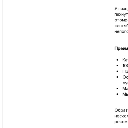
У гиац
пахнут
отомр
сентя
непог
Преим
Ка
10
Пр
Ос
лу
Ма
Мы
Обрат
неско
реком