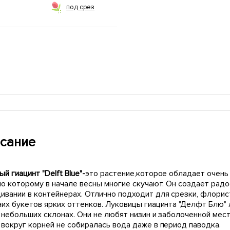
под срез
сание
й гиацинт "Delft Blue"-
это растение,которое обладает очен
по которому в начале весны многие скучают. Он создает радо
ивании в контейнерах. Отлично подходит для срезки, флорис
них букетов ярких оттенков. Луковицы гиацинта "Делфт Блю"
а небольших склонах. Они не любят низин и заболоченной мес
 вокруг корней не собиралась вода даже в период паводка.