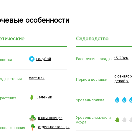
чевые особенности
етические
Садоводство
15-20см

Расстояние посадки
голубой
 цветка
с сентябр
март-май
од цветения
Период доставки
декабрь

Зеленый
 растения
Уровень полива
Уровень сложности
в композиции
ухода
отдельностоящий
использования