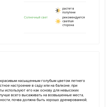
растет в
полутени
Солнечный свет
рекомендуется
светлая
сторона
ь красивым насыщенным голубым цветом летнего
стное настроение в саду или на балконе, при
ты используют его как основу для невысоких
 лучше всего высаживать на возвышенные места,
тности, почва должна быть хорошо дренированной,