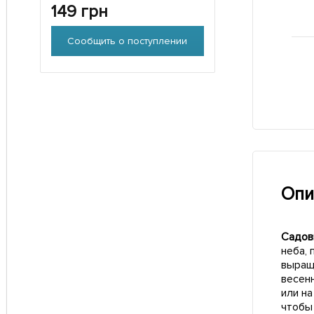
149
грн
Сообщить о поступлении
Опи
Садовы
неба, 
выращ
весен
или н
чтобы