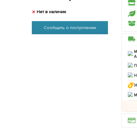
Нет в наличии
Сообщить о поступлении
М
А
П
Н
У
M