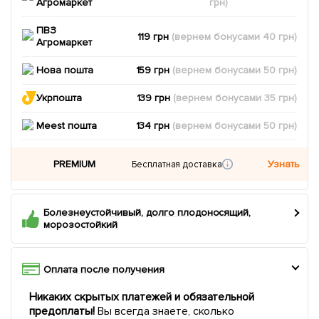
Агромаркет
грн)
ПВЗ
119 грн
(вернем
бонусами
40
грн)
Агромаркет
Нова пошта
159 грн
(вернем
бонусами
50
грн)
Укрпошта
139 грн
(вернем
бонусами
35
грн)
Meest пошта
134 грн
(вернем
бонусами
50
грн)
PREMIUM
Узнать
Бесплатная доставка
Болезнеустойчивый, долго плодоносящий,
морозостойкий
Оплата после получения
Никаких скрытых платежей и обязательной
предоплаты!
Вы всегда знаете, сколько