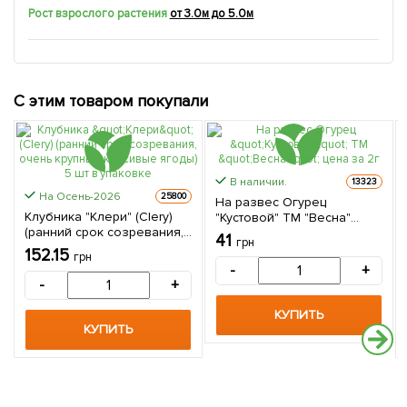
Рост взрослого растения
от 3.0м до 5.0м
С этим товаром покупали
В наличии.
13323
На Осень-2026
25800
На развес Огурец
Клубника "Клери" (Clery)
"Кустовой" ТМ "Весна"
(ранний срок созревания,
цена за 2г
41
грн
очень крупные красивые
152.15
грн
ягоды) 5 шт в упаковке
-
+
-
+
КУПИТЬ
КУПИТЬ