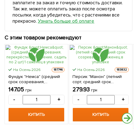
заплатите за заказ и точную стоимость доставки.
Так же, можете оплатить заказ после осмотра
посылки, когда убедитесь, что с растениями все
прекрасно.
Узнать больше об оплате
С этим товаром рекомендуют
На Осень-2026
На Осень-2026
187746
183832
Фундук "Немса" (средний
Персик "Манон" (летний
срок созревания,
сорт, средний срок
перекрёстное опыление,
созревания) 1 саженец в
147.05
279.93
грн
грн
садить по 2 шт) 1 саженец в
упаковке
упаковке
-
+
-
+
КУПИТЬ
КУПИТЬ