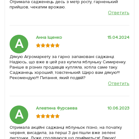
Отримала садженець десь з метр росту, гарненький
прийшов, чекатим врожаю.
Ответить
Анна Іщенко
15.04.2024
А
Дякую Агромаркету за гарно запаковані саджанці.
Надіюсь, що вже в цей раз купила яблуньку Симиренку.
Раніше в різних продавців купляла, хотіла саме таку.
Саджанець хороший, товстенький. Щиро вам дякую!!!
Рекомендую!!! Питання, який подвій?
Ответить
Алевтина Фурсаева
10.06.2023
А
Отримала акційні саджанці яблуньок пізно, на початку
червня, висадила, за перші 3 дні пішли вже зелені
листочки. Дуже сподіваюся що прийметься! Дякую!