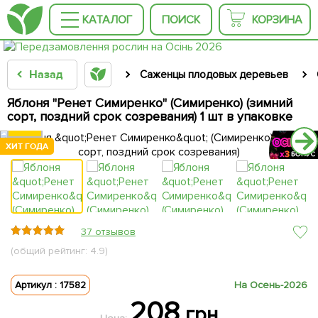
КАТАЛОГ
ПОИСК
КОРЗИНА
Назад
Саженцы плодовых деревьев
Яблоня "Ренет Симиренко" (Симиренко) (зимний
сорт, поздний срок созревания) 1 шт в упаковке
ХИТ ГОДА
ХИТ ГОДА
ХИТ ГОДА
ХИТ ГОДА
ХИТ ГОДА
ХИТ ГОДА
37 отзывов
(общий рейтинг: 4.9)
Артикул : 17582
На Осень-2026
208
грн