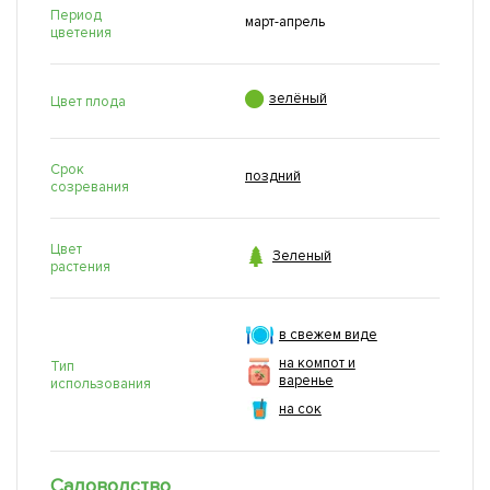
Период
март-апрель
цветения

зелёный
Цвет плода
Срок
поздний
созревания
Цвет

Зеленый
растения
в свежем виде
на компот и
Тип
варенье
использования
на сок
Садоводство