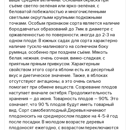
выше средней величины. Основная окраска при
съёме светло-зелёная или ярко-зелёная, с
беловатой побежалостью и многочисленными
светлыми округлыми крупными подкожными
точками. Особым признаком сорта является наличие
бородавчатых образований до 7мм. в диаметре с
оржавленностью по поверхности, иногда до 2-3 на
одном плоде. В южных садах для сорта характерно
наличие тускло-малинового на солнечном боку
румянца, особенно при позднем съёме. Мякоть
белая, нежная, очень сочная, винно-сладкая, с
приятным пряным привкусом. Характерным
свойством этого сорта яблони есть их десертный
вкус и диетическое значение. Также, в яблоках
отсутствуют антационы, а это очень сильно
помогает при обмене веществ. Созревание плодов
наступает вначале октября. Продолжительность
хранения – до июня. Товарность плодов – 90%. Это
означает, что 90 % плодов будут иметь товарный
вид. Сорт самобезплодный.Деревья начинают
плодоносить на среднерослом подвое на 4-5-й год
после посадки. В молодом возрасте деревья
плодоносят ежегодно, с возрастом переключаются