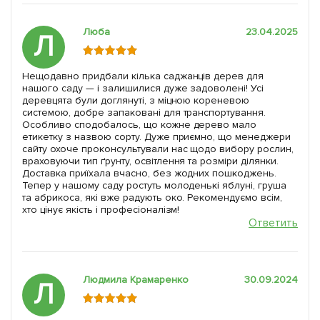
Люба
23.04.2025
Л
Нещодавно придбали кілька саджанців дерев для
нашого саду — і залишилися дуже задоволені! Усі
деревцята були доглянуті, з міцною кореневою
системою, добре запаковані для транспортування.
Особливо сподобалось, що кожне дерево мало
етикетку з назвою сорту. Дуже приємно, що менеджери
сайту охоче проконсультували нас щодо вибору рослин,
враховуючи тип ґрунту, освітлення та розміри ділянки.
Доставка приїхала вчасно, без жодних пошкоджень.
Тепер у нашому саду ростуть молоденькі яблуні, груша
та абрикоса, які вже радують око. Рекомендуємо всім,
хто цінує якість і професіоналізм!
Ответить
Людмила Крамаренко
30.09.2024
Л