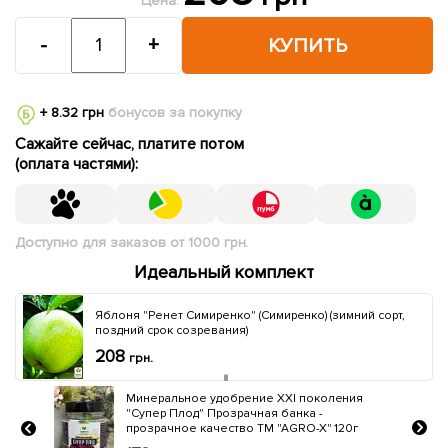
Цена:
-
+
КУПИТЬ
+ 8.32 грн
бонусов за покупку
Сажайте сейчас, платите потом
(оплата частями):
Доступно для заказов от 1000 грн.
Идеальный комплект
Яблоня "Ренет Симиренко" (Симиренко) (зимний сорт,
поздний срок созревания)
208
грн.
ия
Био катализатор роста "КОРНЕВИН АГР"
Лимитированная серия ТМ "AGRO-X" 120г
г
261