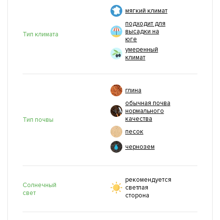
мягкий климат
подходит для
высадки на
Тип климата
юге
умеренный
климат
глина
обычная почва
нормального
качества
Тип почвы
песок
чернозем
рекомендуется
Солнечный
светлая
свет
сторона