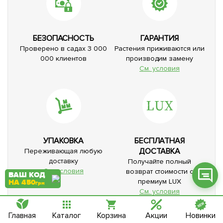
БЕЗОПАСНОСТЬ
ГАРАНТИЯ
Проверено в садах 3 000
Растения приживаются или
Фейсбук
000 клиентов
производим замену
См. условия
Телеграм
Вайбер
Інстаграм
Онлайн чат
УПАКОВКА
БЕСПЛАТНАЯ
ДОСТАВКА
Переживающая любую
доставку
Получайте полный
См. условия
возврат стоимости с
ВАШ КОД
премиум LUX
НА 450
грн
См. условия
Главная
Каталог
Корзина
Акции
Новинки