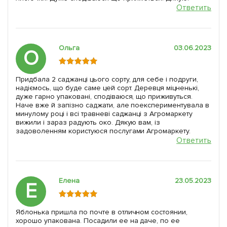
Ответить
Ольга
03.06.2023
О
Придбала 2 саджанці цього сорту, для себе і подруги,
надіємось, що буде саме цей сорт. Деревця міцненькі,
дуже гарно упаковані, сподіваюся, що приживуться.
Наче вже й запізно саджати, але поекспериментувала в
минулому році і всі травневі саджанці з Агромаркету
вижили і зараз радують око. Дякую вам, із
задоволенням користуюся послугами Агромаркету.
Ответить
Елена
23.05.2023
Е
Яблонька пришла по почте в отличном состоянии,
хорошо упакована. Посадили ее на даче, по ее