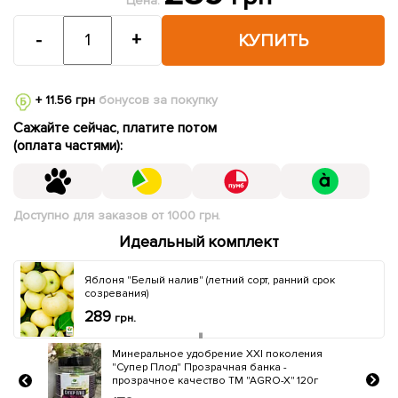
Цена:
-
+
КУПИТЬ
+ 11.56 грн
бонусов за покупку
Сажайте сейчас, платите потом
(оплата частями):
Доступно для заказов от 1000 грн.
Идеальный комплект
Яблоня "Белый налив" (летний сорт, ранний срок
созревания)
289
грн.
ия
Био катализатор роста "КОРНЕВИН АГР"
Лимитированная серия ТМ "AGRO-X" 120г
г
261