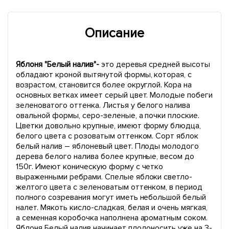
Описание
Яблоня "Белый налив"-
это деревья средней высоты
обладают кроной вытянутой формы, которая, с
возрастом, становится более округлой. Кора на
основных ветках имеет серый цвет. Молодые побеги
зеленоватого оттенка. Листья у белого налива
овальной формы, серо-зеленые, а почки плоские.
Цветки довольно крупные, имеют форму блюдца,
белого цвета с розоватым оттенком. Сорт яблок
белый налив – яблоневый цвет. Плоды молодого
дерева белого налива более крупные, весом до
150г. Имеют коническую форму с четко
выраженными ребрами. Спелые яблоки светло-
желтого цвета с зеленоватым оттенком, в период
полного созревания могут иметь небольшой белый
налет. Мякоть кисло-сладкая, белая и очень мягкая,
а семенная коробочка наполнена ароматным соком.
Яблоня Белый налив начинает плодоносить уже на 3-