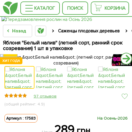
КАТАЛОГ
ПОИСК
КОРЗИНА
Назад
Саженцы плодовых деревьев
Яблоня "Белый налив" (летний сорт, ранний срок
созревания) 1 шт в упаковке
ХИТ ГОДА
ХИТ ГОДА
ХИТ ГОДА
ХИТ ГОДА
ХИТ ГОДА
97 отзывов
(общий рейтинг: 4.9)
Артикул : 17583
На Осень-2026
289
грн