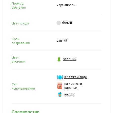
Период
март-апрель
цветения

белый
Цвет плода
Срок
ранний
созревания
Цвет

Зеленый
растения
в свежем виде
на компот и
Тип
варенье
использования
на сок
Садоводство