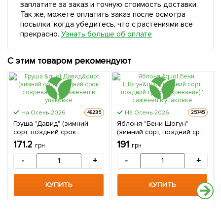
заплатите за заказ и точную стоимость доставки.
Так же, можете оплатить заказ после осмотра
посылки, когда убедитесь, что с растениями все
прекрасно.
Узнать больше об оплате
С этим товаром рекомендуют
На Осень-2026
На Осень-2026
46235
25745
Груша "Давид" (зимний
Яблоня "Бени Шогун"
сорт, поздний срок
(зимний сорт, поздний срок
созревания) 1 саженец в
созревания) 1 саженец в
171.2
191
грн
грн
упаковке
упаковке
-
+
-
+
КУПИТЬ
КУПИТЬ