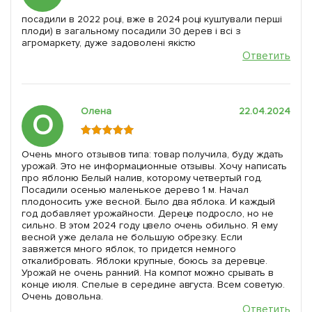
посадили в 2022 році, вже в 2024 році куштували перші
плоди) в загальному посадили 30 дерев і всі з
агромаркету, дуже задоволені якістю
Ответить
Олена
22.04.2024
О
Очень много отзывов типа: товар получила, буду ждать
урожай. Это не информационные отзывы. Хочу написать
про яблоню Белый налив, которому четвертый год.
Посадили осенью маленькое дерево 1 м. Начал
плодоносить уже весной. Было два яблока. И каждый
год добавляет урожайности. Дереце подросло, но не
сильно. В этом 2024 году цвело очень обильно. Я ему
весной уже делала не большую обрезку. Если
завяжется много яблок, то придется немного
откалибровать. Яблоки крупные, боюсь за деревце.
Урожай не очень ранний. На компот можно срывать в
конце июля. Спелые в середине августа. Всем советую.
Очень довольна.
Ответить