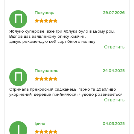
Покупець
29.07.2026
П
Яблуко суперове .вже три яблука було в цьому році.
Відповідає заявленому опису .смачні .
дякую.рекомендую цей сорт білого наливу .
Ответить
Покупатель
24.04.2025
П
Отримала прекрасний саджанець, гарно та дбайливо
укорінений, деревце прийнялося і чудово розвивається
Ответить
Ірина
04.03.2025
І