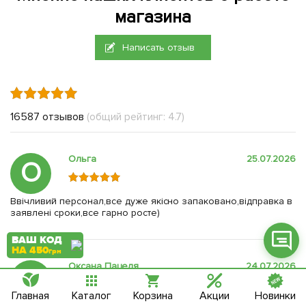
магазина
Написать отзыв
Фейсбук
Телеграм
16587 отзывов
(общий рейтинг: 4.7)
Вайбер
Інстаграм
Ольга
25.07.2026
О
Онлайн чат
Ввічливий персонал,все дуже якісно запаковано,відправка в
заявлені сроки,все гарно росте)
ВАШ КОД
НА 450
грн
Оксана Пацеля
24.07.2026
О
Главная
Каталог
Корзина
Акции
Новинки