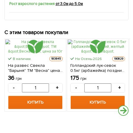
Рост взрослого растения
от 3.0м до 5.0м
С этим товаром покупали
В наличии.
На Осень-2026
183845
190829
На развес Свекла
Голландский лук-севок
"Барыня" ТМ "Весна" цена
0.5кг (арбажейка) поздний,
за 10г
желтый "Globo"
36
175
грн
грн
-
+
-
+
КУПИТЬ
КУПИТЬ