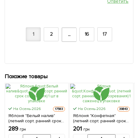
Ответить
1
2
16
17
...
Похожие товары
На Осень-2026
На Осень-2026
17583
39843
Яблоня "Белый налив"
Яблоня "Конфетная"
(летний сорт, ранний срок
(летний сорт, ранний срок
созревания) 1 шт в
созревания) 1 саженец в
289
201
грн
грн
упаковке
упаковке