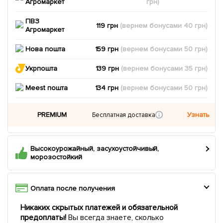
Агромаркет
грн)
ПВЗ
119 грн
(вернем
бонусами
40
грн)
Агромаркет
Нова пошта
159 грн
(вернем
бонусами
50
грн)
Укрпошта
139 грн
(вернем
бонусами
35
грн)
Meest пошта
134 грн
(вернем
бонусами
50
грн)
PREMIUM
Узнать
Бесплатная доставка
Высокоурожайный, засухоустойчивый,
морозостойкий
Оплата после получения
Никаких скрытых платежей и обязательной
предоплаты!
Вы всегда знаете, сколько