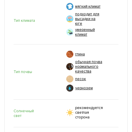
мягкий климат
подходит для
высадки на
Тип климата
юге
умеренный
климат
глина
обычная почва
нормального
качества
Тип почвы
песок
чернозем
рекомендуется
Солнечный
светлая
свет
сторона