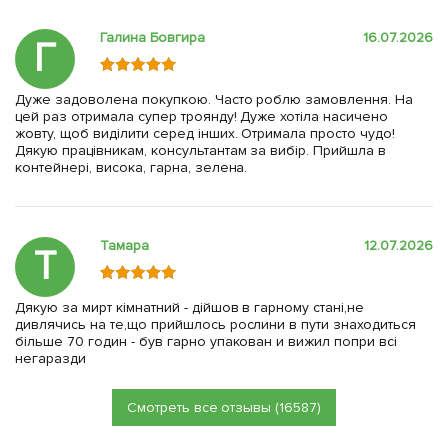
Галина Бовгира
16.07.2026
Г
Дуже задоволена покупкою. Часто роблю замовлення. На
цей раз отримала супер троянду! Дуже хотіла насичено
жовту, щоб виділити серед інших. Отримала просто чудо!
Дякую працівникам, консультантам за вибір. Прийшла в
контейнері, висока, гарна, зелена.
Тамара
12.07.2026
Т
Дякую за мирт кімнатний - дійшов в гарному стані,не
дивлячись на те,що прийшлось рослини в пути знаходиться
більше 70 годин - був гарно упакован и вижил попри всі
негаразди
Смотреть все отзывы (16587)