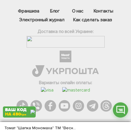
Франшиза
Блог
О нас
Контакты
Электронный журнал
Как сделать заказ
Доставка по всей Украине:
Фейсбук
Телеграм
Вайбер
Інстаграм
Варианты онлайн оплаты:
Онлайн чат
ВАШ КОД
НА 450
грн
Томат "Шапка Мономаха" ТМ "Весна" 0.1г
Agromarket.Copyright © 2013-2026. Все права защищены