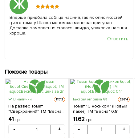
Ж
Вперше придбала собі це насіння, так як опис якостей
цього томату Шапка мономаха мене заінтригував.
Доставка замовлення сталася швидко, упаковка насіння
хороша.
Ответить
Похожие товары
В наличии.
Быстрая отправка
11512
23614
На развес Томат
Томат "С носиком" (Новый
"Сверхранний" ТМ "Весна"
пакет) ТМ "Весна" 0.1г
цена за 2г
41
11.62
грн
грн
-
+
-
+