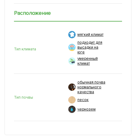
Расположение
мягкий климат
подходит для
высадки на
Тип климата
юге
умеренный
климат
обычная почва
нормального
качества
Тип почвы
песок
чернозем