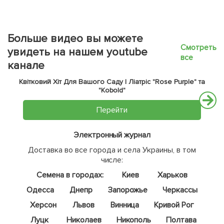
Больше видео вы можете
Смотреть
увидеть на нашем youtube
все
канале
Квітковий Хіт Для Вашого Саду | Ліатріс "Rose Purple" та
"Kobold"
Перейти
Электронный журнал
Доставка во все города и села Украины, в том
числе:
Семена в городах:
Киев
Харьков
Одесса
Днепр
Запорожье
Черкассы
Херсон
Львов
Винница
Кривой Рог
Луцк
Николаев
Никополь
Полтава