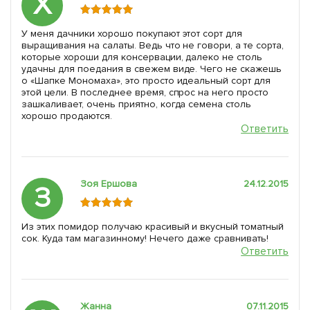
Х
У меня дачники хорошо покупают этот сорт для
выращивания на салаты. Ведь что не говори, а те сорта,
которые хороши для консервации, далеко не столь
удачны для поедания в свежем виде. Чего не скажешь
о «Шапке Мономаха», это просто идеальный сорт для
этой цели. В последнее время, спрос на него просто
зашкаливает, очень приятно, когда семена столь
хорошо продаются.
Ответить
Зоя Ершова
24.12.2015
З
Из этих помидор получаю красивый и вкусный томатный
сок. Куда там магазинному! Нечего даже сравнивать!
Ответить
Жанна
07.11.2015