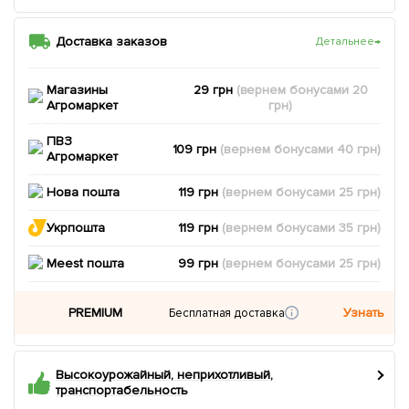
Доставка заказов
Детальнее
→
Магазины
29 грн
(вернем
бонусами
20
Агромаркет
грн)
ПВЗ
109 грн
(вернем
бонусами
40
грн)
Агромаркет
Нова пошта
119 грн
(вернем
бонусами
25
грн)
Укрпошта
119 грн
(вернем
бонусами
35
грн)
Meest пошта
99 грн
(вернем
бонусами
25
грн)
PREMIUM
Узнать
Бесплатная доставка
Высокоурожайный, неприхотливый,
транспортабельность