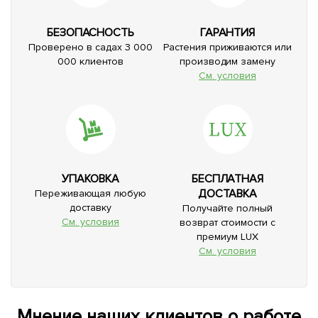
БЕЗОПАСНОСТЬ
ГАРАНТИЯ
Проверено в садах 3 000
Растения приживаются или
000 клиентов
производим замену
См. условия
УПАКОВКА
БЕСПЛАТНАЯ
ДОСТАВКА
Переживающая любую
доставку
Получайте полный
См. условия
возврат стоимости с
премиум LUX
См. условия
Мнение наших клиентов о работе