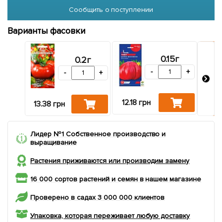
Сообщить о поступлении
Варианты фасовки
0.15г
0.2г
-
+
-
+
па
12.18 грн
13.38 грн
15.6
Лидер №1 Собственное производство и
выращивание
Растения приживаются или производим замену
16 000 сортов растений и семян в нашем магазине
Проверено в садах 3 000 000 клиентов
Упаковка, которая переживает любую доставку