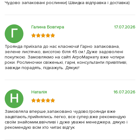
Чудово запаковані рослинки) Швидка відправка і доставка)
Галина Бовгира
17.07.2026
Г
Троянда приїхала до нас класнюча! Гарно запакована,
зелене листячко, висотою біля 45 см.! Дуже задоволені
покупкою. Замовляємо на сайті АгроМаркету вже чотири
роки. Рослиночки свіженькі, гарні, консультанти привітливі,
завжди порадять, підкажуть. Дякую!
Наталія
16.07.2026
Н
Замовляла вперше,запаковано чудово,троянди вже
зацвітають,прийнялись легко, все супер,вже рекомендую
своїм знайомим,ввічливі і дуже уважні менеджера, дякую і
рекомендую всім хто читає відгук