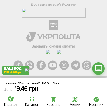
Доставка по всей Украине:
Фейсбук
Телеграм
Вайбер
Інстаграм
Варианты онлайн оплаты:
Онлайн чат
ВАШ КОД
НА 450
грн
Базилик "Фиолетовый" ТМ "GL Seeds" 3г
Agromarket.Copyright © 2013-2026. Все права защищены
19.46
грн
Цена
Главная
Каталог
Корзина
Акции
Новинки