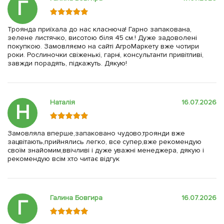
Г
Троянда приїхала до нас класнюча! Гарно запакована,
зелене листячко, висотою біля 45 см.! Дуже задоволені
покупкою. Замовляємо на сайті АгроМаркету вже чотири
роки. Рослиночки свіженькі, гарні, консультанти привітливі,
завжди порадять, підкажуть. Дякую!
Наталія
16.07.2026
Н
Замовляла вперше,запаковано чудово,троянди вже
зацвітають,прийнялись легко, все супер,вже рекомендую
своїм знайомим,ввічливі і дуже уважні менеджера, дякую і
рекомендую всім хто читає відгук
Галина Бовгира
16.07.2026
Г