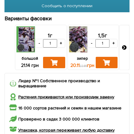
Сообщить о поступлении
Варианты фасовки
1г
1,5г
-
+
-
+
большой
зипер
па
21.14 грн
20.11
грн
15.
22.85
Лидер №1 Собственное производство и
выращивание
Растения приживаются или производим замену
16 000 сортов растений и семян в нашем магазине
Проверено в садах 3 000 000 клиентов
Упаковка, которая переживает любую доставку