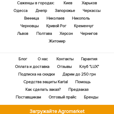
Саженцы в городах:
Киев
Харьков
Одесса
Днепр
Запорожье
Черкассы
Винница
Николаев
Никополь
Черновцы
Кривой Рог
Кременчуг
Львов
Полтава
Херсон
Чернигов
Житомир
Блог
О нас
Контакты
Гарантия
Оплата и доставка
Отзывы
Клуб "LUX"
Подписка на скидки
Дарим до 250 грн
Средства защиты Kartal
Помощь
Как сделать заказ?
Предзаказ
Поставщикам
Оптовый прайс
Бренды
Загружайте Agromarket