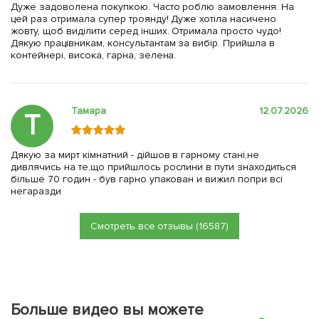
Дуже задоволена покупкою. Часто роблю замовлення. На
цей раз отримала супер троянду! Дуже хотіла насичено
жовту, щоб виділити серед інших. Отримала просто чудо!
Дякую працівникам, консультантам за вибір. Прийшла в
контейнері, висока, гарна, зелена.
Тамара
12.07.2026
Т
Дякую за мирт кімнатний - дійшов в гарному стані,не
дивлячись на те,що прийшлось рослини в пути знаходиться
більше 70 годин - був гарно упакован и вижил попри всі
негаразди
Смотреть все отзывы (16587)
Больше видео вы можете