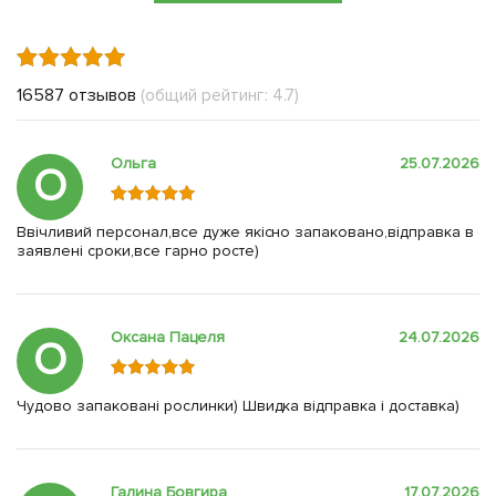
16587 отзывов
(общий рейтинг: 4.7)
Ольга
25.07.2026
О
Ввічливий персонал,все дуже якісно запаковано,відправка в
заявлені сроки,все гарно росте)
Оксана Пацеля
24.07.2026
О
Чудово запаковані рослинки) Швидка відправка і доставка)
Галина Бовгира
17.07.2026