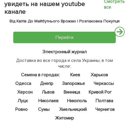
Смотреть
увидеть на нашем youtube
все
канале
Від Квітів До Майбутнього Врожаю | Розпаковка Покупця
Перейти
Электронный журнал
Доставка во все города и села Украины, в том
числе:
Семена в городах:
Киев
Харьков
Одесса
Днепр
Запорожье
Черкассы
Херсон
Львов
Винница
Кривой Рог
Луцк
Николаев
Никополь
Полтава
Ровно
Сумы
Хмельницкий
Чернигов
Житомир