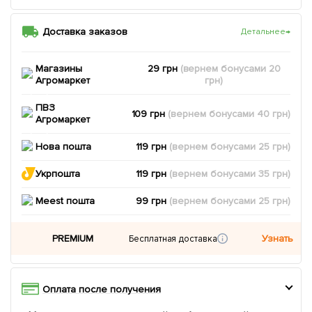
Доставка заказов
Детальнее
→
Магазины
29 грн
(вернем
бонусами
20
Агромаркет
грн)
ПВЗ
109 грн
(вернем
бонусами
40
грн)
Агромаркет
Нова пошта
119 грн
(вернем
бонусами
25
грн)
Укрпошта
119 грн
(вернем
бонусами
35
грн)
Meest пошта
99 грн
(вернем
бонусами
25
грн)
PREMIUM
Узнать
Бесплатная доставка
Оплата после получения