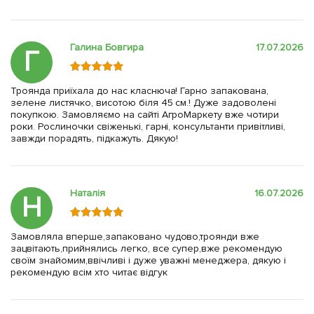
Галина Бовгира
17.07.2026
Г
Троянда приїхала до нас класнюча! Гарно запакована,
зелене листячко, висотою біля 45 см.! Дуже задоволені
покупкою. Замовляємо на сайті АгроМаркету вже чотири
роки. Рослиночки свіженькі, гарні, консультанти привітливі,
завжди порадять, підкажуть. Дякую!
Наталія
16.07.2026
Н
Замовляла вперше,запаковано чудово,троянди вже
зацвітають,прийнялись легко, все супер,вже рекомендую
своїм знайомим,ввічливі і дуже уважні менеджера, дякую і
рекомендую всім хто читає відгук