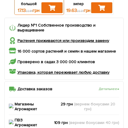
большой
зипер
17.13
грн
19.63
грн
22.84
22.31
Лидер №1 Собственное производство и
выращивание
Растения приживаются или производим замену
16 000 сортов растений и семян в нашем магазине
Проверено в садах 3 000 000 клиентов
Упаковка, которая переживает любую доставку
Доставка заказов
Детальнее
→
Магазины
29 грн
(вернем
бонусами
20
Агромаркет
грн)
ПВЗ
109 грн
(вернем
бонусами
40
грн)
Агромаркет