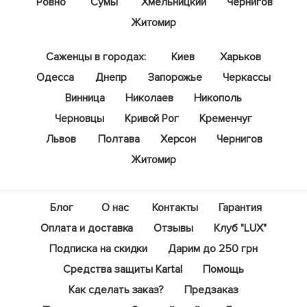
Ровно
Сумы
Хмельницкий
Чернигов
Житомир
Саженцы в городах:
Киев
Харьков
Одесса
Днепр
Запорожье
Черкассы
Винница
Николаев
Никополь
Черновцы
Кривой Рог
Кременчуг
Львов
Полтава
Херсон
Чернигов
Житомир
Блог
О нас
Контакты
Гарантия
Оплата и доставка
Отзывы
Клуб "LUX"
Подписка на скидки
Дарим до 250 грн
Средства защиты Kartal
Помощь
Как сделать заказ?
Предзаказ