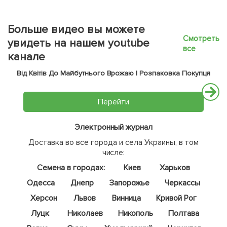
Больше видео вы можете
Смотреть
увидеть на нашем youtube
все
канале
Від Квітів До Майбутнього Врожаю | Розпаковка Покупця
Перейти
Электронный журнал
Доставка во все города и села Украины, в том
числе:
Семена в городах:
Киев
Харьков
Одесса
Днепр
Запорожье
Черкассы
Херсон
Львов
Винница
Кривой Рог
Луцк
Николаев
Никополь
Полтава