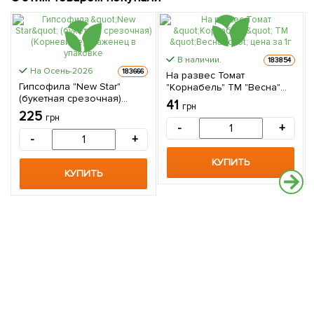
В наличии.
183854
На Осень-2026
183666
На развес Томат
Гипсофила "New Star"
"Корнабель" ТМ "Весна"
(букетная срезочная)
цена за 1г
41
грн
(Корневище) 1 саженец в
225
грн
упаковке
-
+
-
+
КУПИТЬ
КУПИТЬ