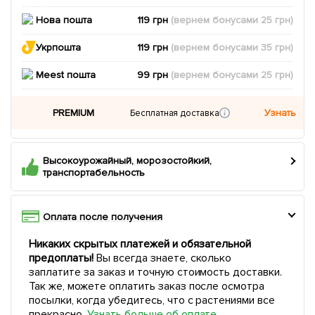
Нова пошта
119 грн
(вернем
бонусами
25
грн)
Укрпошта
119 грн
(вернем
бонусами
35
грн)
Meest пошта
99 грн
(вернем
бонусами
25
грн)
PREMIUM
Узнать
Бесплатная доставка
Высокоурожайный, морозостойкий,
транспортабельность
Оплата после получения
Никаких скрытых платежей и обязательной
предоплаты!
Вы всегда знаете, сколько
заплатите за заказ и точную стоимость доставки.
Так же, можете оплатить заказ после осмотра
посылки, когда убедитесь, что с растениями все
прекрасно.
Узнать больше об оплате