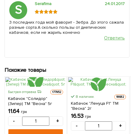
Serafima
24.01.2017
S
3 последних года мой фаворит - Зебра. До этого сажала
разные сорта.А сколько пользы от диетических
кабачков, если не жарить конечно
Ответить
Похожие товары
Быстрая отправка
177952
В наличии.
18682
Кабачок "Солидор"
Кабачок "Ленуца F1" ТМ
(Зипер) ТМ "Весна" 5г
"Весна" 2г
11.64
грн
16.53
грн
-
+
-
+