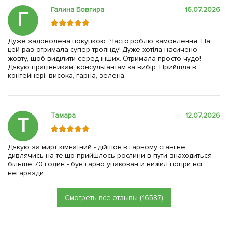
Галина Бовгира
16.07.2026
Г
Дуже задоволена покупкою. Часто роблю замовлення. На
цей раз отримала супер троянду! Дуже хотіла насичено
жовту, щоб виділити серед інших. Отримала просто чудо!
Дякую працівникам, консультантам за вибір. Прийшла в
контейнері, висока, гарна, зелена.
Тамара
12.07.2026
Т
Дякую за мирт кімнатний - дійшов в гарному стані,не
дивлячись на те,що прийшлось рослини в пути знаходиться
більше 70 годин - був гарно упакован и вижил попри всі
негаразди
Смотреть все отзывы (16587)