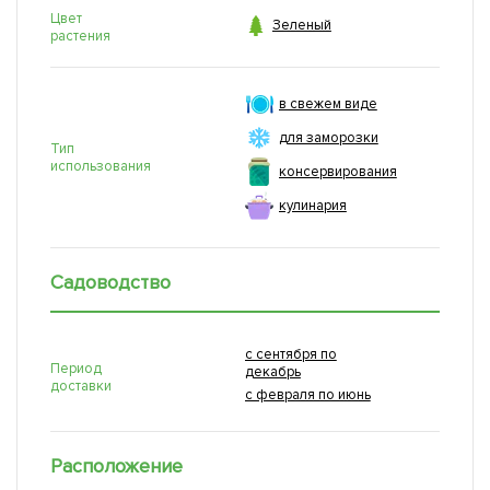
Цвет

Зеленый
растения
в свежем виде
для заморозки
Тип
использования
консервирования
кулинария
Садоводство
с сентября по
Период
декабрь
доставки
с февраля по июнь
Расположение