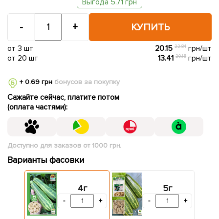
Выгода 5.71 грн
-
+
КУПИТЬ
от 3 шт
20.15
22.84
грн/шт
от 20 шт
13.41
20.15
грн/шт
+ 0.69 грн
бонусов за покупку
Сажайте сейчас, платите потом
(оплата частями):
Доступно для заказов от 1000 грн.
Варианты фасовки
4г
5г
-
+
-
+