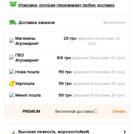
Упаковка, которая переживает любую доставку
Доставка заказов
Детальнее
→
Магазины
29 грн
(вернем
бонусами
20
Агромаркет
грн)
ПВЗ
109 грн
(вернем
бонусами
40
грн)
Агромаркет
Нова пошта
119 грн
(вернем
бонусами
25
грн)
Укрпошта
119 грн
(вернем
бонусами
35
грн)
Meest пошта
99 грн
(вернем
бонусами
25
грн)
PREMIUM
Узнать
Бесплатная доставка
Высокая лежкость, морозостойкий,