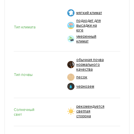
мягкий климат
подходит для
высадки на
Тип климата
юге
умеренный
климат
обычная почва
нормального
качества
Тип почвы
песок
чернозем
рекомендуется
Солнечный
светлая
свет
сторона