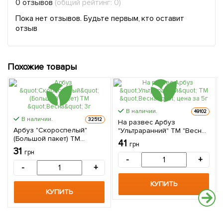
0 отзывов
(общий рейтинг: 0)
Пока нет отзывов. Будьте первым, кто оставит
отзыв
Похожие товары
В наличии.
49102
В наличии.
32512
На развес Арбуз
Арбуз "Скороспелый"
"Ультраранний" ТМ "Весна"
(Большой пакет) ТМ
цена за 5г
41
грн
"Весна" 3г
31
грн
-
+
-
+
КУПИТЬ
КУПИТЬ