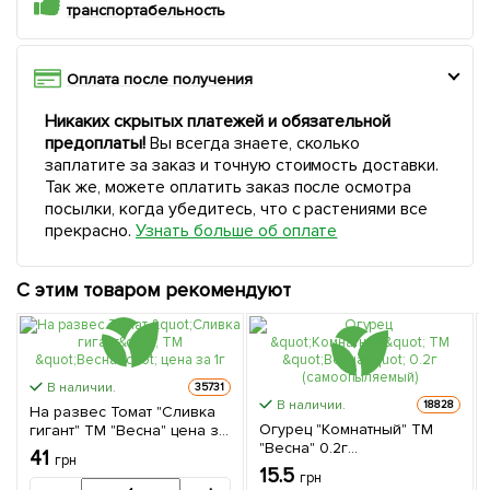
транспортабельность
Оплата после получения
Никаких скрытых платежей и обязательной
предоплаты!
Вы всегда знаете, сколько
заплатите за заказ и точную стоимость доставки.
Так же, можете оплатить заказ после осмотра
посылки, когда убедитесь, что с растениями все
прекрасно.
Узнать больше об оплате
С этим товаром рекомендуют
В наличии.
35731
В наличии.
18828
На развес Томат "Сливка
Огурец "Комнатный" ТМ
гигант" ТМ "Весна" цена за
"Весна" 0.2г
1г
41
грн
(самоопыляемый)
15.5
грн