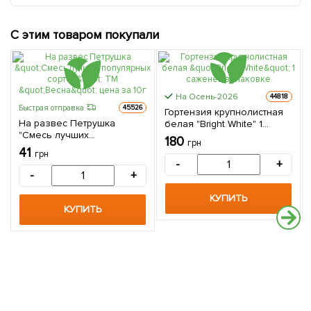
С этим товаром покупали
На Осень-2026
44818
Быстрая отправка
45526
Гортензия крупнолистная
На развес Петрушка
белая "Bright White" 1
"Смесь лучших
саженец в упаковке
180
грн
популярных сортов" ТМ
41
грн
"Весна" цена за 10г
-
+
-
+
КУПИТЬ
КУПИТЬ