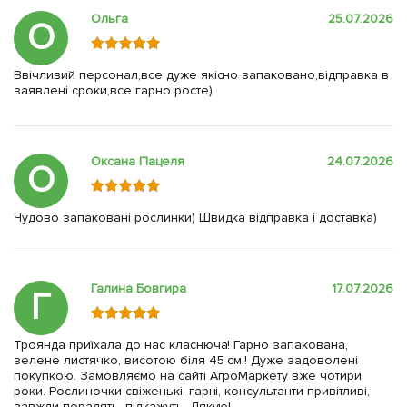
Ольга
25.07.2026
О
Ввічливий персонал,все дуже якісно запаковано,відправка в
заявлені сроки,все гарно росте)
Оксана Пацеля
24.07.2026
О
Чудово запаковані рослинки) Швидка відправка і доставка)
Галина Бовгира
17.07.2026
Г
Троянда приїхала до нас класнюча! Гарно запакована,
зелене листячко, висотою біля 45 см.! Дуже задоволені
покупкою. Замовляємо на сайті АгроМаркету вже чотири
роки. Рослиночки свіженькі, гарні, консультанти привітливі,
завжди порадять, підкажуть. Дякую!