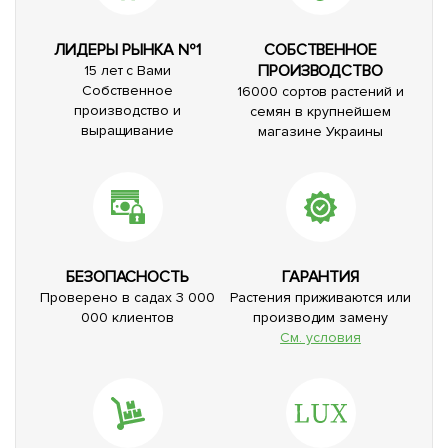
ЛИДЕРЫ РЫНКА №1
СОБСТВЕННОЕ
ПРОИЗВОДСТВО
15 лет с Вами
Собственное
16000 сортов растений и
производство и
семян в крупнейшем
выращивание
магазине Украины
БЕЗОПАСНОСТЬ
ГАРАНТИЯ
Проверено в садах 3 000
Растения приживаются или
000 клиентов
производим замену
См. условия