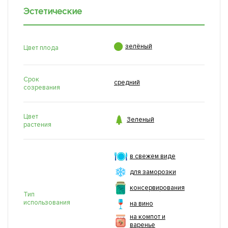
Эстетические

зелёный
Цвет плода
Срок
средний
созревания
Цвет

Зеленый
растения
в свежем виде
для заморозки
консервирования
Тип
использования
на вино
на компот и
варенье