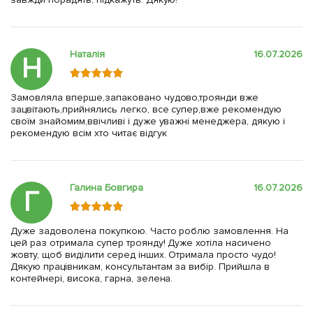
Наталія
16.07.2026
Н
Замовляла вперше,запаковано чудово,троянди вже
зацвітають,прийнялись легко, все супер,вже рекомендую
своїм знайомим,ввічливі і дуже уважні менеджера, дякую і
рекомендую всім хто читає відгук
Галина Бовгира
16.07.2026
Г
Дуже задоволена покупкою. Часто роблю замовлення. На
цей раз отримала супер троянду! Дуже хотіла насичено
жовту, щоб виділити серед інших. Отримала просто чудо!
Дякую працівникам, консультантам за вибір. Прийшла в
контейнері, висока, гарна, зелена.