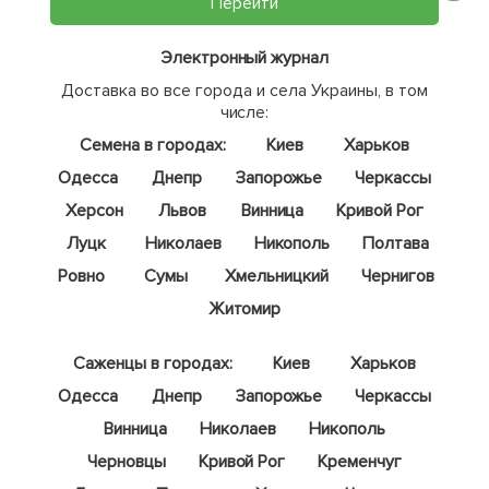
Перейти
Электронный журнал
Доставка во все города и села Украины, в том
числе:
Семена в городах:
Киев
Харьков
Одесса
Днепр
Запорожье
Черкассы
Херсон
Львов
Винница
Кривой Рог
Луцк
Николаев
Никополь
Полтава
Ровно
Сумы
Хмельницкий
Чернигов
Житомир
Саженцы в городах:
Киев
Харьков
Одесса
Днепр
Запорожье
Черкассы
Винница
Николаев
Никополь
Черновцы
Кривой Рог
Кременчуг