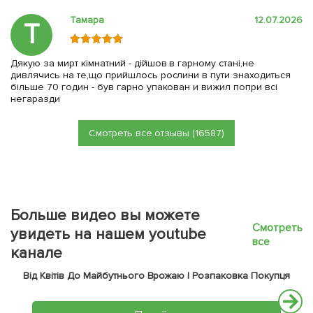
Тамара
12.07.2026
Т
Дякую за мирт кімнатний - дійшов в гарному стані,не
дивлячись на те,що прийшлось рослини в пути знаходиться
більше 70 годин - був гарно упакован и вижил попри всі
негаразди
Смотреть все отзывы (16587)
Больше видео вы можете
Смотреть
увидеть на нашем youtube
все
канале
Від Квітів До Майбутнього Врожаю | Розпаковка Покупця