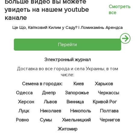
Больше видео вы можете
Смотреть
увидеть на нашем youtube
все
канале
Це Що, Квітковий Килим у Саду? | Ломикамінь Арендса
Перейти
Электронный журнал
Доставка во все города и села Украины, в том
числе:
Семена в городах:
Киев
Харьков
Одесса
Днепр
Запорожье
Черкассы
Херсон
Львов
Винница
Кривой Рог
Луцк
Николаев
Никополь
Полтава
Ровно
Сумы
Хмельницкий
Чернигов
Житомир