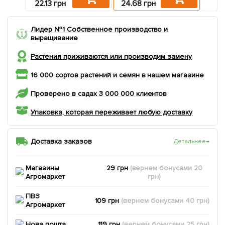
22.13 грн
24.68 грн
14.03
Лидер №1 Собственное производство и
выращивание
Растения приживаются или производим замену
16 000 сортов растений и семян в нашем магазине
Проверено в садах 3 000 000 клиентов
Упаковка, которая переживает любую доставку
Доставка заказов
Детальнее
→
Магазины
29 грн
(вернем
бонусами
20
Агромаркет
грн)
ПВЗ
109 грн
(вернем
бонусами
40
грн)
Агромаркет
Нова пошта
119 грн
(вернем
бонусами
25
грн)