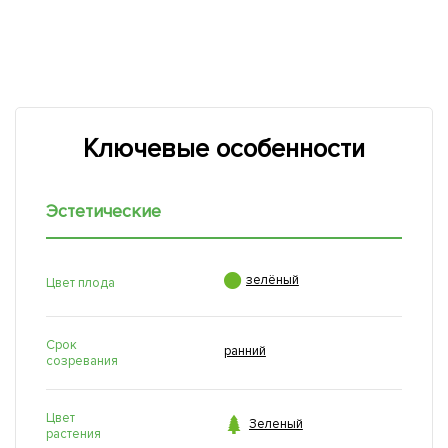
Ключевые особенности
Эстетические

зелёный
Цвет плода
Срок
ранний
созревания
Цвет

Зеленый
растения