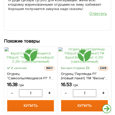
огурцы Цезарь сугубо для консервации, жена всю
кладовку маринованными огурцами на зиму забивает.
Хорошая получается закуска надо сказать!
Ответить
Похожие товары
В наличии.
Быстрая отправка
18831
23618
Огурец
Огурец "Гирлянда F1"
"Самоопыляющиеся F1" ТМ
(Новый пакет) ТМ "Весна"
"Весна" 0.25г
0.25г (самоопыляемый)
16.38
16.53
грн
грн
(самоопыляемый)
-
+
-
+
КУПИТЬ
КУПИТЬ