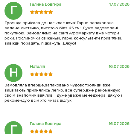
Галина Бовгира
17.07.2026
Г
Троянда приїхала до нас класнюча! Гарно запакована,
зелене листячко, висотою біля 45 см.! Дуже задоволені
покупкою. Замовляємо на сайті АгроМаркету вже чотири
роки. Рослиночки свіженькі, гарні, консультанти привітливі,
завжди порадять, підкажуть. Дякую!
Наталія
16.07.2026
Н
Замовляла вперше,запаковано чудово,троянди вже
зацвітають,прийнялись легко, все супер,вже рекомендую
своїм знайомим,ввічливі і дуже уважні менеджера, дякую і
рекомендую всім хто читає відгук
Галина Бовгира
16.07.2026
Г