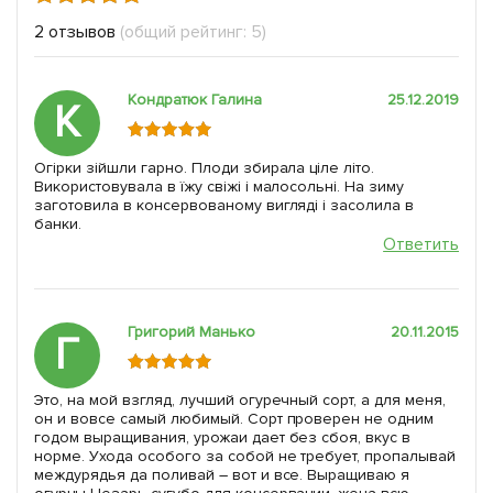
2 отзывов
(общий рейтинг: 5)
Кондратюк Галина
25.12.2019
К
Огірки зійшли гарно. Плоди збирала ціле літо.
Використовувала в їжу свіжі і малосольні. На зиму
заготовила в консервованому вигляді і засолила в
банки.
Ответить
Григорий Манько
20.11.2015
Г
Это, на мой взгляд, лучший огуречный сорт, а для меня,
он и вовсе самый любимый. Сорт проверен не одним
годом выращивания, урожаи дает без сбоя, вкус в
норме. Ухода особого за собой не требует, пропалывай
междурядья да поливай – вот и все. Выращиваю я