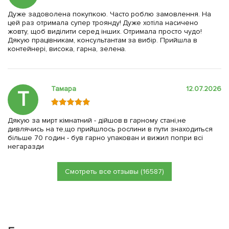
Дуже задоволена покупкою. Часто роблю замовлення. На
цей раз отримала супер троянду! Дуже хотіла насичено
жовту, щоб виділити серед інших. Отримала просто чудо!
Дякую працівникам, консультантам за вибір. Прийшла в
контейнері, висока, гарна, зелена.
Тамара
12.07.2026
Т
Дякую за мирт кімнатний - дійшов в гарному стані,не
дивлячись на те,що прийшлось рослини в пути знаходиться
більше 70 годин - був гарно упакован и вижил попри всі
негаразди
Смотреть все отзывы (16587)