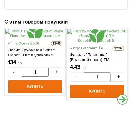
С этим товаром покупали
На Осень-2026
62499
Быстрая отправка
32697
Лилия Трубчатая "White
Фасоль "Ласточка"
Planet" 1 шт в упаковке
(Большой пакет) ТМ
134
грн
"Весна" 5г
4.43
грн
-
+
-
+
КУПИТЬ
КУПИТЬ