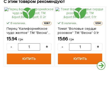
С этим товаром рекомендуют
В наличии.
В наличии.
10087
10541
Перец "Калифорнийское
Томат "Воловье сердце
чудо желтое" ТМ "Весна"
розовое" ТМ "Весна" 0.1г
0.2г
15.94
15.66
грн
грн
-
+
-
+
КУПИТЬ
КУПИТЬ