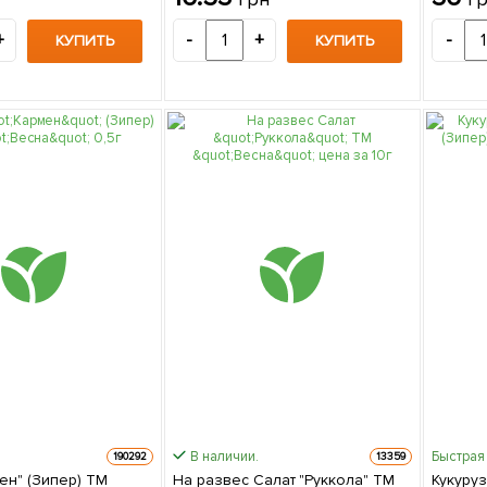
+
-
+
-
КУПИТЬ
КУПИТЬ
В наличии.
Быстрая
190292
13359
ен" (Зипер) ТМ
На развес Салат "Руккола" ТМ
Кукуруз