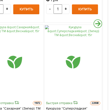
+
-
+
-
КУПИТЬ
КУПИТЬ
 отправка
Быстрая отправка
11972
22898
а "Сахарная" (Зипер) ТМ
Кукуруза "Суперсладкая"