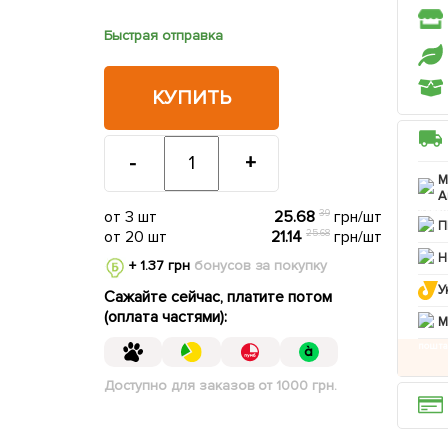
Быстрая отправка
КУПИТЬ
-
+
М
А
от 3 шт
25.68
39
грн/шт
П
от 20 шт
21.14
25.68
грн/шт
Н
+ 1.37 грн
бонусов за покупку
У
Сажайте сейчас, платите потом
(оплата частями):
M
Доступно для заказов от 1000 грн.