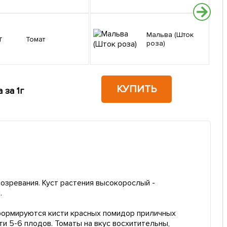
Мальва (Шток
Томат
роза)
КУПИТЬ
 за 1г
озревания. Куст растения высокорослый -
.
 формируются кисти красных помидор приличных
и 5-6 плодов. Томаты на вкус восхитительны,