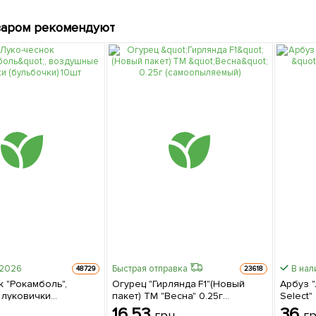
варом рекомендуют
-2026
Быстрая отправка
В нал
48729
23618
к "Рокамболь",
Огурец "Гирлянда F1"(Новый
Арбуз 
 луковички
пакет) ТМ "Весна" 0.25г
Select"
 10шт
(самоопыляемый)
16.53
36
грн
г