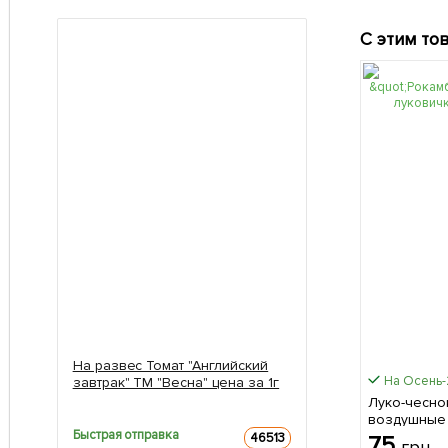
С этим то
На развес Томат "Английский
На Осень
завтрак" ТМ "Весна" цена за 1г
Луко-чесно
воздушные
Быстрая отправка
(бульбочки)
46513
75
грн