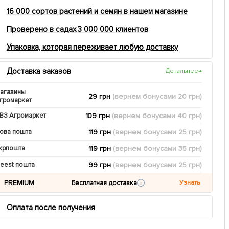
16 000 сортов растений и семян в нашем магазине
Проверено в садах 3 000 000 клиентов
Упаковка, которая переживает любую доставку
Доставка заказов
Детальнее
→
агазины
29 грн
(вернем
бонусами
20
грн)
громаркет
109 грн
(вернем
бонусами
40
грн)
ВЗ Агромаркет
119 грн
(вернем
бонусами
25
грн)
ова пошта
119 грн
(вернем
бонусами
35
грн)
крпошта
99 грн
(вернем
бонусами
25
грн)
eest пошта
PREMIUM
Бесплатная доставка
Узнать
Оплата после получения