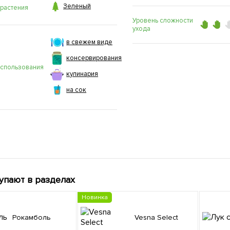

Зеленый
 растения
Уровень сложности
ухода
в свежем виде
консервирования
использования
кулинария
на сок
упают в разделах
Новинка
Рокамболь
Vesna Select