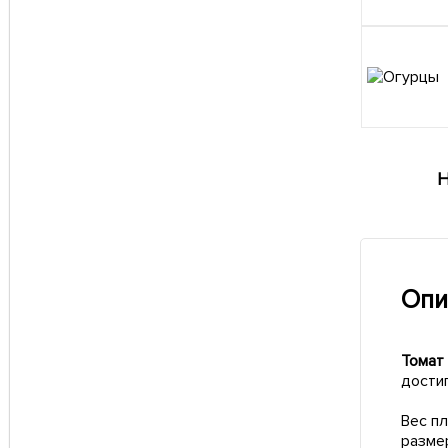
Н
Опи
Томат 
достиг
Вес п
разме