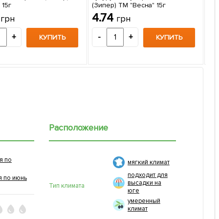
 15г
(Зипер) ТМ "Весна" 15г
Де
2
4.74
грн
грн
сме
1
+
-
+
КУПИТЬ
КУПИТЬ
-
Расположение
я по
мягкий климат
подходит для
я по июнь
высадки на
Тип климата
юге
умеренный
климат