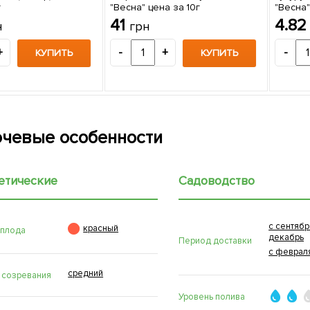
г
"Весна" цена за 10г
"Весна"
41
4.8
н
грн
+
-
+
-
КУПИТЬ
КУПИТЬ
чевые особенности
етические
Садоводство
с сентябр

красный
 плода
декабрь
Период доставки
с феврал
средний
 созревания
Уровень полива