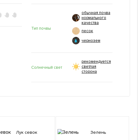
обычная почва
нормального
качества
Тип почвы
песок
чернозем
рекомендуется
светлая
Солнечный свет
сторона
Лук севок
Зелень