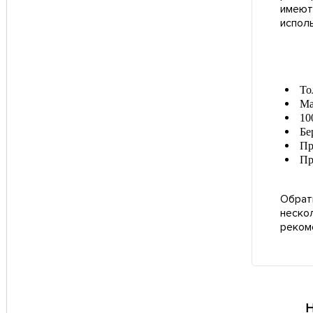
имеют
исполь
То
Ма
10
Бе
Пр
Пр
Обрат
неско
реком
Н