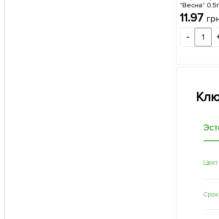
"Весна" 0,5
11.97
гр
-
Клю
Эст
Цвет
Срок