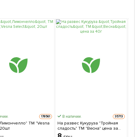
ичии.
В наличии.
178561
35713
"Лимончелло" ТМ "Vesna
На развес Кукуруза "Тройная
Гол
 20шт
сладость" ТМ "Весна" цена за
(а
40г
"St
8
1
рн
грн