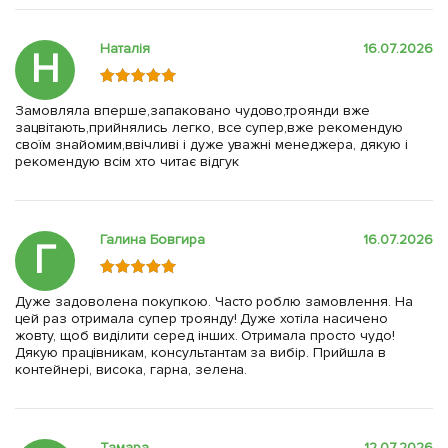
Наталія
16.07.2026
Н
Замовляла вперше,запаковано чудово,троянди вже
зацвітають,прийнялись легко, все супер,вже рекомендую
своїм знайомим,ввічливі і дуже уважні менеджера, дякую і
рекомендую всім хто читає відгук
Галина Бовгира
16.07.2026
Г
Дуже задоволена покупкою. Часто роблю замовлення. На
цей раз отримала супер троянду! Дуже хотіла насичено
жовту, щоб виділити серед інших. Отримала просто чудо!
Дякую працівникам, консультантам за вибір. Прийшла в
контейнері, висока, гарна, зелена.
Тамара
12.07.2026