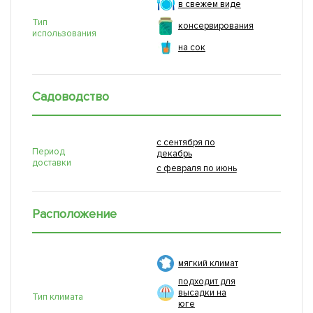
в свежем виде
Тип
консервирования
использования
на сок
Садоводство
с сентября по
Период
декабрь
доставки
с февраля по июнь
Расположение
мягкий климат
подходит для
высадки на
Тип климата
юге