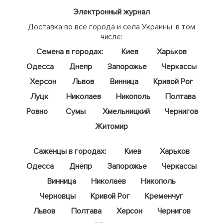
Электронный журнал
Доставка во все города и села Украины, в том
числе:
Семена в городах:
Киев
Харьков
Одесса
Днепр
Запорожье
Черкассы
Херсон
Львов
Винница
Кривой Рог
Луцк
Николаев
Никополь
Полтава
Ровно
Сумы
Хмельницкий
Чернигов
Житомир
Саженцы в городах:
Киев
Харьков
Одесса
Днепр
Запорожье
Черкассы
Винница
Николаев
Никополь
Черновцы
Кривой Рог
Кременчуг
Львов
Полтава
Херсон
Чернигов