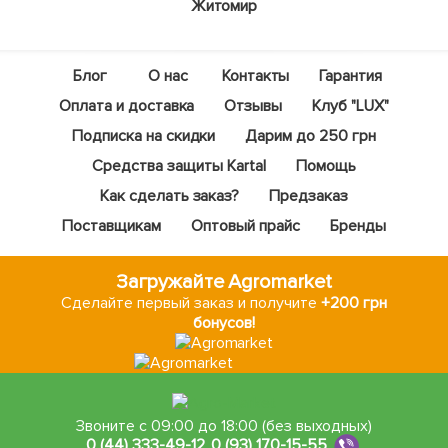
Житомир
Блог
О нас
Контакты
Гарантия
Оплата и доставка
Отзывы
Клуб "LUX"
Подписка на скидки
Дарим до 250 грн
Средства защиты Kartal
Помощь
Как сделать заказ?
Предзаказ
Поставщикам
Оптовый прайс
Бренды
Загружайте Agromarket
Сделайте первый заказ и получите
+200 грн
бонусов!
Звоните с 09:00 до 18:00 (без выходных)
0 (44) 333-49-12
,
0 (93) 170-15-55
,