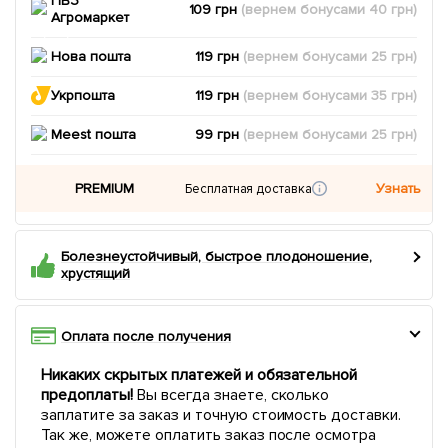
ПВЗ
109 грн
(вернем
бонусами
40
грн)
Агромаркет
Нова пошта
119 грн
(вернем
бонусами
25
грн)
Укрпошта
119 грн
(вернем
бонусами
35
грн)
Meest пошта
99 грн
(вернем
бонусами
25
грн)
PREMIUM
Узнать
Бесплатная доставка
Болезнеустойчивый, быстрое плодоношение,
хрустящий
Оплата после получения
Никаких скрытых платежей и обязательной
предоплаты!
Вы всегда знаете, сколько
заплатите за заказ и точную стоимость доставки.
Так же, можете оплатить заказ после осмотра