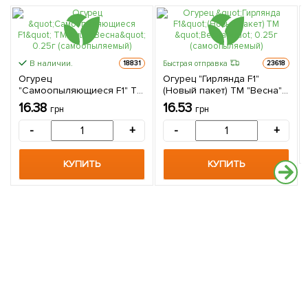
В наличии.
Быстрая отправка
18831
23618
Огурец
Огурец "Гирлянда F1"
"Самоопыляющиеся F1" ТМ
(Новый пакет) ТМ "Весна"
"Весна" 0.25г
0.25г (самоопыляемый)
16.38
16.53
грн
грн
(самоопыляемый)
-
+
-
+
КУПИТЬ
КУПИТЬ