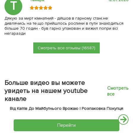
Т
Дякую за мирт кімнатний - дійшов в гарному стані,не
дивлячись на те,що прийшлось рослини в пути знаходиться
більше 70 годин - був гарно упакован и вижил попри всі
негаразди
Смотреть все отзывы (16587)
Больше видео вы можете
Смотреть
увидеть на нашем youtube
все
канале
Від Квітів До Майбутнього Врожаю | Розпаковка Покупця
Перейти