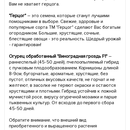
Вам не хватает герцога.
"Герцог"
– это семена, которые станут лучшими
помощниками в выборе. Свежие, здоровые и
популярные сорта ТМ "Герцог" сделают Вас богатым
огородником. Большие, хрустящие, сочные,
блестящие овощи - это реальность. Щедрый урожай
- гарантирован!
Огурец обработанный "Виноградная гроздь F1"
–
раннеспелый (45-50 дней), пчелоопыляемый гибрид
с пучковым плодообразованием. Корнишоны длиной
8-9см, бугорчатые, ароматные, хрустящие, без
пустот, отличных вкусовых качеств, не горчат и не
желтеют, в засолке не теряют окраски и остаются
хрустящими и плотными. Гибрид устойчив к ложной
мучнистой росе, вирусу огуречной мозаики и парше
тыквенных культур. От всходов до первого сбора
45-50 дней.
Обратите внимание, что внешний вид
приобретенного и выращенного растения