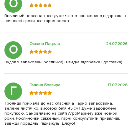
О
Ввічливий персонал,все дуже якісно запаковано,відправка в
заявлені сроки,все гарно росте)
Оксана Пацеля
24.07.2026
О
Чудово запаковані рослинки) Швидка відправка і доставка)
Галина Бовгира
17.07.2026
Г
Троянда приїхала до нас класнюча! Гарно запакована,
зелене листячко, висотою біля 45 см.! Дуже задоволені
покупкою. Замовляємо на сайті АгроМаркету вже чотири
роки. Рослиночки свіженькі, гарні, консультанти привітливі,
завжди порадять, підкажуть. Дякую!