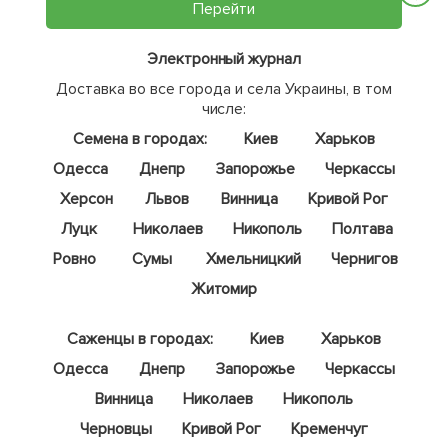
Перейти
Электронный журнал
Доставка во все города и села Украины, в том
числе:
Семена в городах:
Киев
Харьков
Одесса
Днепр
Запорожье
Черкассы
Херсон
Львов
Винница
Кривой Рог
Луцк
Николаев
Никополь
Полтава
Ровно
Сумы
Хмельницкий
Чернигов
Житомир
Саженцы в городах:
Киев
Харьков
Одесса
Днепр
Запорожье
Черкассы
Винница
Николаев
Никополь
Черновцы
Кривой Рог
Кременчуг