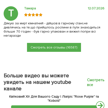
Тамара
12.07.2026
Т
Дякую за мирт кімнатний - дійшов в гарному стані,не
дивлячись на те,що прийшлось рослини в пути знаходиться
більше 70 годин - був гарно упакован и вижил попри всі
негаразди
Смотреть все отзывы (16587)
Больше видео вы можете
Смотреть
увидеть на нашем youtube
все
канале
Квітковий Хіт Для Вашого Саду | Ліатріс "Rose Purple" та
"Kobold"