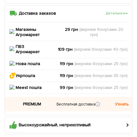
Доставка заказов
Детальнее
→
Магазины
29 грн
(вернем
бонусами
20
Агромаркет
грн)
ПВЗ
109 грн
(вернем
бонусами
40
грн)
Агромаркет
Нова пошта
119 грн
(вернем
бонусами
25
грн)
Укрпошта
119 грн
(вернем
бонусами
35
грн)
Meest пошта
99 грн
(вернем
бонусами
25
грн)
PREMIUM
Узнать
Бесплатная доставка
Высокоурожайный, неприхотливый