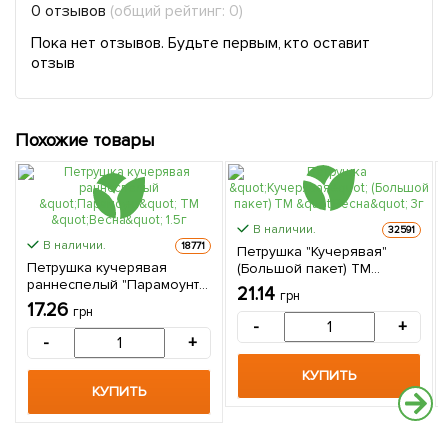
0 отзывов
(общий рейтинг: 0)
Пока нет отзывов. Будьте первым, кто оставит
отзыв
Похожие товары
В наличии.
32591
В наличии.
18771
Петрушка "Кучерявая"
Петрушка кучерявая
(Большой пакет) ТМ
раннеспелый "Парамоунт"
"Весна" 3г
21.14
грн
ТМ "Весна" 1.5г
17.26
грн
-
+
-
+
КУПИТЬ
КУПИТЬ