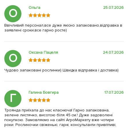
Ольга
25.07.2026
О
Ввічливий персонал,все дуже якісно запаковано,відправка в
заявлені сроки,все гарно росте)
Оксана Пацеля
24.07.2026
О
Чудово запаковані рослинки) Швидка відправка і доставка)
Галина Бовгира
17.07.2026
Г
Троянда приїхала до нас класнюча! Гарно запакована,
зелене листячко, висотою біля 45 см.! Дуже задоволені
покупкою. Замовляємо на сайті АгроМаркету вже чотири
роки. Рослиночки свіженькі, гарні, консультанти привітливі,