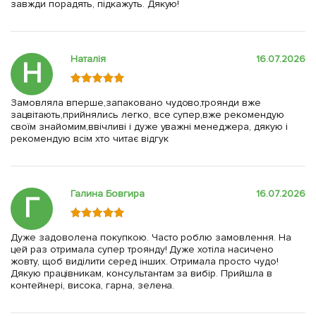
завжди порадять, підкажуть. Дякую!
Наталія
16.07.2026
Н
Замовляла вперше,запаковано чудово,троянди вже
зацвітають,прийнялись легко, все супер,вже рекомендую
своїм знайомим,ввічливі і дуже уважні менеджера, дякую і
рекомендую всім хто читає відгук
Галина Бовгира
16.07.2026
Г
Дуже задоволена покупкою. Часто роблю замовлення. На
цей раз отримала супер троянду! Дуже хотіла насичено
жовту, щоб виділити серед інших. Отримала просто чудо!
Дякую працівникам, консультантам за вибір. Прийшла в
контейнері, висока, гарна, зелена.