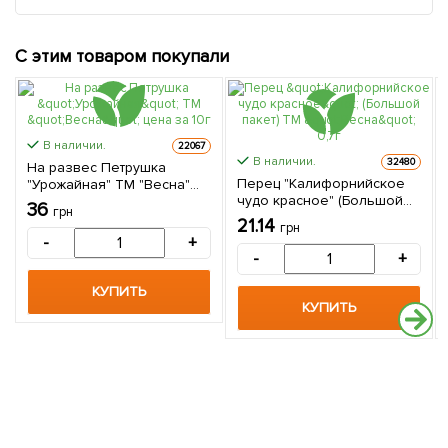
С этим товаром покупали
В наличии.
22067
В наличии.
32480
На развес Петрушка
Перец "Калифорнийское
"Урожайная" ТМ "Весна"
чудо красное" (Большой
цена за 10г
36
грн
пакет) ТМ "Весна" 0,7г
21.14
грн
-
+
-
+
КУПИТЬ
КУПИТЬ