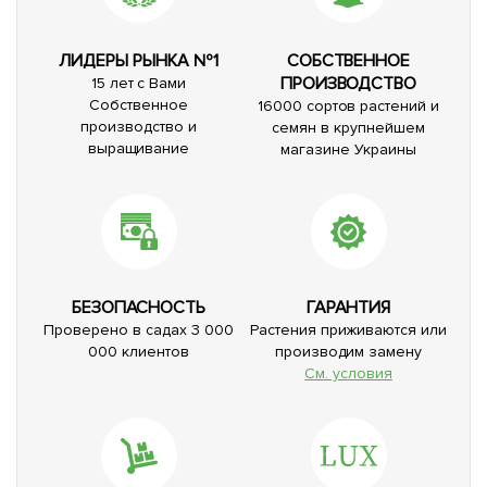
ЛИДЕРЫ РЫНКА №1
СОБСТВЕННОЕ
ПРОИЗВОДСТВО
15 лет с Вами
Собственное
16000 сортов растений и
производство и
семян в крупнейшем
выращивание
магазине Украины
БЕЗОПАСНОСТЬ
ГАРАНТИЯ
Проверено в садах 3 000
Растения приживаются или
000 клиентов
производим замену
См. условия