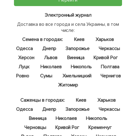
Перейти
Электронный журнал
Доставка во все города и села Украины, в том
числе:
Семена в городах:
Киев
Харьков
Одесса
Днепр
Запорожье
Черкассы
Херсон
Львов
Винница
Кривой Рог
Луцк
Николаев
Никополь
Полтава
Ровно
Сумы
Хмельницкий
Чернигов
Житомир
Саженцы в городах:
Киев
Харьков
Одесса
Днепр
Запорожье
Черкассы
Винница
Николаев
Никополь
Черновцы
Кривой Рог
Кременчуг