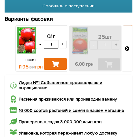
Сообщить о поступлении
Варианты фасовки
0.1г
25шт
-
+
-
+
пакет
4 
6.08 грн
11.95
грн
15.94
Лидер №1 Собственное производство и
выращивание
Растения приживаются или производим замену
16 000 сортов растений и семян в нашем магазине
Проверено в садах 3 000 000 клиентов
Упаковка, которая переживает любую доставку