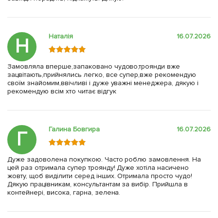
Наталія
16.07.2026
Н
Замовляла вперше,запаковано чудово,троянди вже
зацвітають,прийнялись легко, все супер,вже рекомендую
своїм знайомим,ввічливі і дуже уважні менеджера, дякую і
рекомендую всім хто читає відгук
Галина Бовгира
16.07.2026
Г
Дуже задоволена покупкою. Часто роблю замовлення. На
цей раз отримала супер троянду! Дуже хотіла насичено
жовту, щоб виділити серед інших. Отримала просто чудо!
Дякую працівникам, консультантам за вибір. Прийшла в
контейнері, висока, гарна, зелена.