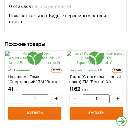
0 отзывов
(общий рейтинг: 0)
Пока нет отзывов. Будьте первым, кто оставит
отзыв
Похожие товары
В наличии.
Быстрая отправка
11512
23614
На развес Томат
Томат "С носиком" (Новый
"Сверхранний" ТМ "Весна"
пакет) ТМ "Весна" 0.1г
цена за 2г
41
11.62
грн
грн
-
+
-
+
КУПИТЬ
КУПИТЬ