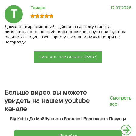
Тамара
12.07.2026
Т
Дякую за мирт кімнатний - дійшов в гарному стані,не
дивлячись на те,що прийшлось рослини в пути знаходиться
більше 70 годин - був гарно упакован и вижил попри всі
негаразди
Смотреть все отзывы (16587)
Больше видео вы можете
Смотреть
увидеть на нашем youtube
все
канале
Від Квітів До Майбутнього Врожаю | Розпаковка Покупця