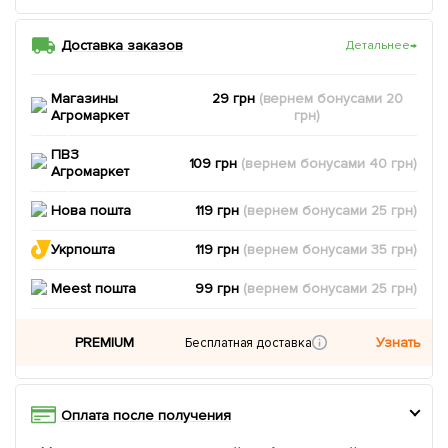
Доставка заказов
Детальнее
→
Магазины
29 грн
(вернем
бонусами
20
Агромаркет
грн)
ПВЗ
109 грн
(вернем
бонусами
40
грн)
Агромаркет
Нова пошта
119 грн
(вернем
бонусами
25
грн)
Укрпошта
119 грн
(вернем
бонусами
35
грн)
Meest пошта
99 грн
(вернем
бонусами
25
грн)
PREMIUM
Узнать
Бесплатная доставка
Оплата после получения