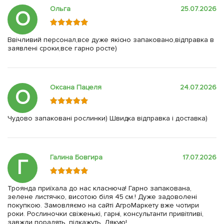
Ольга
25.07.2026
О
Ввічливий персонал,все дуже якісно запаковано,відправка в
заявлені сроки,все гарно росте)
Оксана Пацеля
24.07.2026
О
Чудово запаковані рослинки) Швидка відправка і доставка)
Галина Бовгира
17.07.2026
Г
Троянда приїхала до нас класнюча! Гарно запакована,
зелене листячко, висотою біля 45 см.! Дуже задоволені
покупкою. Замовляємо на сайті АгроМаркету вже чотири
роки. Рослиночки свіженькі, гарні, консультанти привітливі,
завжди порадять, підкажуть. Дякую!