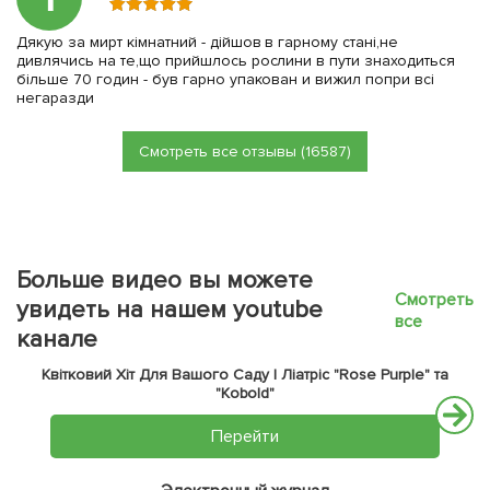
Дякую за мирт кімнатний - дійшов в гарному стані,не
дивлячись на те,що прийшлось рослини в пути знаходиться
більше 70 годин - був гарно упакован и вижил попри всі
негаразди
Смотреть все отзывы (16587)
Больше видео вы можете
Смотреть
увидеть на нашем youtube
все
канале
Квітковий Хіт Для Вашого Саду | Ліатріс "Rose Purple" та
"Kobold"
Перейти