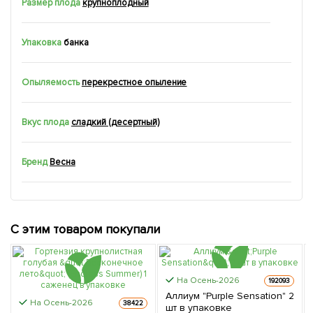
Размер плода
крупноплодный
Упаковка
банка
Опыляемость
перекрестное опыление
Вкус плода
сладкий (десертный)
Бренд
Весна
С этим товаром покупали
На Осень-2026
192093
Аллиум "Purple Sensation" 2
На Осень-2026
38422
шт в упаковке