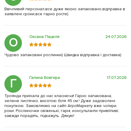
Ввічливий персонал,все дуже якісно запаковано,відправка в
заявлені сроки,все гарно росте)
Оксана Пацеля
24.07.2026
О
Чудово запаковані рослинки) Швидка відправка і доставка)
Галина Бовгира
17.07.2026
Г
Троянда приїхала до нас класнюча! Гарно запакована,
зелене листячко, висотою біля 45 см.! Дуже задоволені
покупкою. Замовляємо на сайті АгроМаркету вже чотири
роки. Рослиночки свіженькі, гарні, консультанти привітливі,
завжди порадять, підкажуть. Дякую!