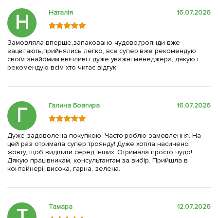
Наталія
16.07.2026
Н
Замовляла вперше,запаковано чудово,троянди вже
зацвітають,прийнялись легко, все супер,вже рекомендую
своїм знайомим,ввічливі і дуже уважні менеджера, дякую і
рекомендую всім хто читає відгук
Галина Бовгира
16.07.2026
Г
Дуже задоволена покупкою. Часто роблю замовлення. На
цей раз отримала супер троянду! Дуже хотіла насичено
жовту, щоб виділити серед інших. Отримала просто чудо!
Дякую працівникам, консультантам за вибір. Прийшла в
контейнері, висока, гарна, зелена.
Тамара
12.07.2026
Т