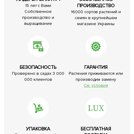
ПРОИЗВОДСТВО
15 лет с Вами
Собственное
16000 сортов растений и
производство и
семян в крупнейшем
выращивание
магазине Украины
БЕЗОПАСНОСТЬ
ГАРАНТИЯ
Проверено в садах 3 000
Растения приживаются или
000 клиентов
производим замену
См. условия
УПАКОВКА
БЕСПЛАТНАЯ