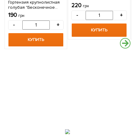
Гортензия крупнолистная
220
грн
голубая "Бесконечное
лето" (Endless Summer) 1
190
-
+
грн
саженец в упаковке
-
+
КУПИТЬ
КУПИТЬ