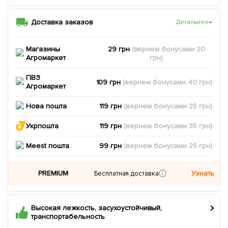
Доставка заказов
Детальнее
→
Магазины
29 грн
(вернем
бонусами
20
Агромаркет
грн)
ПВЗ
109 грн
(вернем
бонусами
40
грн)
Агромаркет
Нова пошта
119 грн
(вернем
бонусами
25
грн)
Укрпошта
119 грн
(вернем
бонусами
35
грн)
Meest пошта
99 грн
(вернем
бонусами
25
грн)
PREMIUM
Узнать
Бесплатная доставка
Высокая лежкость, засухоустойчивый,
транспортабельность