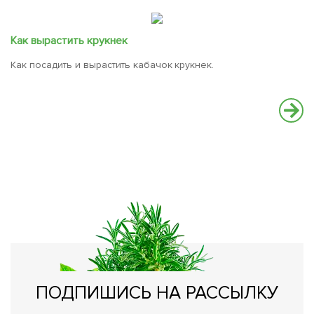
Как вырастить крукнек
Как посадить и вырастить кабачок крукнек.
К
с
Н
о
ПОДПИШИСЬ НА РАССЫЛКУ