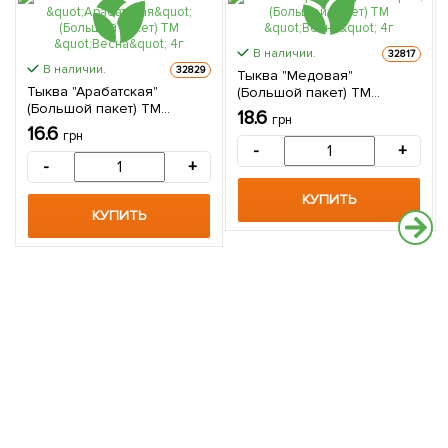
В наличии.
32817
В наличии.
32829
Тыква "Медовая"
Тыква "Арабатская"
(Большой пакет) ТМ
(Большой пакет) ТМ
"Весна" 4г
18.6
грн
"Весна" 4г
16.6
грн
-
+
-
+
КУПИТЬ
КУПИТЬ