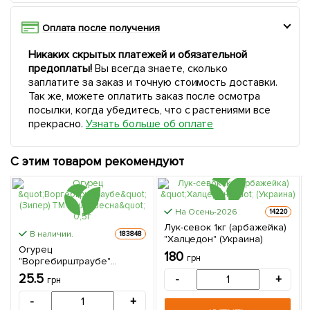
Оплата после получения
Никаких скрытых платежей и обязательной
предоплаты!
Вы всегда знаете, сколько
заплатите за заказ и точную стоимость доставки.
Так же, можете оплатить заказ после осмотра
посылки, когда убедитесь, что с растениями все
прекрасно.
Узнать больше об оплате
С этим товаром рекомендуют
На Осень-2026
14220
Лук-севок 1кг (арбажейка)
В наличии.
183848
"Халцедон" (Украина)
Огурец
180
грн
"Воргебирштраубе"
(Зипер) ТМ "Весна" 0,5г
25.5
-
+
грн
-
+