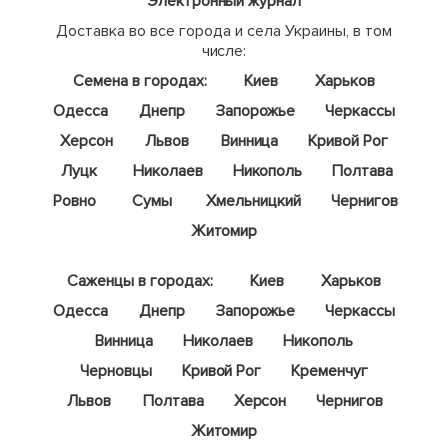
Электронный журнал
Доставка во все города и села Украины, в том
числе:
Семена в городах:
Киев
Харьков
Одесса
Днепр
Запорожье
Черкассы
Херсон
Львов
Винница
Кривой Рог
Луцк
Николаев
Никополь
Полтава
Ровно
Сумы
Хмельницкий
Чернигов
Житомир
Саженцы в городах:
Киев
Харьков
Одесса
Днепр
Запорожье
Черкассы
Винница
Николаев
Никополь
Черновцы
Кривой Рог
Кременчуг
Львов
Полтава
Херсон
Чернигов
Житомир