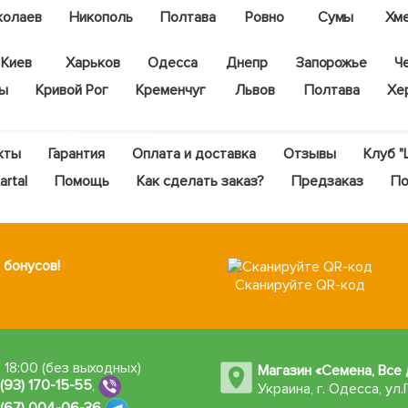
колаев
Никополь
Полтава
Ровно
Сумы
Хм
Киев
Харьков
Одесса
Днепр
Запорожье
Ч
цы
Кривой Рог
Кременчуг
Львов
Полтава
Хе
кты
Гарантия
Оплата и доставка
Отзывы
Клуб "
rtal
Помощь
Как сделать заказ?
Предзаказ
По
 бонусов!
Сканируйте QR-код
 18:00 (без выходных)
Магазин «Семена, Все 
 (93) 170-15-55
,
Украина, г. Одесса
,
ул.