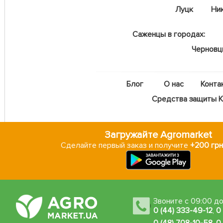
Луцк
Ни
Саженцы в городах:
Чернов
Блог
О нас
Конта
Средства защиты Ka
Загружайте Agromarket
Сделайте первый заказ и получите
+200 грн
Звоните с 09:00 до
0 (44) 333-49-12
,
0