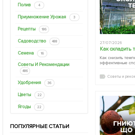
Полив
4
Приумножение Урожая
3
Рецепты
186
Садоводство
488
27/07/2026
Как охладить 
Семена
16
Как снизить темп
эффективные сп
Советы И Рекомендации
486
Советы и реко
Удобрения
36
Цветы
22
Ягоды
22
ПОПУЛЯРНЫЕ СТАТЬИ