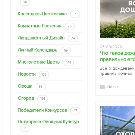
14
Календарь Цветочника
7
Комнатные Растения
75
Ландшафтный Дизайн
74
03/08/2026
Лунный Календарь
59
Что такое дож
правильно его
Многолетние Цветы
144
Все о дождевани
правила полива
Новости
103
Овощи
88
Полив
Огород
154
Победители Конкурсов
47
Подкормка Овощных Культур
3