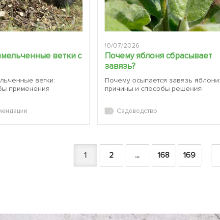
10/07/2026
змельченные ветки с
Почему яблоня сбрасывает
завязь?
ельченные ветки:
Почему осыпается завязь яблони
бы применения
причины и способы решения
мендации
Садоводство
1
2
...
168
169