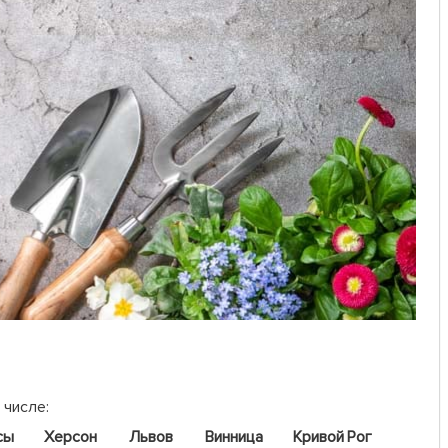
 числе:
сы
Херсон
Львов
Винница
Кривой Рог