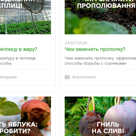
24/07/2026
теплицу в жару?
Чем заменить прополку?
ературу в теплице:
Чем заменить прополку: эффекти
особы
способы борьбы с сорняками
мендации
Агротехника