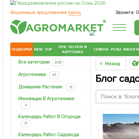
Акционные предложения
здесь
Звоните:
0
®
ЛУК, ЧЕСНОК И
ПОДБОРКИ
NEW
TOP
СЕМЕНА
РОЗЫ
ВИНОГР
КАРТОШКА
Все категории
2019
Назад
Агротехника
43
Блог сад
Домашние Растения
15
Инновации В Агротехнике
4
Календарь Работ В Огороде
15
Календарь Работ Садовода