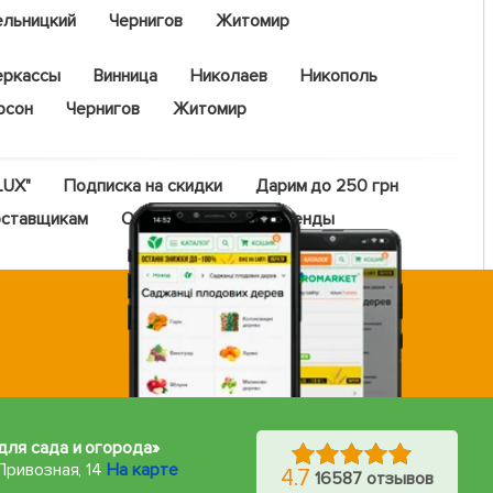
ельницкий
Чернигов
Житомир
еркассы
Винница
Николаев
Никополь
рсон
Чернигов
Житомир
LUX"
Подписка на скидки
Дарим до 250 грн
ставщикам
Оптовый прайс
Бренды
для сада и огорода»
Привозная, 14
На карте
4.7
16587 отзывов