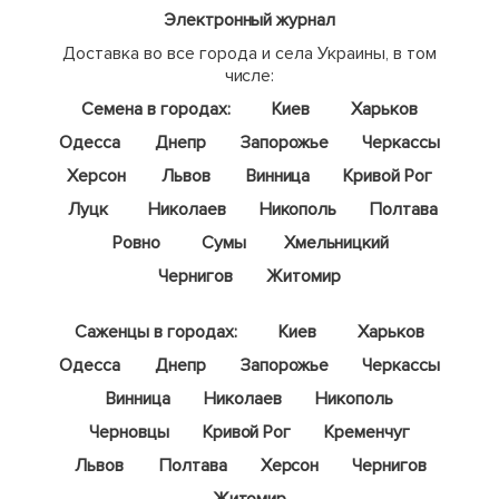
Электронный журнал
Доставка во все города и села Украины, в том
числе:
Семена в городах:
Киев
Харьков
Одесса
Днепр
Запорожье
Черкассы
Херсон
Львов
Винница
Кривой Рог
Луцк
Николаев
Никополь
Полтава
Ровно
Сумы
Хмельницкий
Чернигов
Житомир
Саженцы в городах:
Киев
Харьков
Одесса
Днепр
Запорожье
Черкассы
Винница
Николаев
Никополь
Черновцы
Кривой Рог
Кременчуг
Львов
Полтава
Херсон
Чернигов
Житомир