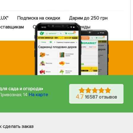
LUX"
Подписка на скидки
Дарим до 250 грн
ставщикам
Оптовый прайс
Бренды
для сада и огорода»
Привозная, 14
На карте
4.7
16587 отзывов
Фейсбук
Телеграм
к сделать заказ
Вайбер