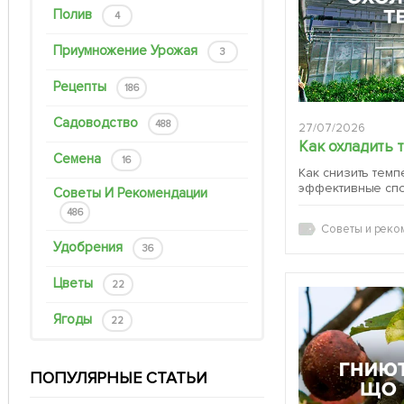
Полив
4
Приумножение Урожая
3
Рецепты
186
Садоводство
488
27/07/2026
Как охладить 
Семена
16
Как снизить темп
эффективные сп
Советы И Рекомендации
486
Советы и реко
Удобрения
36
Цветы
22
Ягоды
22
ПОПУЛЯРНЫЕ СТАТЬИ