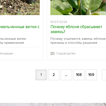
10/07/2026
змельченные ветки с
Почему яблоня сбрасывает
завязь?
ельченные ветки:
Почему осыпается завязь яблони
бы применения
причины и способы решения
мендации
Садоводство
1
2
...
168
169