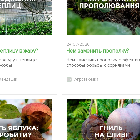
24/07/2026
теплицу в жару?
Чем заменить прополку?
ературу в теплице:
Чем заменить прополку: эффекти
особы
способы борьбы с сорняками
мендации
Агротехника