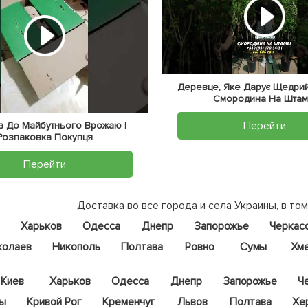
Деревце, Яке Дарує Щедрий
Смородина На Штам
Перейти
тів До Майбутнього Врожаю |
Розпаковка Покупця
Перейти
Доставка во все города и села Украины, в том
Харьков
Одесса
Днепр
Запорожье
Черкас
колаев
Никополь
Полтава
Ровно
Сумы
Хм
Киев
Харьков
Одесса
Днепр
Запорожье
Ч
цы
Кривой Рог
Кременчуг
Львов
Полтава
Хе