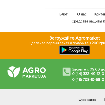
Блог
О нас
Конта
Средства защиты Ka
Загружайте Agromarket
Сделайте первый заказ и получите
+200 грн
Звоните с 09:00 до
0 (44) 333-49-12
,
0
0 (48) 708-10-58
,
0
Франшиза