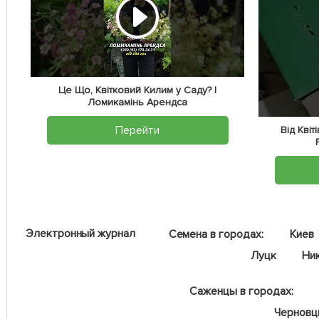
Це Що, Квітковий Килим у Саду? |
Ломикамінь Арендса
Перейти
Від Кві
Электронный журнал
Семена в городах:
Киев
Луцк
Ни
Саженцы в городах:
Чернов