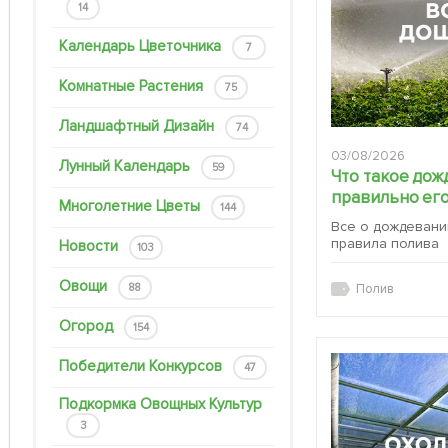
14
Календарь Цветочника
7
Комнатные Растения
75
Ландшафтный Дизайн
74
03/08/2026
Лунный Календарь
59
Что такое дож
правильно его
Многолетние Цветы
144
Все о дождевани
правила полива
Новости
103
Овощи
88
Полив
Огород
154
Победители Конкурсов
47
Подкормка Овощных Культур
3