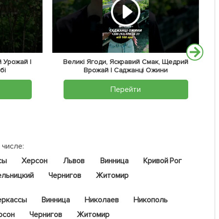
 Урожай |
Великі Ягоди, Яскравий Смак, Щедрий
бі
Врожай | Саджанці Ожини
Перейти
 числе:
сы
Херсон
Львов
Винница
Кривой Рог
ельницкий
Чернигов
Житомир
еркассы
Винница
Николаев
Никополь
рсон
Чернигов
Житомир