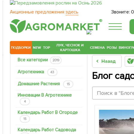
Акционные предложения
здесь
Звоните:
0
®
ЛУК, ЧЕСНОК И
ПОДБОРКИ
NEW
TOP
СЕМЕНА
РОЗЫ
ВИНОГР
КАРТОШКА
Все категории
2019
Назад
Агротехника
43
Блог сад
Домашние Растения
15
Инновации В Агротехнике
4
Календарь Работ В Огороде
15
Календарь Работ Садовода