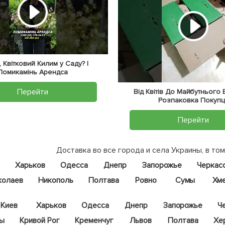
 Квітковий Килим у Саду? |
Ломикамінь Арендса
Перейти
Від Квітів До Майбутнього
Розпаковка Покупц
Перейти
Доставка во все города и села Украины, в том
Харьков
Одесса
Днепр
Запорожье
Черкас
колаев
Никополь
Полтава
Ровно
Сумы
Хм
Киев
Харьков
Одесса
Днепр
Запорожье
Ч
цы
Кривой Рог
Кременчуг
Львов
Полтава
Хе