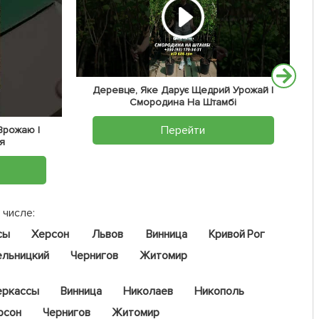
Деревце, Яке Дарує Щедрий Урожай |
Смородина На Штамбі
Перейти
 Врожаю |
я
 числе:
сы
Херсон
Львов
Винница
Кривой Рог
ельницкий
Чернигов
Житомир
еркассы
Винница
Николаев
Никополь
рсон
Чернигов
Житомир