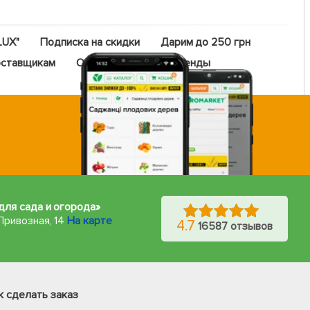
LUX"
Подписка на скидки
Дарим до 250 грн
ставщикам
Оптовый прайс
Бренды
для сада и огорода»
Привозная, 14
На карте
4.7
16587 отзывов
Фейсбук
Телеграм
к сделать заказ
Вайбер