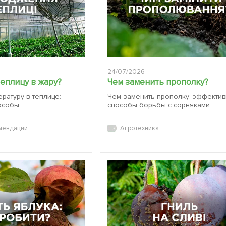
24/07/2026
теплицу в жару?
Чем заменить прополку?
ературу в теплице:
Чем заменить прополку: эффекти
особы
способы борьбы с сорняками
мендации
Агротехника