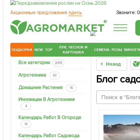
Акционные предложения
здесь
Звоните:
0
®
ЛУК, ЧЕСНОК И
ПОДБОРКИ
NEW
TOP
СЕМЕНА
РОЗЫ
ВИНОГР
КАРТОШКА
Все категории
2019
Назад
Агротехника
43
Блог сад
Домашние Растения
15
Инновации В Агротехнике
4
Календарь Работ В Огороде
15
Календарь Работ Садовода