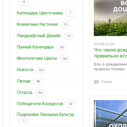
14
Календарь Цветочника
7
Комнатные Растения
75
Ландшафтный Дизайн
74
03/08/2026
Лунный Календарь
59
Что такое дож
правильно его
Многолетние Цветы
144
Все о дождевани
правила полива
Новости
103
Овощи
88
Полив
Огород
154
Победители Конкурсов
47
Подкормка Овощных Культур
3