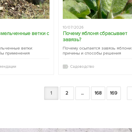
10/07/2026
змельченные ветки с
Почему яблоня сбрасывает
завязь?
ельченные ветки:
Почему осыпается завязь яблони
бы применения
причины и способы решения
мендации
Садоводство
1
2
...
168
169