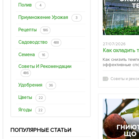
Полив
4
Приумножение Урожая
3
Рецепты
186
Садоводство
488
27/07/2026
Как охладить 
Семена
16
Как снизить темп
эффективные сп
Советы И Рекомендации
486
Советы и реко
Удобрения
36
Цветы
22
Ягоды
22
ПОПУЛЯРНЫЕ СТАТЬИ