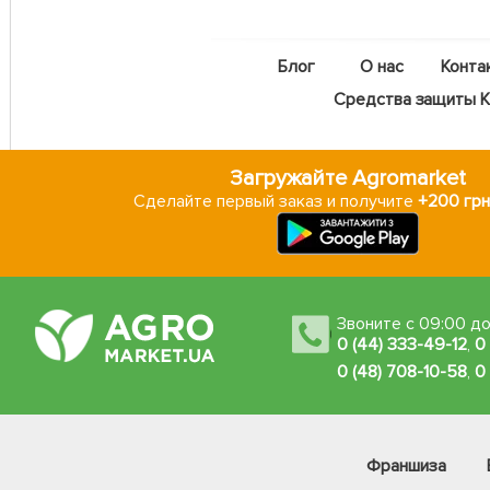
Блог
О нас
Конта
Средства защиты Ka
Загружайте Agromarket
Сделайте первый заказ и получите
+200 грн
Звоните с 09:00 до
0 (44) 333-49-12
,
0
0 (48) 708-10-58
,
0
Франшиза