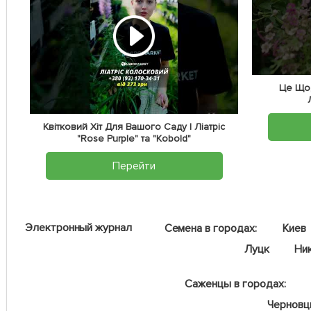
Це Що,
Квітковий Хіт Для Вашого Саду | Ліатріс
"Rose Purple" та "Kobold"
Перейти
Электронный журнал
Семена в городах:
Киев
Луцк
Ни
Саженцы в городах:
Чернов