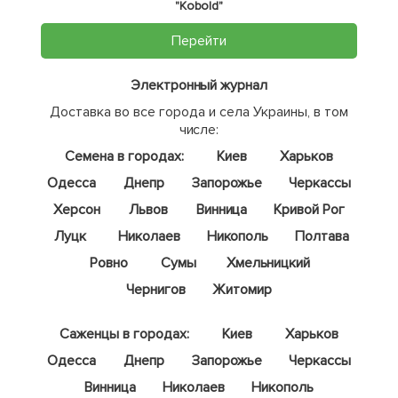
"Kobold"
Перейти
Электронный журнал
Доставка во все города и села Украины, в том
числе:
Семена в городах:
Киев
Харьков
Одесса
Днепр
Запорожье
Черкассы
Херсон
Львов
Винница
Кривой Рог
Луцк
Николаев
Никополь
Полтава
Ровно
Сумы
Хмельницкий
Чернигов
Житомир
Саженцы в городах:
Киев
Харьков
Одесса
Днепр
Запорожье
Черкассы
Винница
Николаев
Никополь