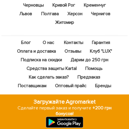
Черновцы
Кривой Рог
Кременчуг
Львов
Полтава
Херсон
Чернигов
Житомир
Блог
О нас
Контакты
Гарантия
Оплата и доставка
Отзывы
Клуб "LUX"
Подписка на скидки
Дарим до 250 грн
Средства защиты Kartal
Помощь
Как сделать заказ?
Предзаказ
Поставщикам
Оптовый прайс
Бренды
Загружайте Agromarket
Сделайте первый заказ и получите
+200 грн
бонусов!