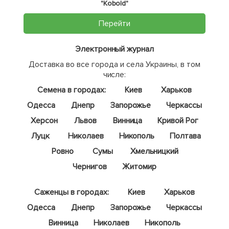
"Kobold"
Перейти
Электронный журнал
Доставка во все города и села Украины, в том
числе:
Семена в городах:
Киев
Харьков
Одесса
Днепр
Запорожье
Черкассы
Херсон
Львов
Винница
Кривой Рог
Луцк
Николаев
Никополь
Полтава
Ровно
Сумы
Хмельницкий
Чернигов
Житомир
Саженцы в городах:
Киев
Харьков
Одесса
Днепр
Запорожье
Черкассы
Винница
Николаев
Никополь