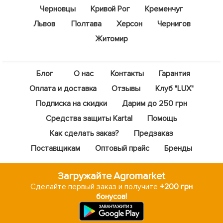
Черновцы
Кривой Рог
Кременчуг
Львов
Полтава
Херсон
Чернигов
Житомир
Блог
О нас
Контакты
Гарантия
Оплата и доставка
Отзывы
Клуб "LUX"
Подписка на скидки
Дарим до 250 грн
Средства защиты Kartal
Помощь
Как сделать заказ?
Предзаказ
Поставщикам
Оптовый прайс
Бренды
Загружайте Agromarket
Сделайте первый заказ и получите
+200 грн
бонусов!