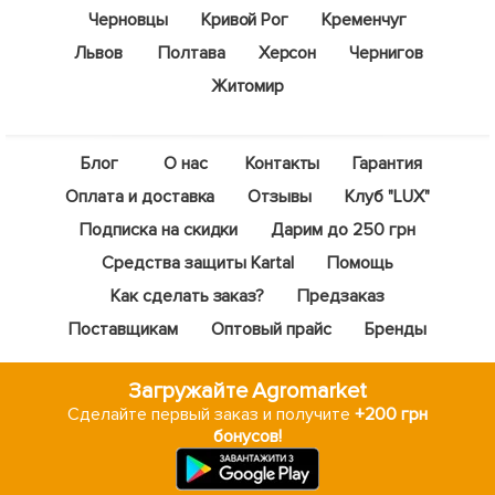
Черновцы
Кривой Рог
Кременчуг
Львов
Полтава
Херсон
Чернигов
Житомир
Блог
О нас
Контакты
Гарантия
Оплата и доставка
Отзывы
Клуб "LUX"
Подписка на скидки
Дарим до 250 грн
Средства защиты Kartal
Помощь
Как сделать заказ?
Предзаказ
Поставщикам
Оптовый прайс
Бренды
Загружайте Agromarket
Сделайте первый заказ и получите
+200 грн
бонусов!