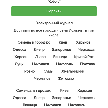
"Kobold"
Перейти
Электронный журнал
Доставка во все города и села Украины, в том
числе:
Семена в городах:
Киев
Харьков
Одесса
Днепр
Запорожье
Черкассы
Херсон
Львов
Винница
Кривой Рог
Луцк
Николаев
Никополь
Полтава
Ровно
Сумы
Хмельницкий
Чернигов
Житомир
Саженцы в городах:
Киев
Харьков
Одесса
Днепр
Запорожье
Черкассы
Винница
Николаев
Никополь