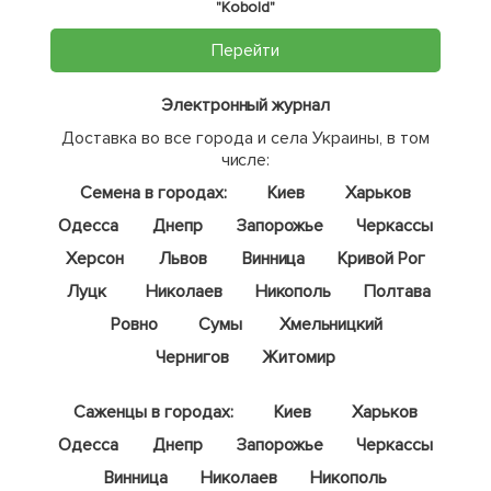
"Kobold"
Перейти
Электронный журнал
Доставка во все города и села Украины, в том
числе:
Семена в городах:
Киев
Харьков
Одесса
Днепр
Запорожье
Черкассы
Херсон
Львов
Винница
Кривой Рог
Луцк
Николаев
Никополь
Полтава
Ровно
Сумы
Хмельницкий
Чернигов
Житомир
Саженцы в городах:
Киев
Харьков
Одесса
Днепр
Запорожье
Черкассы
Винница
Николаев
Никополь