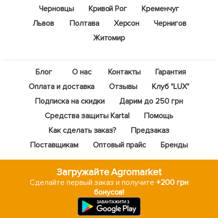
Черновцы
Кривой Рог
Кременчуг
Львов
Полтава
Херсон
Чернигов
Житомир
Блог
О нас
Контакты
Гарантия
Оплата и доставка
Отзывы
Клуб "LUX"
Подписка на скидки
Дарим до 250 грн
Средства защиты Kartal
Помощь
Как сделать заказ?
Предзаказ
Поставщикам
Оптовый прайс
Бренды
Загружайте Agromarket
Сделайте первый заказ и получите
+200 грн
бонусов!