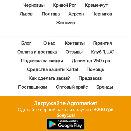
Черновцы
Кривой Рог
Кременчуг
Львов
Полтава
Херсон
Чернигов
Житомир
Блог
О нас
Контакты
Гарантия
Оплата и доставка
Отзывы
Клуб "LUX"
Подписка на скидки
Дарим до 250 грн
Средства защиты Kartal
Помощь
Как сделать заказ?
Предзаказ
Поставщикам
Оптовый прайс
Бренды
Загружайте Agromarket
Сделайте первый заказ и получите
+200 грн
бонусов!