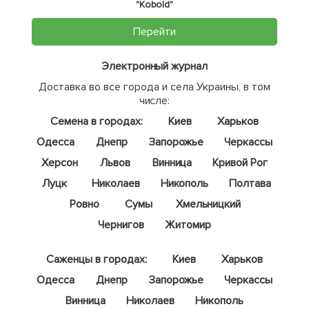
"Kobold"
Перейти
Электронный журнал
Доставка во все города и села Украины, в том
числе:
Семена в городах:
Киев
Харьков
Одесса
Днепр
Запорожье
Черкассы
Херсон
Львов
Винница
Кривой Рог
Луцк
Николаев
Никополь
Полтава
Ровно
Сумы
Хмельницкий
Чернигов
Житомир
Саженцы в городах:
Киев
Харьков
Одесса
Днепр
Запорожье
Черкассы
Винница
Николаев
Никополь