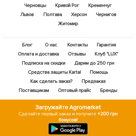
Черновцы
Кривой Рог
Кременчуг
Львов
Полтава
Херсон
Чернигов
Житомир
Блог
О нас
Контакты
Гарантия
Оплата и доставка
Отзывы
Клуб "LUX"
Подписка на скидки
Дарим до 250 грн
Средства защиты Kartal
Помощь
Как сделать заказ?
Предзаказ
Поставщикам
Оптовый прайс
Бренды
Загружайте Agromarket
Сделайте первый заказ и получите
+200 грн
бонусов!