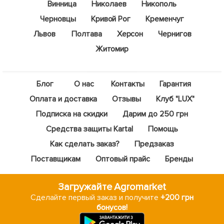
Винница
Николаев
Никополь
Черновцы
Кривой Рог
Кременчуг
Львов
Полтава
Херсон
Чернигов
Житомир
Блог
О нас
Контакты
Гарантия
Оплата и доставка
Отзывы
Клуб "LUX"
Подписка на скидки
Дарим до 250 грн
Средства защиты Kartal
Помощь
Как сделать заказ?
Предзаказ
Поставщикам
Оптовый прайс
Бренды
Загружайте Agromarket
Сделайте первый заказ и получите
+200 грн
бонусов!