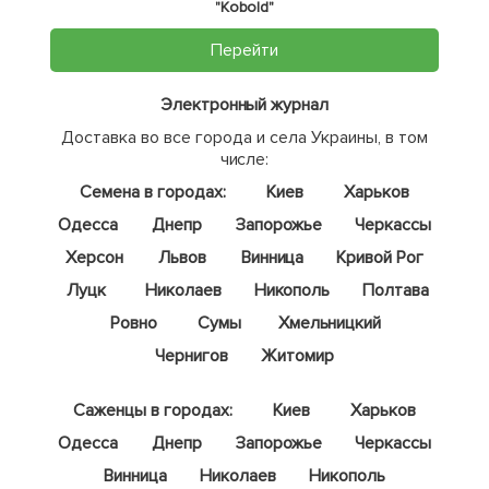
"Kobold"
Перейти
Электронный журнал
Доставка во все города и села Украины, в том
числе:
Семена в городах:
Киев
Харьков
Одесса
Днепр
Запорожье
Черкассы
Херсон
Львов
Винница
Кривой Рог
Луцк
Николаев
Никополь
Полтава
Ровно
Сумы
Хмельницкий
Чернигов
Житомир
Саженцы в городах:
Киев
Харьков
Одесса
Днепр
Запорожье
Черкассы
Винница
Николаев
Никополь