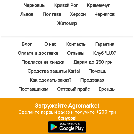
Черновцы
Кривой Рог
Кременчуг
Львов
Полтава
Херсон
Чернигов
Житомир
Блог
О нас
Контакты
Гарантия
Оплата и доставка
Отзывы
Клуб "LUX"
Подписка на скидки
Дарим до 250 грн
Средства защиты Kartal
Помощь
Как сделать заказ?
Предзаказ
Поставщикам
Оптовый прайс
Бренды
Загружайте Agromarket
Сделайте первый заказ и получите
+200 грн
бонусов!