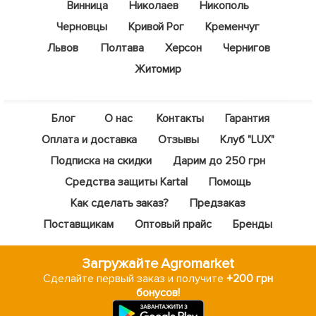
Винница
Николаев
Никополь
Черновцы
Кривой Рог
Кременчуг
Львов
Полтава
Херсон
Чернигов
Житомир
Блог
О нас
Контакты
Гарантия
Оплата и доставка
Отзывы
Клуб "LUX"
Подписка на скидки
Дарим до 250 грн
Средства защиты Kartal
Помощь
Как сделать заказ?
Предзаказ
Поставщикам
Оптовый прайс
Бренды
Загружайте Agromarket
Сделайте первый заказ и получите
+200 грн
бонусов!